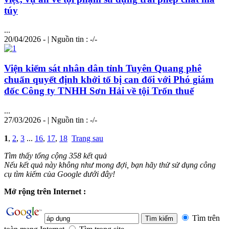
túy
...
20/04/2026 - | Nguồn tin : -/-
Viện kiểm sát nhân dân tỉnh Tuyên Quang phê
chuẩn quyết định khởi tố bị can đối với Phó giám
đốc Công ty TNHH Sơn Hải về tội Trốn thuế
...
27/03/2026 - | Nguồn tin : -/-
1
,
2
,
3
...
16
,
17
,
18
Trang sau
Tìm thấy tổng cộng 358 kết quả
Nếu kết quả này không như mong đợi, bạn hãy thử sử dụng công
cụ tìm kiếm của Google dưới đây!
Mở rộng trên Internet :
Tìm trên