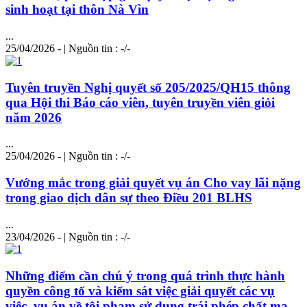
sinh hoạt tại thôn Nà Vìn
...
25/04/2026 - | Nguồn tin : -/-
Tuyên truyền Nghị quyết số 205/2025/QH15 thông
qua Hội thi Báo cáo viên, tuyên truyền viên giỏi
năm 2026
...
25/04/2026 - | Nguồn tin : -/-
Vướng mắc trong giải quyết vụ án Cho vay lãi nặng
trong giao dịch dân sự theo Điều 201 BLHS
...
23/04/2026 - | Nguồn tin : -/-
Những điểm cần chú ý trong quá trình thực hành
quyền công tố và kiểm sát việc giải quyết các vụ
việc, vụ án về tội phạm sử
dụng
trái phép chất ma