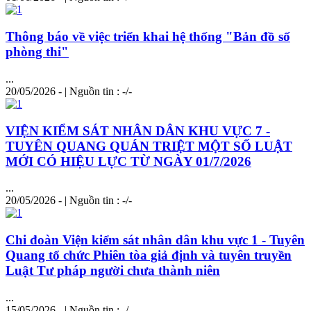
Thông báo về việc triển khai hệ thống "Bản đồ số
phòng thi"
...
20/05/2026 - | Nguồn tin : -/-
VIỆN KIỂM SÁT NHÂN DÂN KHU VỰC 7 -
TUYÊN QUANG QUÁN TRIỆT MỘT SỐ LUẬT
MỚI CÓ HIỆU LỰC TỪ NGÀY 01/7/2026
...
20/05/2026 - | Nguồn tin : -/-
Chi đoàn Viện kiểm sát nhân dân khu vực 1 - Tuyên
Quang tổ chức Phiên tòa giả định và tuyên truyền
Luật Tư ph
áp
người chưa thành niên
...
15/05/2026 - | Nguồn tin : -/-