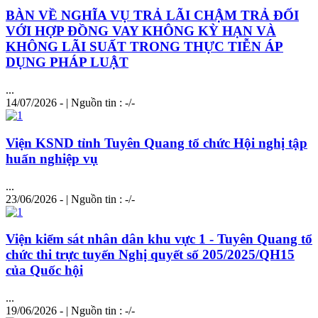
BÀN VỀ NGHĨA VỤ TRẢ LÃI CHẬM TRẢ ĐỐI
VỚI HỢP ĐỒNG VAY KHÔNG KỲ HẠN VÀ
KHÔNG LÃI SUẤT TRONG THỰC TIỄN ÁP
DỤNG PHÁP LUẬT
...
14/07/2026 - | Nguồn tin : -/-
Viện KSND tỉnh Tuyên Quang tổ chức Hội nghị tập
huấn nghiệp vụ
...
23/06/2026 - | Nguồn tin : -/-
Viện kiểm sát nhân dân khu vực 1 - Tuyên Quang tổ
chức thi trực tuyến Nghị quyết số 205/2025/QH15
của Quốc hội
...
19/06/2026 - | Nguồn tin : -/-