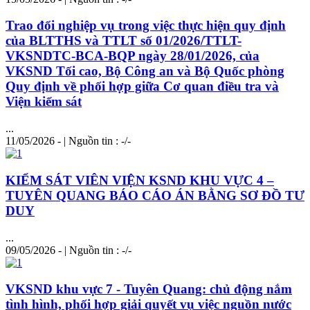
Trao đổi nghiệp vụ trong việc thực hiện quy định
của BLTTHS và TTLT số 01/2026/TTLT-
VKSNDTC-BCA-BQP ngày 28/01/2026, của
VKSND Tối cao, Bộ Công an và Bộ Quốc phòng
Quy định về phối hợp giữa Cơ quan điều tra và
Viện kiểm sát
...
11/05/2026 - | Nguồn tin : -/-
KIỂM SÁT VIÊN VIỆN KSND KHU VỰC 4 –
TUYÊN QUANG BÁO CÁO ÁN BẰNG SƠ ĐỒ TƯ
DUY
...
09/05/2026 - | Nguồn tin : -/-
VKSND khu vực 7 - Tuyên Quang: chủ động nắm
tình hình, phối hợp giải quyết vụ việc nguồn nước