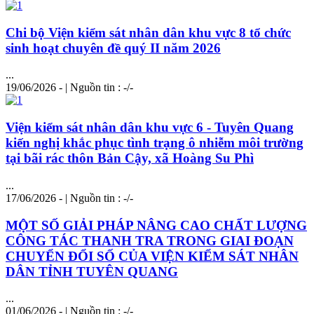
Chi bộ Viện kiểm sát nhân dân khu vực 8 tổ chức
sinh hoạt chuyên đề quý II năm 2026
...
19/06/2026 - | Nguồn tin : -/-
Viện kiểm sát nhân dân khu vực 6 - Tuyên Quang
kiến nghị khắc phục tình trạng ô nhiễm môi trường
tại bãi rác thôn Bản Cậy, xã Hoàng Su Phì
...
17/06/2026 - | Nguồn tin : -/-
MỘT SỐ GIẢI PHÁP NÂNG CAO CHẤT LƯỢNG
CÔNG TÁC THANH TRA TRONG GIAI ĐOẠN
CHUYỂN ĐỔI SỐ CỦA VIỆN KIỂM SÁT NHÂN
DÂN TỈNH TUYÊN QUANG
...
01/06/2026 - | Nguồn tin : -/-