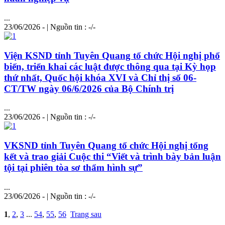
...
23/06/2026 - | Nguồn tin : -/-
Viện KSND tỉnh Tuyên Quang tổ chức Hội nghị phổ
biến, triển khai các luật được thông qua tại Kỳ họp
thứ nhất, Quốc hội khóa XVI và Chỉ thị số 06-
CT/TW ngày 06/6/2026 của Bộ
Chí
nh trị
...
23/06/2026 - | Nguồn tin : -/-
VKSND tỉnh Tuyên Quang tổ chức Hội nghị tổng
kết và trao giải Cuộc thi “Viết và trình bày bản luận
tội tại phiên tòa sơ thẩm hình sự”
...
23/06/2026 - | Nguồn tin : -/-
1
,
2
,
3
...
54
,
55
,
56
Trang sau