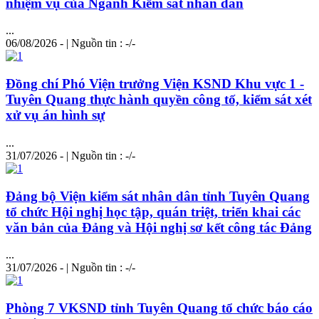
nhiệm vụ của Ngành Kiểm sát nhân dân
...
06/08/2026 - | Nguồn tin : -/-
Đồng
chí
Phó Viện trưởng Viện KSND Khu vực 1 -
Tuyên Quang thực hành quyền công tố, kiểm sát xét
xử vụ án hình sự
...
31/07/2026 - | Nguồn tin : -/-
Đảng bộ Viện kiểm sát nhân dân tỉnh Tuyên Quang
tổ chức Hội nghị học tập, quán triệt, triển khai các
văn bản của Đảng và Hội nghị sơ kết công tác Đảng
...
31/07/2026 - | Nguồn tin : -/-
Phòng 7 VKSND tỉnh Tuyên Quang tổ chức báo cáo