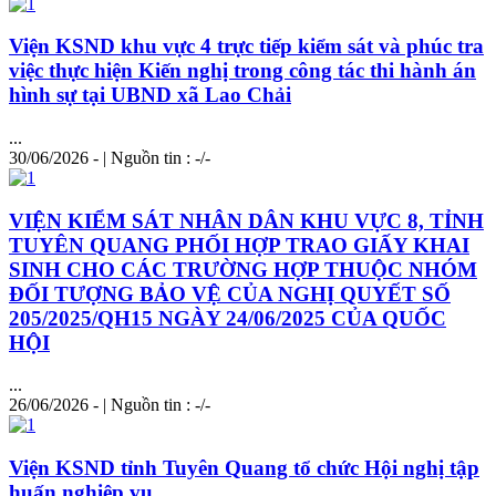
Viện KSND khu vực 4 trực tiếp kiểm sát và phúc tra
việc thực hiện Kiến nghị trong công tác thi hành án
hình sự tại UBND xã Lao Chải
...
30/06/2026 - | Nguồn tin : -/-
VIỆN KIỂM SÁT NHÂN DÂN KHU VỰC 8, TỈNH
TUYÊN QUANG PHỐI HỢP TRAO GIẤY KHAI
SINH CHO CÁC TRƯỜNG HỢP THUỘC NHÓM
ĐỐI TƯỢNG BẢO VỆ CỦA NGHỊ QUYẾT SỐ
205/2025/QH15 NGÀY 24/06/2025 CỦA QUỐC
HỘI
...
26/06/2026 - | Nguồn tin : -/-
Viện KSND tỉnh Tuyên Quang tổ chức Hội nghị tập
huấn nghiệp vụ