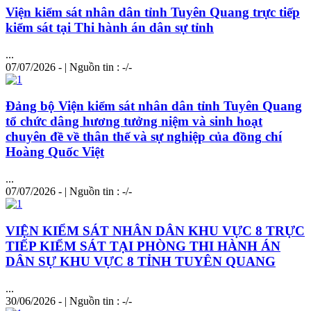
Viện kiểm sát nhân dân tỉnh Tuyên Quang trực tiếp
kiểm sát tại Thi hành án dân sự tỉnh
...
07/07/2026 - | Nguồn tin : -/-
Đảng bộ Viện kiểm sát nhân dân tỉnh Tuyên Quang
tổ chức dâng hương tưởng niệm và sinh hoạt
chuyên đề về thân thế và sự nghiệp của
đồng
chí
Hoàng Quốc Việt
...
07/07/2026 - | Nguồn tin : -/-
VIỆN KIỂM SÁT NHÂN DÂN KHU VỰC 8 TRỰC
TIẾP KIỂM SÁT TẠI PHÒNG THI HÀNH ÁN
DÂN SỰ KHU VỰC 8 TỈNH TUYÊN QUANG
...
30/06/2026 - | Nguồn tin : -/-