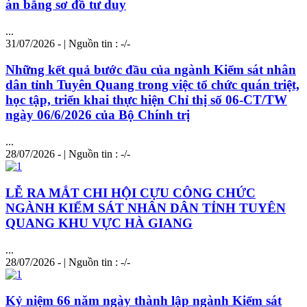
án bằng sơ đồ tư duy
...
31/07/2026 - | Nguồn tin : -/-
Những kết quả bước đầu của ngành Kiểm sát nhân
dân tỉnh Tuyên Quang trong việc tổ chức quán triệt,
học tập, triển khai thực hiện Chỉ thị số 06-CT/TW
ngày 06/6/2026 của Bộ
Chí
nh trị
...
28/07/2026 - | Nguồn tin : -/-
LỄ RA MẮT CHI HỘI CỰU CÔNG CHỨC
NGÀNH KIỂM SÁT NHÂN DÂN TỈNH TUYÊN
QUANG KHU VỰC HÀ GIANG
...
28/07/2026 - | Nguồn tin : -/-
Kỷ niệm 66 năm ngày thành lập ngành Kiểm sát