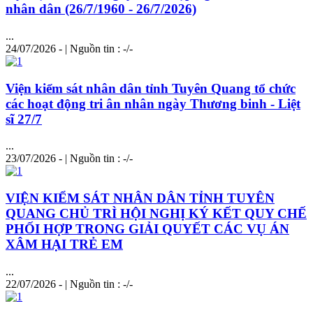
nhân dân (26/7/1960 - 26/7/2026)
...
24/07/2026 - | Nguồn tin : -/-
Viện kiểm sát nhân dân tỉnh Tuyên Quang tổ chức
các hoạt động tri ân nhân ngày Thương binh - Liệt
sĩ 27/7
...
23/07/2026 - | Nguồn tin : -/-
VIỆN KIỂM SÁT NHÂN DÂN TỈNH TUYÊN
QUANG CHỦ TRÌ HỘI NGHỊ KÝ KẾT QUY CHẾ
PHỐI HỢP TRONG GIẢI QUYẾT CÁC VỤ ÁN
XÂM HẠI TRẺ EM
...
22/07/2026 - | Nguồn tin : -/-