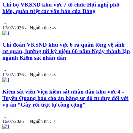
Chi bộ VKSND khu vực 7 tổ chức Hội nghị phổ
biến, quán triệt các văn bản của Đảng
...
17/07/2026 - | Nguồn tin : -/-
Chi đoàn VKSND khu vực 6 ra quân tổng vệ sinh
cơ quan, hướng tới kỷ niệm 66 năm Ngày thành lập
ngành Kiểm sát nhân dân
...
17/07/2026 - | Nguồn tin : -/-
Kiểm sát viên Viện kiểm sát nhân dân khu vực 4 -
Tuyên Quang báo cáo án bằng sơ đồ tư duy đối với
vụ án “Gây rối trật tự công cộng”
...
16/07/2026 - | Nguồn tin : -/-