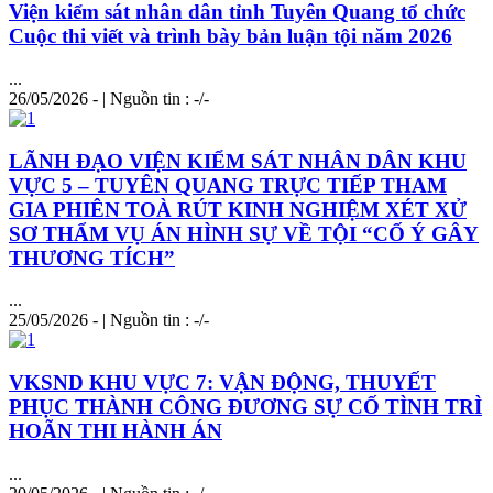
Viện kiểm sát nhân dân tỉnh Tuyên Quang tổ chức
Cuộc thi viết và trình bày bản luận tội năm 2026
...
26/05/2026 - | Nguồn tin : -/-
LÃNH ĐẠO VIỆN KIỂM SÁT NHÂN DÂN KHU
VỰC 5 – TUYÊN QUANG TRỰC TIẾP THAM
GIA PHIÊN TOÀ RÚT KINH NGHIỆM XÉT XỬ
SƠ THẨM VỤ ÁN HÌNH SỰ VỀ TỘI “CỐ Ý GÂY
THƯƠNG TÍCH”
...
25/05/2026 - | Nguồn tin : -/-
VKSND KHU VỰC 7: VẬN ĐỘNG, THUYẾT
PHỤC THÀNH CÔNG ĐƯƠNG SỰ CỐ TÌNH TRÌ
HOÃN THI HÀNH ÁN
...