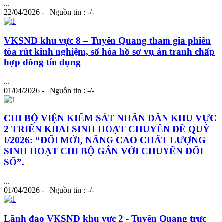
...
22/04/2026 - | Nguồn tin : -/-
VKSND khu vực 8 – Tuyên Quang tham gia phiên
tòa rút kinh nghiệm, số hóa hồ sơ vụ án tranh chấp
hợp đồng tín dụng
...
01/04/2026 - | Nguồn tin : -/-
CHI BỘ VIỆN KIỂM SÁT NHÂN DÂN KHU VỰC
2 TRIỂN KHAI SINH HOẠT CHUYÊN ĐỀ QUÝ
I/2026: “ĐỔI MỚI, NÂNG CAO CHẤT LƯỢNG
SINH HOẠT CHI BỘ GẮN VỚI CHUYỂN ĐỔI
SỐ”.
...
01/04/2026 - | Nguồn tin : -/-
Lãnh đạo VKSND khu vực 2 - Tuyên Quang trực