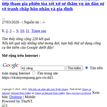
tiếp tham gia phiên tòa xét xử sơ thẩm vụ án dân sự
về tranh chấp hôn nhân và gia đình
...
27/03/2026 - | Nguồn tin : -/-
1
,
2
,
3
...
9
,
10
,
11
Trang sau
Tìm thấy tổng cộng 220 kết quả
Nếu kết quả này không như mong đợi, bạn hãy thử sử dụng công
cụ tìm kiếm của Google dưới đây!
Mở rộng trên Internet :
Tìm trên
toàn mạng Internet
Tìm trong site
https://vkstuyenquang.gov.vn:443
Copyright © 2014 - 2016:
Viện kiển sát nhân dân tỉnh Tuyên Quang
.
Thiết kế bởi
Chung cư
Xem
AnLand
,
AnLand Nam Cường
và
Chung cư AnLand Nam Cường
,
Bảng giá chung cư Anland
bản:
Desktop
| Mobile
Powered by ThuNT.