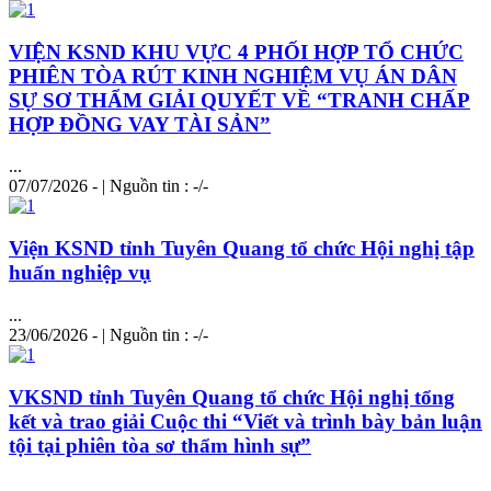
VIỆN KSND KHU VỰC 4 PHỐI HỢP TỔ CHỨC
PHIÊN TÒA RÚT KINH NGHIỆM VỤ ÁN DÂN
SỰ SƠ THẨM GIẢI QUYẾT VỀ “TRANH CHẤP
HỢP ĐỒNG VAY TÀI SẢN”
...
07/07/2026 - | Nguồn tin : -/-
Viện KSND tỉnh Tuyên Quang tổ chức Hội nghị tập
huấn nghiệp vụ
...
23/06/2026 - | Nguồn tin : -/-
VKSND tỉnh Tuyên Quang tổ chức Hội nghị tổng
kết và trao giải Cuộc thi “Viết và trình bày bản luận
tội tại phiên tòa sơ thẩm hình sự”
...