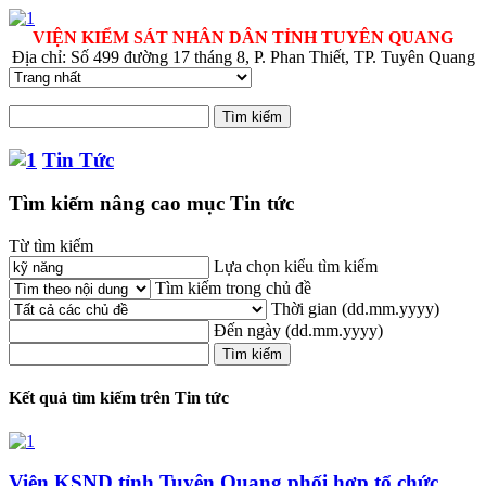
VIỆN KIỂM SÁT NHÂN DÂN TỈNH TUYÊN QUANG
Địa chỉ: Số 499 đường 17 tháng 8, P. Phan Thiết, TP. Tuyên Quang
Tin Tức
Tìm kiếm nâng cao mục Tin tức
Từ tìm kiếm
Lựa chọn kiểu tìm kiếm
Tìm kiếm trong chủ đề
Thời gian
(dd.mm.yyyy)
Đến ngày
(dd.mm.yyyy)
Kết quả tìm kiếm trên Tin tức
Viện KSND tỉnh Tuyên Quang phối hợp tổ chức