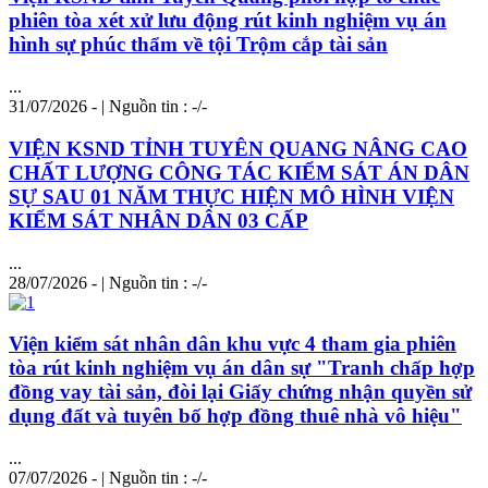
phiên tòa xét xử lưu động rút kinh nghiệm vụ án
hình sự phúc thẩm về tội Trộm cắp tài sản
...
31/07/2026 - | Nguồn tin : -/-
VIỆN KSND TỈNH TUYÊN QUANG NÂNG CAO
CHẤT LƯỢNG CÔNG TÁC KIỂM SÁT ÁN DÂN
SỰ SAU 01 NĂM THỰC HIỆN MÔ HÌNH VIỆN
KIỂM SÁT NHÂN DÂN 03 CẤP
...
28/07/2026 - | Nguồn tin : -/-
Viện kiểm sát nhân dân khu vực 4 tham gia phiên
tòa rút kinh nghiệm vụ án dân sự "Tranh chấp hợp
đồng vay tài sản, đòi lại Giấy chứng nhận quyền sử
dụng đất và tuyên bố hợp đồng thuê nhà vô hiệu"
...
07/07/2026 - | Nguồn tin : -/-