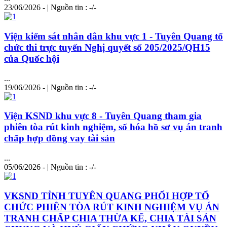
23/06/2026 - | Nguồn tin : -/-
Viện kiểm sát nhân dân khu vực 1 - Tuyên Quang tổ
chức thi trực tuyến Nghị quyết số 205/2025/QH15
của Quốc hội
...
19/06/2026 - | Nguồn tin : -/-
Viện KSND khu vực 8 - Tuyên Quang tham gia
phiên tòa rút kinh nghiệm, số hóa hồ sơ vụ án tranh
chấp hợp đồng vay tài sản
...
05/06/2026 - | Nguồn tin : -/-
VKSND TỈNH TUYÊN QUANG PHỐI HỢP TỔ
CHỨC PHIÊN TÒA RÚT KINH NGHIỆM VỤ ÁN
TRANH CHẤP CHIA THỪA KẾ, CHIA TÀI SẢN