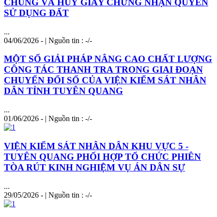
CHUNG VÀ HUỶ GIẤY CHỨNG NHẬN QUYỀN
SỬ DỤNG ĐẤT
...
04/06/2026 - | Nguồn tin : -/-
MỘT SỐ GIẢI PHÁP NÂNG CAO CHẤT LƯỢNG
CÔNG TÁC THANH TRA TRONG GIAI ĐOẠN
CHUYỂN ĐỔI SỐ CỦA VIỆN KIỂM SÁT NHÂN
DÂN TỈNH TUYÊN QUANG
...
01/06/2026 - | Nguồn tin : -/-
VIỆN KIỂM SÁT NHÂN DÂN KHU VỰC 5 -
TUYÊN QUANG PHỐI HỢP TỔ CHỨC PHIÊN
TÒA RÚT KINH NGHIỆM VỤ ÁN DÂN SỰ
...
29/05/2026 - | Nguồn tin : -/-