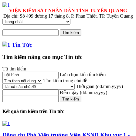
VIỆN KIỂM SÁT NHÂN DÂN TỈNH TUYÊN QUANG
Địa chỉ: Số 499 đường 17 tháng 8, P. Phan Thiết, TP. Tuyên Quang
Tin Tức
Tìm kiếm nâng cao mục Tin tức
Từ tìm kiếm
Lựa chọn kiểu tìm kiếm
Tìm kiếm trong chủ đề
Thời gian
(dd.mm.yyyy)
Đến ngày
(dd.mm.yyyy)
Kết quả tìm kiếm trên Tin tức
Đồng chí Phó Viện trưởng Viện KSND Khu vực 1 -