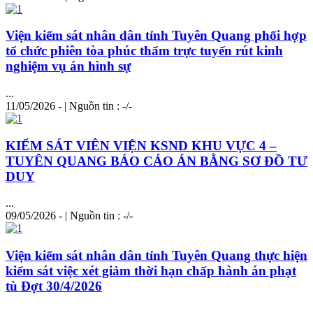
Viện kiểm sát nhân dân tỉnh Tuyên Quang phối hợp
tổ chức phiên tòa phúc thẩm trực tuyến rút kinh
nghiệm vụ án
hình
sự
...
11/05/2026 - | Nguồn tin : -/-
KIỂM SÁT VIÊN VIỆN KSND KHU VỰC 4 –
TUYÊN QUANG BÁO CÁO ÁN BẰNG SƠ ĐỒ TƯ
DUY
...
09/05/2026 - | Nguồn tin : -/-
Viện kiểm sát nhân dân tỉnh Tuyên Quang thực hiện
kiểm sát việc xét giảm thời hạn chấp hành án phạt
tù Đợt 30/4/2026