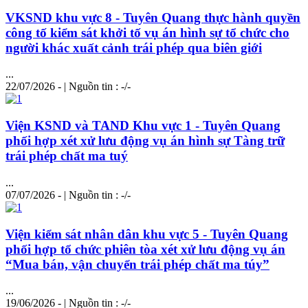
VKSND khu vực 8 - Tuyên Quang thực hành quyền
công tố kiểm sát khởi tố vụ án
hình
sự tổ chức cho
người khác xuất cảnh trái phép qua biên giới
...
22/07/2026 - | Nguồn tin : -/-
Viện KSND và TAND Khu vực 1 - Tuyên Quang
phối hợp xét xử lưu động vụ án
hình
sự Tàng trữ
trái phép chất ma tuý
...
07/07/2026 - | Nguồn tin : -/-
Viện kiểm sát nhân dân khu vực 5 - Tuyên Quang
phối hợp tổ chức phiên tòa xét xử lưu động vụ án
“Mua bán, vận chuyển trái phép chất ma túy”
...
19/06/2026 - | Nguồn tin : -/-