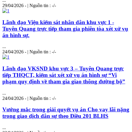
...
29/04/2026 - | Nguồn tin : -/-
Lãnh đạo Viện kiểm sát nhân dân khu vực 1 -
Tuyên Quang trực tiếp tham gia phiên tòa xét xử vụ
án
hình
sự.
...
24/04/2026 - | Nguồn tin : -/-
Lãnh đạo VKSND khu vực 3 – Tuyên Quang trực
tiếp THQCT, kiểm sát xét xử vụ án
hình
sự “Vi
phạm quy định về tham gia giao thông đường bộ”
...
24/04/2026 - | Nguồn tin : -/-
Vướng mắc trong giải quyết vụ án Cho vay lãi nặng
trong giao dịch dân sự theo Điều 201 BLHS
...