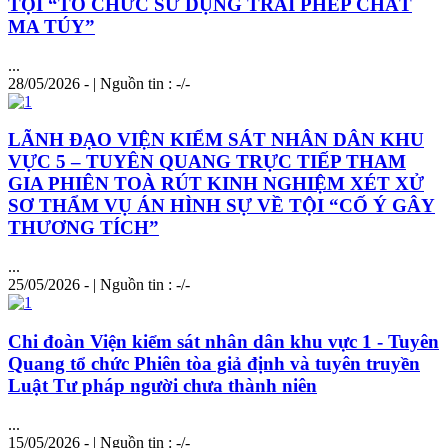
TỘI “TỔ CHỨC SỬ DỤNG TRÁI PHÉP CHẤT
MA TÚY”
...
28/05/2026 - | Nguồn tin : -/-
LÃNH ĐẠO VIỆN KIỂM SÁT NHÂN DÂN KHU
VỰC 5 – TUYÊN QUANG TRỰC TIẾP THAM
GIA PHIÊN TOÀ RÚT KINH NGHIỆM XÉT XỬ
SƠ THẨM VỤ ÁN HÌNH SỰ VỀ TỘI “CỐ Ý GÂY
THƯƠNG TÍCH”
...
25/05/2026 - | Nguồn tin : -/-
Chi đoàn Viện kiểm sát nhân dân khu vực 1 - Tuyên
Quang tổ chức Phiên tòa giả định và tuyên truyền
Luật
Tư pháp người chưa thành niên
...
15/05/2026 - | Nguồn tin : -/-