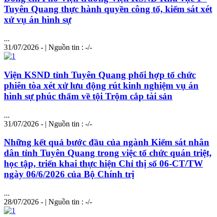
Tuyên Quang thực hành quyền công tố, kiểm sát xét
xử vụ án
hình
sự
...
31/07/2026 - | Nguồn tin : -/-
Viện KSND tỉnh Tuyên Quang phối hợp tổ chức
phiên tòa xét xử lưu động rút kinh nghiệm vụ án
hình
sự phúc thẩm về tội Trộm cắp tài sản
...
31/07/2026 - | Nguồn tin : -/-
Những kết quả bước đầu của ngành Kiểm sát nhân
dân tỉnh Tuyên Quang trong việc tổ chức quán triệt,
học tập, triển khai thực hiện Chỉ thị số 06-CT/TW
ngày 06/6/2026 của Bộ Chính trị
...
28/07/2026 - | Nguồn tin : -/-