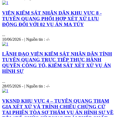
VIỆN KIỂM SÁT NHÂN DÂN KHU VỰC 8 -
TUYÊN QUANG PHỐI HỢP XÉT XỬ LƯU
ĐỘNG ĐỐI VỚI 02 VỤ ÁN MA TÚY
...
10/06/2026 - | Nguồn tin : -/-
LÃNH ĐẠO VIỆN KIỂM SÁT NHÂN DÂN TỈNH
TUYÊN QUANG TRỰC TIẾP THỰC HÀNH
QUYỀN CÔNG TỐ, KIỂM SÁT XÉT XỬ VỤ ÁN
HÌNH SỰ
...
28/05/2026 - | Nguồn tin : -/-
VKSND KHU VỰC 4 – TUYÊN QUANG THAM
GIA XÉT XỬ VÀ TRÌNH CHIẾU CHỨNG CỨ
TẠI PHIÊN TÒA SƠ THẨM VỤ ÁN HÌNH SỰ VỀ