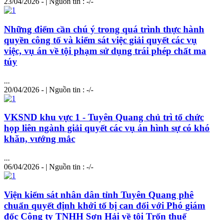
23/04/2026 - | Nguồn tin : -/-
Những điểm cần chú ý trong quá trình thực hành
quyền công tố và kiểm sát việc giải quyết các vụ
việc, vụ án về tội phạm sử dụng trái phép chất ma
túy
...
20/04/2026 - | Nguồn tin : -/-
VKSND khu vực 1 - Tuyên Quang chủ trì tổ chức
họp liên ngành giải quyết các vụ án
hình
sự có khó
khăn, vướng mắc
...
06/04/2026 - | Nguồn tin : -/-
Viện kiểm sát nhân dân tỉnh Tuyên Quang phê
chuẩn quyết định khởi tố bị can đối với Phó giám
đốc Công ty TNHH Sơn Hải về tội Trốn thuế