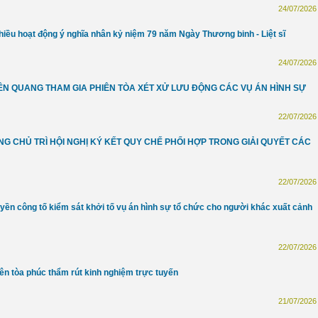
24/07/2026 
hiều hoạt động ý nghĩa nhân kỷ niệm 79 năm Ngày Thương binh - Liệt sĩ
24/07/2026 
YÊN QUANG THAM GIA PHIÊN TÒA XÉT XỬ LƯU ĐỘNG CÁC VỤ ÁN HÌNH SỰ
22/07/2026 
G CHỦ TRÌ HỘI NGHỊ KÝ KẾT QUY CHẾ PHỐI HỢP TRONG GIẢI QUYẾT CÁC
22/07/2026 
ền công tố kiểm sát khởi tố vụ án hình sự tổ chức cho người khác xuất cảnh
22/07/2026 
ên tòa phúc thẩm rút kinh nghiệm trực tuyến
21/07/2026 