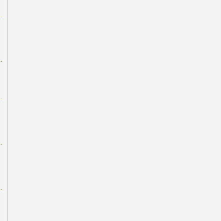
-
-
-
-
-