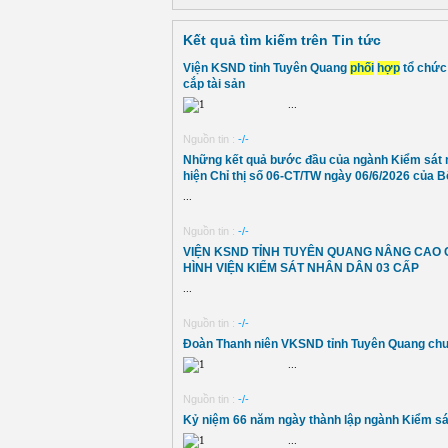
Kết quả tìm kiếm trên Tin tức
Viện KSND tỉnh Tuyên Quang
phối
hợp
tổ chức 
cắp tài sản
...
Nguồn tin :
-/-
Những kết quả bước đầu của ngành Kiểm sát nhâ
hiện Chỉ thị số 06-CT/TW ngày 06/6/2026 của Bộ
...
Nguồn tin :
-/-
VIỆN KSND TỈNH TUYÊN QUANG NÂNG CAO 
HÌNH VIỆN KIỂM SÁT NHÂN DÂN 03 CẤP
...
Nguồn tin :
-/-
Đoàn Thanh niên VKSND tỉnh Tuyên Quang chun
...
Nguồn tin :
-/-
Kỷ niệm 66 năm ngày thành lập ngành Kiểm sát
...