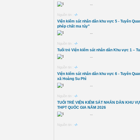
...
Nguồn tin :
-/-
Viện kiểm sát nhân dân khu vực 5 - Tuyên Qu
phép chất ma túy”
...
Nguồn tin :
-/-
Tuổi trẻ Viện kiểm sát nhân dân Khu vực 1 – 
...
Nguồn tin :
-/-
Viện kiểm sát nhân dân khu vực 6 - Tuyên Quan
xã Hoàng Su Phì
...
Nguồn tin :
-/-
TUỔI TRẺ VIỆN KIỂM SÁT NHÂN DÂN KHU V
THPT QUỐC GIA NĂM 2026
...
Nguồn tin :
-/-