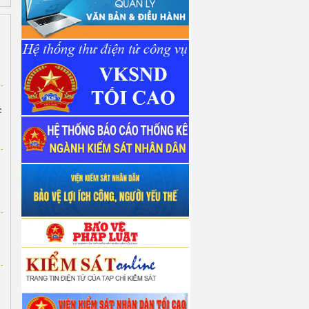
-
c
-
-
-