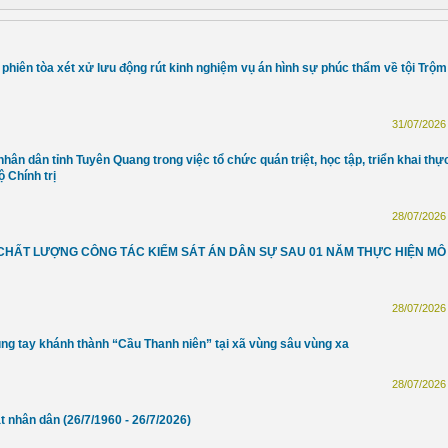
phiên tòa xét xử lưu động rút kinh nghiệm vụ án hình sự phúc thẩm về tội Trộm
31/07/2026 
n dân tỉnh Tuyên Quang trong việc tổ chức quán triệt, học tập, triển khai thự
 Chính trị
28/07/2026 
CHẤT LƯỢNG CÔNG TÁC KIỂM SÁT ÁN DÂN SỰ SAU 01 NĂM THỰC HIỆN MÔ
28/07/2026 
g tay khánh thành “Cầu Thanh niên” tại xã vùng sâu vùng xa
28/07/2026 
 nhân dân (26/7/1960 - 26/7/2026)