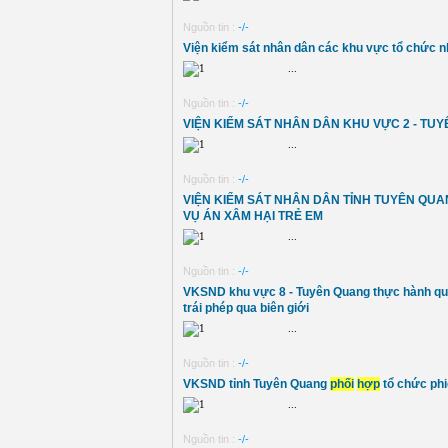
Nguồn tin :
-/-
Viện kiểm sát nhân dân các khu vực tổ chức n
...
Nguồn tin :
-/-
VIỆN KIỂM SÁT NHÂN DÂN KHU VỰC 2 - TU
...
Nguồn tin :
-/-
VIỆN KIỂM SÁT NHÂN DÂN TỈNH TUYÊN QUAN
VỤ ÁN XÂM HẠI TRẺ EM
...
Nguồn tin :
-/-
VKSND khu vực 8 - Tuyên Quang thực hành quy
trái phép qua biên giới
...
Nguồn tin :
-/-
VKSND tỉnh Tuyên Quang
phối
hợp
tổ chức phi
...
Nguồn tin :
-/-