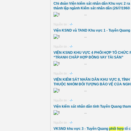
Chi đoàn Viện kiểm sát nhân dân Khu vực 2 ra
thành lập ngành Kiểm sát nhân dân (26/7/1960 
...
Nguồn tin :
-/-
Viện KSND và TAND Khu vực 1 - Tuyên Quang
...
Nguồn tin :
-/-
VIỆN KSND KHU VỰC 4 PHỐI HỢP TỔ CHỨC 
“TRANH CHẤP HỢP ĐỒNG VAY TÀI SẢN”
...
Nguồn tin :
-/-
VIỆN KIỂM SÁT NHÂN DÂN KHU VỰC 8, TỈN
THUỘC NHÓM ĐỐI TƯỢNG BẢO VỆ CỦA NGHỊ 
...
Nguồn tin :
-/-
Viện kiểm sát nhân dân tỉnh Tuyên Quang tham
...
Nguồn tin :
-/-
VKSND khu vực 3 - Tuyên Quang
phối
hợp
tổ c