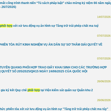
 mắt công trình thanh niên “Tủ sách pháp luật” chào mừng kỷ niệm 66 năm ngà
- 26/7/2026)
14/07/2026 
phối
hợp
xét xử lưu động vụ án hình sự Tàng trữ trái phép chất ma tuý
07/07/2026 
PHIÊN TÒA RÚT KINH NGHIỆM VỤ ÁN DÂN SỰ SƠ THẨM GIẢI QUYẾT VỀ
07/07/2026 
H TUYÊN QUANG PHỐI HỢP TRAO GIẤY KHAI SINH CHO CÁC TRƯỜNG HỢP
QUYẾT SỐ 205/2025/QH15 NGÀY 24/06/2025 CỦA QUỐC HỘI
26/06/2026 
 gia ký kết Quy chế
phối
hợp
tại Viện kiểm sát quân sự Quân khu 2
26/06/2026 
hức phiên tòa xét xử lưu động vụ án hình sự "Tàng trữ trái phép chất ma túy"