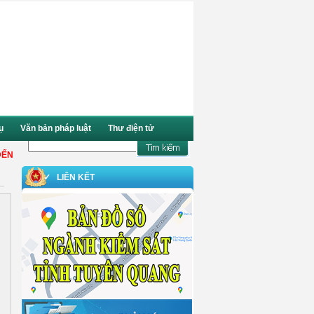
ụ
Văn bản pháp luật
Thư điện tử
ỚI WEBSITE CỦA VIỆN KIỂM SÁT NHÂN DÂN TỈNH TUYÊN QUANG.
✓ LIÊN KẾT