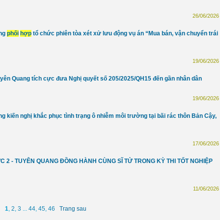
26/06/2026 
ang
phối
hợp
tổ chức phiên tòa xét xử lưu động vụ án “Mua bán, vận chuyển trái
19/06/2026 
Tuyên Quang tích cực đưa Nghị quyết số 205/2025/QH15 đến gần nhân dân
19/06/2026 
g kiến nghị khắc phục tình trạng ô nhiễm môi trường tại bãi rác thôn Bản Cậy,
17/06/2026 
ỰC 2 - TUYÊN QUANG ĐỒNG HÀNH CÙNG SĨ TỬ TRONG KỲ THI TỐT NGHIỆP
11/06/2026 
1
,
2
,
3
...
44
,
45
,
46
Trang sau