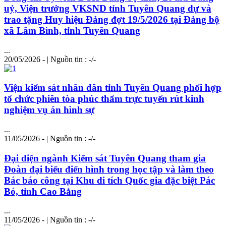
uỷ, Viện trưởng VKSND tỉnh Tuyên Quang dự và
trao tặng Huy hiệu Đảng đợt 19/5/2026 tại Đảng bộ
xã Lâm Bình, tỉnh Tuyên Quang
...
20/05/2026 - | Nguồn tin : -/-
Viện kiểm sát nhân dân tỉnh Tuyên Quang phối hợp
tổ chức phiên tòa phúc thẩm trực tuyến rút kinh
nghiệm vụ án hình sự
...
11/05/2026 - | Nguồn tin : -/-
Đại diện ngành Kiểm sát Tuyên Quang tham gia
Đoàn đại biểu điển hình trong học tập và làm theo
Bác báo công tại Khu di tích Quốc gia đặc biệt Pác
Bó, tỉnh Cao Bằng
...
11/05/2026 - | Nguồn tin : -/-