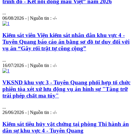
trình đỏ - Kết nối dòng máu Việt” năm 2026
...
06/08/2026 - | Nguồn tin : -/-
Kiểm sát viên Viện kiểm sát nhân dân khu vực 4 -
Tuyên Quang báo cáo án bằng sơ đồ tư duy đối với
vụ án “Gây rối trật tự công cộng”
...
16/07/2026 - | Nguồn tin : -/-
VKSND khu vực 3 - Tuyên Quang phối hợp tổ chức
phiên tòa xét xử lưu động vụ án hình sự "Tàng trữ
trái phép chất ma túy"
...
26/06/2026 - | Nguồn tin : -/-
Kiểm sát tiêu hủy vật chứng tại phòng Thi hành án
dân sự khu vực 4 - Tuyên Quang