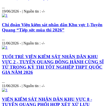
...
19/06/2026 - | Nguồn tin : -/-
Chi đoàn Viện kiểm sát nhân dân Khu vực 1-Tuyên
Quang “Tiếp sức mùa thi 2026”
...
11/06/2026 - | Nguồn tin : -/-
TUỔI TRẺ VIỆN KIỂM SÁT NHÂN DÂN KHU
VỰC 2 - TUYÊN QUANG ĐỒNG HÀNH CÙNG SĨ
TỬ TRONG KỲ THI TỐT NGHIỆP THPT QUỐC
GIA NĂM 2026
...
11/06/2026 - | Nguồn tin : -/-
VIỆN KIỂM SÁT NHÂN DÂN KHU VỰC 8 -
TUYÊN QUANG PHỐI HỢP XÉT XỬ LƯU