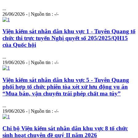
...
26/06/2026 - | Nguồn tin : -/-
Viện kiểm sát nhân dân khu vực 1 - Tuyên Quang tổ
chức thi trực tuyến Nghị quyết số 205/2025/QH15
của Quốc hội
...
19/06/2026 - | Nguồn tin : -/-
Viện kiểm sát nhân dân khu vực 5 - Tuyên Quang
phối hợp tổ chức phiên tòa xét xử lưu động vụ án
“Mua bán, vận chuyển trái phép chất ma túy”
...
19/06/2026 - | Nguồn tin : -/-
Chi bộ Viện kiểm sát nhân dân khu vực 8 tổ chức
sinh hoạt chuyên đề quý II năm 2026