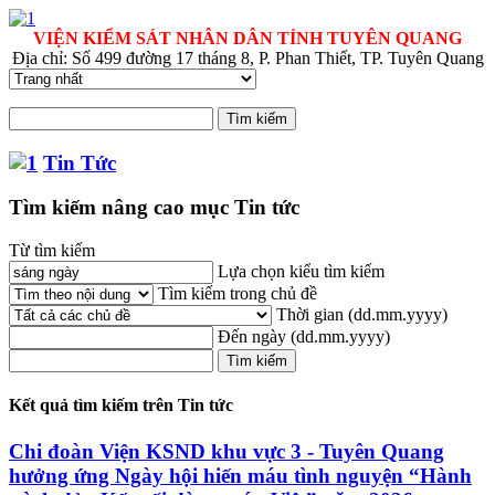
VIỆN KIỂM SÁT NHÂN DÂN TỈNH TUYÊN QUANG
Địa chỉ: Số 499 đường 17 tháng 8, P. Phan Thiết, TP. Tuyên Quang
Tin Tức
Tìm kiếm nâng cao mục Tin tức
Từ tìm kiếm
Lựa chọn kiểu tìm kiếm
Tìm kiếm trong chủ đề
Thời gian
(dd.mm.yyyy)
Đến ngày
(dd.mm.yyyy)
Kết quả tìm kiếm trên Tin tức
Chi đoàn Viện KSND khu vực 3 - Tuyên Quang
hưởng ứng
Ngày
hội hiến máu tình nguyện “Hành