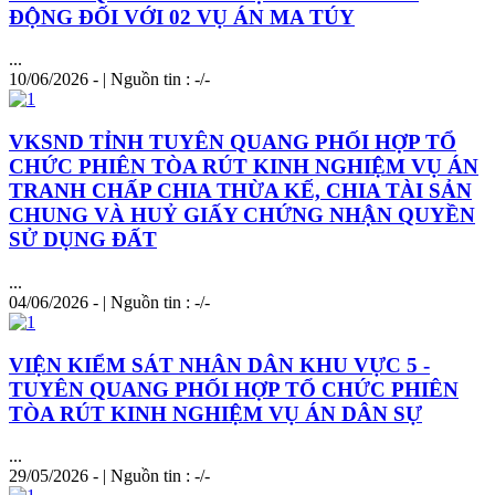
ĐỘNG ĐỐI VỚI 02 VỤ ÁN MA TÚY
...
10/06/2026 - | Nguồn tin : -/-
VKSND TỈNH TUYÊN QUANG PHỐI HỢP TỔ
CHỨC PHIÊN TÒA RÚT KINH NGHIỆM VỤ ÁN
TRANH CHẤP CHIA THỪA KẾ, CHIA TÀI SẢN
CHUNG VÀ HUỶ GIẤY CHỨNG NHẬN QUYỀN
SỬ DỤNG ĐẤT
...
04/06/2026 - | Nguồn tin : -/-
VIỆN KIỂM SÁT NHÂN DÂN KHU VỰC 5 -
TUYÊN QUANG PHỐI HỢP TỔ CHỨC PHIÊN
TÒA RÚT KINH NGHIỆM VỤ ÁN DÂN SỰ
...
29/05/2026 - | Nguồn tin : -/-