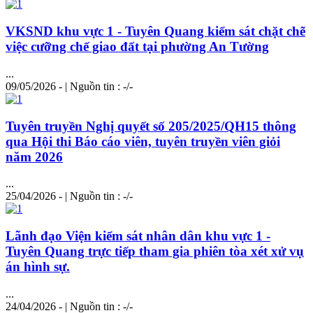
VKSND khu vực 1 - Tuyên Quang kiểm sát chặt chẽ
việc cưỡng chế giao đất tại phường An Tường
...
09/05/2026 - | Nguồn tin : -/-
Tuyên truyền Nghị quyết số 205/2025/QH15 thông
qua Hội thi Báo cáo viên, tuyên truyền viên giỏi
năm 2026
...
25/04/2026 - | Nguồn tin : -/-
Lãnh đạo Viện kiểm sát nhân dân khu vực 1 -
Tuyên Quang trực tiếp tham gia phiên tòa xét xử vụ
án hình sự.
...
24/04/2026 - | Nguồn tin : -/-