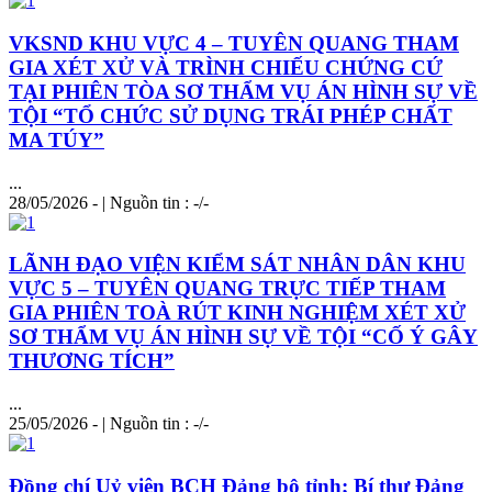
VKSND KHU VỰC 4 – TUYÊN QUANG THAM
GIA XÉT XỬ VÀ TRÌNH CHIẾU CHỨNG CỨ
TẠI PHIÊN TÒA SƠ THẨM VỤ ÁN HÌNH SỰ VỀ
TỘI “TỔ CHỨC SỬ DỤNG TRÁI PHÉP CHẤT
MA TÚY”
...
28/05/2026 - | Nguồn tin : -/-
LÃNH ĐẠO VIỆN KIỂM SÁT NHÂN DÂN KHU
VỰC 5 – TUYÊN QUANG TRỰC TIẾP THAM
GIA PHIÊN TOÀ RÚT KINH NGHIỆM XÉT XỬ
SƠ THẨM VỤ ÁN HÌNH SỰ VỀ TỘI “CỐ Ý GÂY
THƯƠNG TÍCH”
...
25/05/2026 - | Nguồn tin : -/-
Đồng chí Uỷ viên BCH Đảng bộ tỉnh; Bí thư Đảng