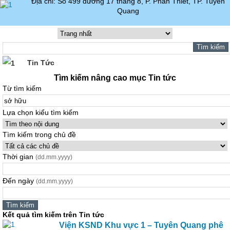
Địa chỉ: Số 499 đường 17 tháng 8, P. Phan Thiết, TP. Tuyên
Quang
Tin Tức
Tìm kiếm nâng cao mục Tin tức
Từ tìm kiếm
Lựa chọn kiểu tìm kiếm
Tìm kiếm trong chủ đề
Thời gian
(dd.mm.yyyy)
Đến ngày
(dd.mm.yyyy)
Kết quả tìm kiếm trên Tin tức
Viện KSND Khu vực 1 – Tuyên Quang phê