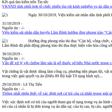
Kết quả tìm kiếm trên Tin tức
VKSND tỉnh phối hợp tổ chức phiên tòa rút kinh nghiệm vụ án dân 
Ngày 30/10/2019, Viện kiểm sát nhân dân tỉnh phối 
31/10/2019 -
Nguồn tin :
-/-
Viện kiểm sát nhân dân huyện Lâm Bình hưởng ứng phong trào “Cán b
Hưởng ứng phong trào thi đua “Cán bộ, công chức, 
Lâm Bình đã phát động phong trào thi đua thực hiện văn hóa công sở t
30/10/2019 -
Nguồn tin :
-/-
Vấn đề xử lý vật chứng lâm sản là gỗ thuộc sở hữu Nhà nước trong c
Vật chứng là vật được dùng làm công cụ, phương tiện phạm tội, vật ma
trong việc giải quyết vụ án (Điều 89 Bộ luật Tố tụng hình sự)....
29/10/2019 - Lê Thị Tiên
Nguồn tin :
-/-
Thống nhất nhận thức về xác định nơi cư trú của cá nhân trong giải q
Việc xác định nơi cư trú của người tham gia tố tụng trong vụ án hình s
trú của cá nhân là bị đơn trong vụ án dân sự, của bị can, bị cáo, người 