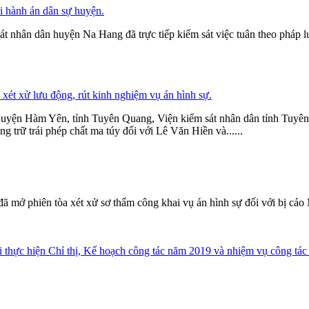
i hành án dân sự huyện.
 nhân dân huyện Na Hang đã trực tiếp kiểm sát việc tuân theo pháp luậ
xét xử lưu động, rút kinh nghiệm vụ án hình sự.
huyện Hàm Yên, tỉnh Tuyên Quang, Viện kiểm sát nhân dân tỉnh Tuyên 
g trữ trái phép chất ma túy đối với Lê Văn Hiền và......
 mở phiên tòa xét xử sơ thẩm công khai vụ án hình sự đối với bị cáo
ai thực hiện Chỉ thị, Kế hoạch công tác năm 2019 và nhiệm vụ công tác