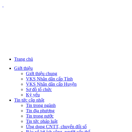
Trang chủ
Giới thiệu
Giới thiệu chung
VKS Nhân dân cấp Tỉnh
VKS Nhân dân cấp Huyện
Sơ đồ tổ chức
Kỷ yếu
Tin tức cập nhật
Tin trong ngành
Tin địa phương
Tin trong nước
Tin tức pháp luật
Ứng dụng CNTT, chuyển đổi số
Bảo vệ lợi ích công, người yếu thế