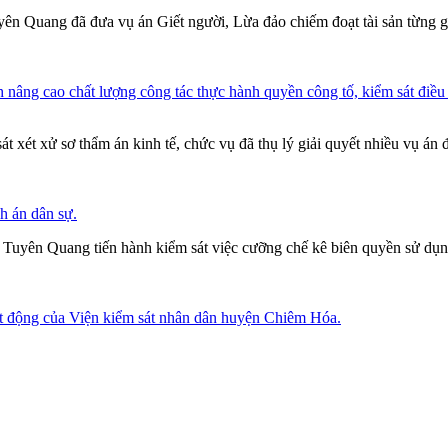
n Quang đã đưa vụ án Giết người, Lừa đảo chiếm đoạt tài sản từng gây
ao chất lượng công tác thực hành quyền công tố, kiểm sát điều tra;
xét xử sơ thẩm án kinh tế, chức vụ đã thụ lý giải quyết nhiều vụ án đặ
h án dân sự.
 Tuyên Quang tiến hành kiểm sát việc cưỡng chế kê biên quyền
sử
dụn
oạt động của Viện kiểm sát nhân dân huyện Chiêm Hóa.