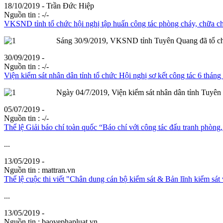
18/10/2019 - Trần Đức Hiệp
Nguồn tin :
-/-
VKSND tỉnh tổ chức hội nghị tập huấn công tác phòng cháy, chữa ch
Sáng 30/9/2019, VKSND tỉnh Tuyên Quang đã tổ chức 
30/09/2019 -
Nguồn tin :
-/-
Viện kiểm sát nhân dân tỉnh tổ chức Hội nghị sơ kết công tác 6 thán
Ngày 04/7/2019, Viện kiểm sát nhân dân tỉnh Tuyên Q
05/07/2019 -
Nguồn tin :
-/-
Thể lệ Giải báo chí toàn quốc “Báo chí với công tác đấu tranh phòng
...
13/05/2019 -
Nguồn tin :
mattran.vn
Thể lệ cuộc thi viết "Chân dung cán bộ kiểm sát & Bản lĩnh kiểm sát 
...
13/05/2019 -
Nguồn tin :
baovephapluat.vn