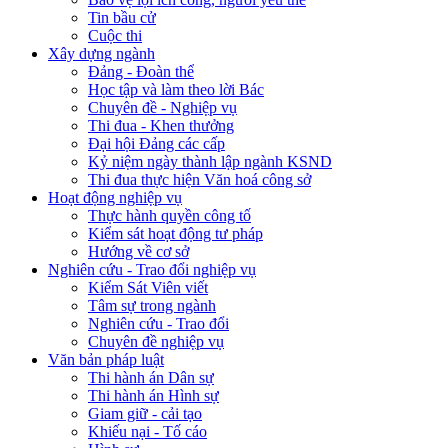
Tin bầu cử
Cuộc thi
Xây dựng ngành
Đảng - Đoàn thể
Học tập và làm theo lời Bác
Chuyên đề - Nghiệp vụ
Thi đua - Khen thưởng
Đại hội Đảng các cấp
Kỷ niệm ngày thành lập ngành KSND
Thi đua thực hiện Văn hoá công sở
Hoạt động nghiệp vụ
Thực hành quyền công tố
Kiểm sát hoạt động tư pháp
Hướng về cơ sở
Nghiên cứu - Trao đổi nghiệp vụ
Kiểm Sát Viên viết
Tâm sự trong ngành
Nghiên cứu - Trao đổi
Chuyên đề nghiệp vụ
Văn bản pháp luật
Thi hành án Dân sự
Thi hành án Hình sự
Giam giữ - cải tạo
Khiếu nại - Tố cáo