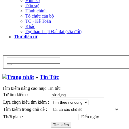
Hình sự
Dân sự
Hành chính
Tổ chức cán bộ
TC - Kế Toán
Khác
Dự thảo Luật Đất đai (sửa đổi)
Thư điện tử
»
Tin Tức
Tìm kiếm nâng cao mục Tin tức
Từ tìm kiếm :
Lựa chọn kiểu tìm kiếm :
Tìm kiếm trong chủ đề :
Thời gian :
Đến ngày