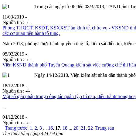
Trong các ngày từ 06 đến 08/3/2019, TAND tỉnh Tuyê
11/03/2019 -
Nguồn tin :
-/-
Phòng THQCT, KSĐT, KSXXST án kinh tế, chức vụ - VKSND tỉnh nâng c
các cơ quan tiến hành tố tụng.
Năm 2018, phòng Thực hành quyền công tố, kiểm sát điều tra, kiểm sát 
05/03/2019 -
Nguồn tin :
-/-
Viện KSND thành phố Tuyên Quang kiểm sát việc cưỡng chế thi hàn
Ngày 14/12/2018, Viện kiểm sát nhân dân thành phố
18/12/2018 -
Nguồn tin :
-/-
Một số giải pháp trong công tác quản lý, chỉ đạo, điều hành trong h
...
04/12/2018 -
Nguồn tin :
-/-
Trang trước
1
,
2
,
3
...
16
,
17
,
18
...
20
,
21
,
22
Trang sau
Tìm thấy tổng cộng 424 kết quả