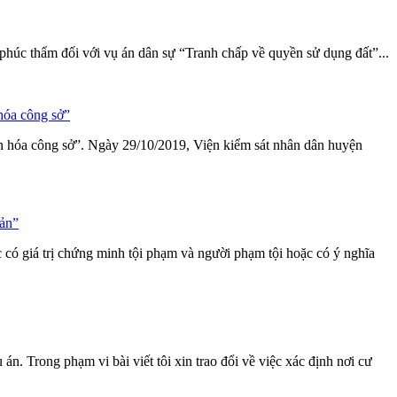
ử phúc thẩm đối với vụ án dân sự “Tranh chấp về quyền
sử
dụng
đất”...
hóa công sở”
n hóa công sở”. Ngày 29/10/2019, Viện kiểm sát nhân dân huyện
sản”
c có giá trị chứng minh tội phạm và người phạm tội hoặc có ý nghĩa
 án. Trong phạm vi bài viết tôi xin trao đổi về việc xác định nơi cư