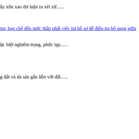
 xôn xao dư luận ra xét xử......
 hạn chế đến mức thấp nhất việc trả hồ sơ để điều tra bổ sung giữa
c biệt nghiêm trọng, phức tạp......
g
đất và tài sản gắn liền với đất......