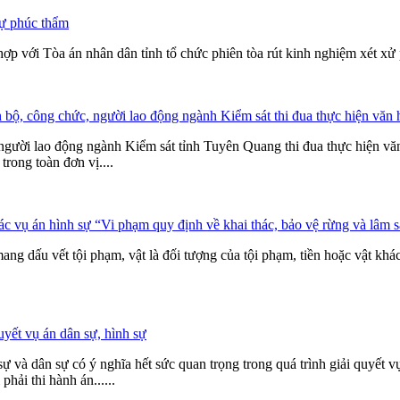
sự phúc thẩm
hợp với Tòa án nhân dân tỉnh tổ chức phiên tòa rút kinh nghiệm xét x
ộ, công chức, người lao động ngành Kiểm sát thi đua thực hiện văn 
người lao động ngành Kiểm sát tỉnh Tuyên Quang thi đua thực hiện vă
rong toàn đơn vị....
ác vụ án hình sự “Vi phạm quy định về khai thác, bảo vệ rừng và lâm 
ng dấu vết tội phạm, vật là đối tượng của tội phạm, tiền hoặc vật khá
uyết vụ án dân sự, hình sự
ự và dân sự có ý nghĩa hết sức quan trọng trong quá trình giải quyết vụ
phải thi hành án......