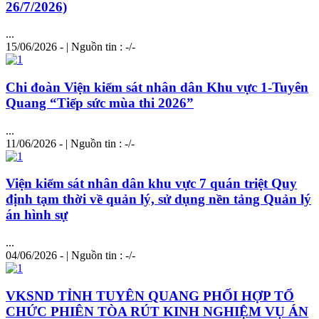
26/7/2026)
...
15/06/2026 - | Nguồn tin : -/-
Chi đoàn Viện kiểm sát nhân dân Khu vực 1-Tuyên
Quang “Tiếp sức mùa thi 2026”
...
11/06/2026 - | Nguồn tin : -/-
Viện kiểm sát nhân dân khu vực 7 quán triệt Quy
định tạm thời về quản lý, sử dụng nền tảng Quản lý
án hình sự
...
04/06/2026 - | Nguồn tin : -/-
VKSND TỈNH TUYÊN QUANG PHỐI HỢP TỔ
CHỨC PHIÊN TÒA RÚT KINH NGHIỆM VỤ ÁN