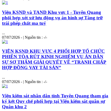
Viện KSND và TAND Khu vực 1 - Tuyên Quang
phối hợp xét xử lưu động vụ án hình sự Tàng trữ
trái phép chất ma tuý
...
07/07/2026 - | Nguồn tin : -/-
VIỆN KSND KHU VỰC 4 PHỐI HỢP TỔ CHỨC
PHIÊN TÒA RÚT KINH NGHIỆM VỤ ÁN DÂN
SỰ SƠ THẨM GIẢI QUYẾT VỀ “TRANH CHẤP
HỢP ĐỒNG VAY TÀI SẢN”
...
07/07/2026 - | Nguồn tin : -/-
Viện kiểm sát nhân dân tỉnh Tuyên Quang
tham
gia
ký kết Quy chế phối hợp tại Viện kiểm sát quân sự
Quân khu 2