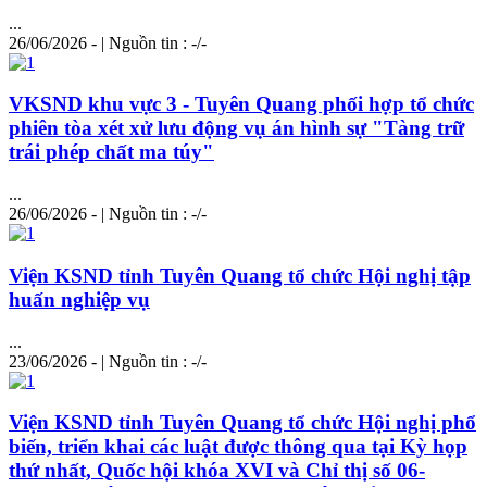
...
26/06/2026 - | Nguồn tin : -/-
VKSND khu vực 3 - Tuyên Quang phối hợp tổ chức
phiên tòa xét xử lưu động vụ án hình sự "Tàng trữ
trái phép chất ma túy"
...
26/06/2026 - | Nguồn tin : -/-
Viện KSND tỉnh Tuyên Quang tổ chức Hội nghị tập
huấn nghiệp vụ
...
23/06/2026 - | Nguồn tin : -/-
Viện KSND tỉnh Tuyên Quang tổ chức Hội nghị phổ
biến, triển khai các luật được thông qua tại Kỳ họp
thứ nhất, Quốc hội khóa XVI và Chỉ thị số 06-