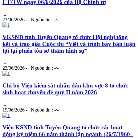
CT/TW ngày 06/6/2026 của Bộ Chính trị
...
23/06/2026 - | Nguồn tin : -/-
VKSND tỉnh Tuyên Quang tổ chức Hội nghị tổng
kết và trao giải Cuộc thi “Viết và trình bày bản luận
tội tại phiên tòa sơ thẩm hình sự”
...
23/06/2026 - | Nguồn tin : -/-
Chi bộ Viện kiểm sát nhân dân khu vực 8 tổ chức
sinh hoạt chuyên đề quý II năm 2026
...
19/06/2026 - | Nguồn tin : -/-
Viện KSND tỉnh Tuyên Quang tổ chức các hoạt
động kỷ niệm 66 năm thành lập ngành (26/7/1960 -