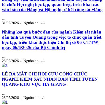
tổ chức Hội nghị học tập, quán triệt, triển khai các
văn bản của Đảng và Hội nghị sơ kết công tác Đảng
...
31/07/2026 - | Nguồn tin : -/-
Những kết quả bước đầu của ngành Kiểm sát nhân
dân tỉnh Tuyên Quang trong việc tổ chức quán triệt,
học tập, triển khai thực hiện Chỉ thị số 06-CT/TW
ngày 06/6/2026 của Bộ Chính trị
...
28/07/2026 - | Nguồn tin : -/-
LỄ RA MẮT CHI HỘI CỰU CÔNG CHỨC
NGÀNH KIỂM SÁT NHÂN DÂN TỈNH TUYÊN
QUANG KHU VỰC HÀ GIANG
...
28/07/2026 - | Nguồn tin : -/-