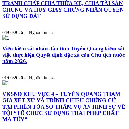
TRANH CHẤP CHIA THỪA KẾ, CHIA TÀI SẢN
CHUNG VÀ HUỶ GIẤY CHỨNG NHẬN QUYỀN
SỬ DỤNG ĐẤT
...
04/06/2026 - | Nguồn tin : -/-
Viện kiểm sát nhân dân tỉnh Tuyên Quang kiểm sát
việc thực hiện Quyết định đặc xá của Chủ tịch nước
năm 2026.
...
01/06/2026 - | Nguồn tin : -/-
VKSND KHU VỰC 4 – TUYÊN QUANG
THAM
GIA XÉT XỬ VÀ TRÌNH CHIẾU CHỨNG CỨ
TẠI PHIÊN TÒA SƠ THẨM VỤ ÁN HÌNH SỰ VỀ
TỘI “TỔ CHỨC SỬ DỤNG TRÁI PHÉP CHẤT
MA TÚY”