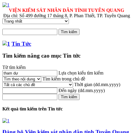
VIỆN KIỂM SÁT NHÂN DÂN TỈNH TUYÊN QUANG
Địa chỉ: Số 499 đường 17 tháng 8, P. Phan Thiết, TP. Tuyên Quang
Tin Tức
Tìm kiếm nâng cao mục Tin tức
Từ tìm kiếm
Lựa chọn kiểu tìm kiếm
Tìm kiếm trong chủ đề
Thời gian
(dd.mm.yyyy)
Đến ngày
(dd.mm.yyyy)
Kết quả tìm kiếm trên Tin tức
Đảng bộ Viện kiểm sát nhân dân tỉnh Tuyên Quang