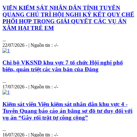
VIỆN KIỂM SÁT NHÂN DÂN TỈNH TUYÊN
QUANG CHỦ TRÌ HỘI NGHỊ KÝ KẾT QUY CHẾ
PHỐI HỢP TRONG GIẢI QUYẾT CÁC VỤ ÁN
XÂM HẠI TRẺ EM
...
22/07/2026 - | Nguồn tin : -/-
Chi bộ VKSND khu vực 7 tổ chức Hội nghị phổ
biến, quán triệt các văn bản của Đảng
...
17/07/2026 - | Nguồn tin : -/-
Kiểm sát viên Viện kiểm sát nhân dân khu vực 4 -
Tuyên Quang báo cáo án bằng sơ đồ tư duy đối với
vụ án “Gây rối trật tự công cộng”
...
16/07/2026 - | Nguồn tin : -/-