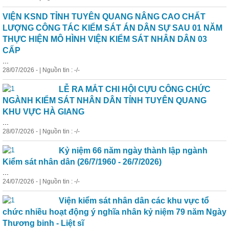
VIỆN KSND TỈNH TUYÊN QUANG NÂNG CAO CHẤT
LƯỢNG CÔNG TÁC KIỂM SÁT ÁN DÂN SỰ SAU 01 NĂM
THỰC HIỆN MÔ HÌNH VIỆN KIỂM SÁT NHÂN DÂN 03
CẤP
...
28/07/2026 - | Nguồn tin : -/-
LỄ RA MẮT CHI HỘI CỰU CÔNG CHỨC
NGÀNH KIỂM SÁT NHÂN DÂN TỈNH TUYÊN QUANG
KHU VỰC HÀ GIANG
...
28/07/2026 - | Nguồn tin : -/-
Kỷ niệm 66 năm ngày thành lập ngành
Kiểm sát nhân dân (26/7/1960 - 26/7/2026)
...
24/07/2026 - | Nguồn tin : -/-
Viện kiểm sát nhân dân các khu vực tổ
chức nhiều hoạt động ý nghĩa nhân kỷ niệm 79 năm Ngày
Thương binh - Liệt sĩ