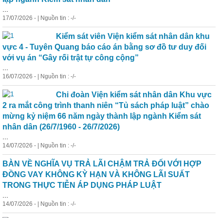
...
17/07/2026 - | Nguồn tin : -/-
Kiểm sát viên Viện kiểm sát nhân dân khu
vực 4 - Tuyên Quang báo cáo án bằng sơ đồ tư duy đối
với vụ án “Gây rối trật tự công cộng”
...
16/07/2026 - | Nguồn tin : -/-
Chi đoàn Viện kiểm sát nhân dân Khu vực
2 ra mắt công trình thanh niên “Tủ sách pháp luật” chào
mừng kỷ niệm 66 năm ngày thành lập ngành Kiểm sát
nhân dân (26/7/1960 - 26/7/2026)
...
14/07/2026 - | Nguồn tin : -/-
BÀN VỀ NGHĨA VỤ TRẢ LÃI CHẬM TRẢ ĐỐI VỚI HỢP
ĐỒNG VAY KHÔNG KỲ HẠN VÀ KHÔNG LÃI SUẤT
TRONG THỰC TIỄN ÁP DỤNG PHÁP LUẬT
...
14/07/2026 - | Nguồn tin : -/-