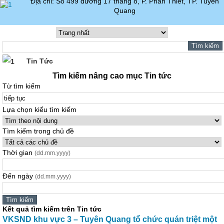
Địa chỉ: Số 499 đường 17 tháng 8, P. Phan Thiết, TP. Tuyên
Quang
Tin Tức
Tìm kiếm nâng cao mục Tin tức
Từ tìm kiếm
Lựa chọn kiểu tìm kiếm
Tìm kiếm trong chủ đề
Thời gian
(dd.mm.yyyy)
Đến ngày
(dd.mm.yyyy)
Kết quả tìm kiếm trên Tin tức
VKSND khu vực 3 – Tuyên Quang tổ chức quán triệt một