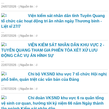
...
24/07/2026 - | Nguồn tin : -/-
Viện kiểm sát nhân dân tỉnh Tuyên Quang
tổ chức các hoạt động tri ân nhân ngày Thương binh -
Liệt sĩ 27/7
...
23/07/2026 - | Nguồn tin : -/-
VIỆN KIỂM SÁT NHÂN DÂN KHU VỰC 2 -
TUYÊN QUANG THAM GIA PHIÊN TÒA XÉT XỬ LƯU
ĐỘNG CÁC VỤ ÁN HÌNH SỰ
...
22/07/2026 - | Nguồn tin : -/-
Chi bộ VKSND khu vực 7 tổ chức Hội nghị
phổ biến, quán triệt các văn bản của Đảng
...
17/07/2026 - | Nguồn tin : -/-
Chi đoàn VKSND khu vực 6 ra quân tổng
vệ sinh cơ quan, hướng tới kỷ niệm 66 năm Ngày thành
lập ngành Kiểm sát nhân dân