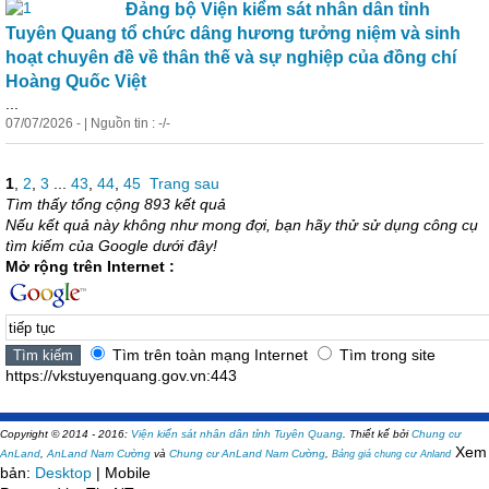
Đảng bộ Viện kiểm sát nhân dân tỉnh
Tuyên Quang tổ chức dâng hương tưởng niệm và sinh
hoạt chuyên đề về thân thế và sự nghiệp của đồng chí
Hoàng Quốc Việt
...
07/07/2026 - | Nguồn tin : -/-
1
,
2
,
3
...
43
,
44
,
45
Trang sau
Tìm thấy tổng cộng 893 kết quả
Nếu kết quả này không như mong đợi, bạn hãy thử sử dụng công cụ
tìm kiếm của Google dưới đây!
Mở rộng trên Internet :
Tìm trên toàn mạng Internet
Tìm trong site
https://vkstuyenquang.gov.vn:443
Copyright © 2014 - 2016:
Viện kiển sát nhân dân tỉnh Tuyên Quang
.
Thiết kế bởi
Chung cư
Xem
AnLand
,
AnLand Nam Cường
và
Chung cư AnLand Nam Cường
,
Bảng giá chung cư Anland
bản:
Desktop
| Mobile