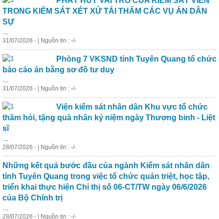
PHÁT HUY VAI TRÒ CỦA KIỂM SÁT VIÊN
TRONG KIỂM SÁT XÉT XỬ TÁI THẨM CÁC VỤ ÁN DÂN
SỰ
...
31/07/2026 - | Nguồn tin : -/-
Phòng 7 VKSND tỉnh Tuyên Quang tổ chức
báo cáo án bằng sơ đồ tư duy
...
31/07/2026 - | Nguồn tin : -/-
Viện kiểm sát nhân dân Khu vực tổ chức
thăm hỏi, tặng quà nhân kỷ niệm ngày Thương binh - Liệt
sĩ
...
28/07/2026 - | Nguồn tin : -/-
Những kết quả bước đầu của ngành Kiểm sát nhân dân
tỉnh Tuyên Quang trong việc tổ chức quán triệt, học tập,
triển khai thực hiện Chỉ thị số 06-CT/TW ngày 06/6/2026
của Bộ Chính trị
...
28/07/2026 - | Nguồn tin : -/-