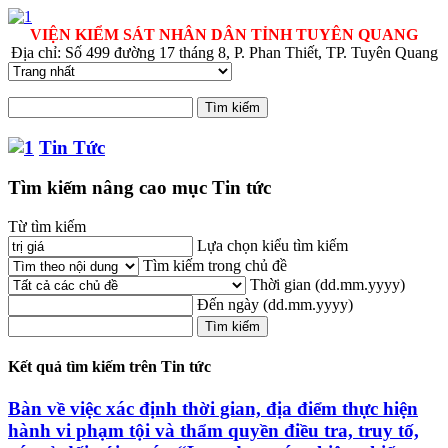
VIỆN KIỂM SÁT NHÂN DÂN TỈNH TUYÊN QUANG
Địa chỉ: Số 499 đường 17 tháng 8, P. Phan Thiết, TP. Tuyên Quang
Tin Tức
Tìm kiếm nâng cao mục Tin tức
Từ tìm kiếm
Lựa chọn kiểu tìm kiếm
Tìm kiếm trong chủ đề
Thời gian
(dd.mm.yyyy)
Đến ngày
(dd.mm.yyyy)
Kết quả tìm kiếm trên Tin tức
Bàn về việc xác định thời gian, địa điểm thực hiện
hành vi phạm tội và thẩm quyền điều tra, truy tố,