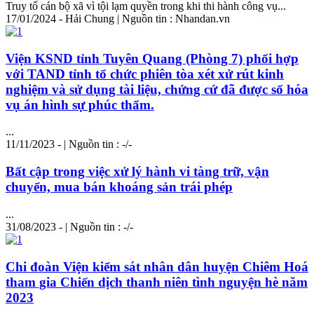
Truy tố cán bộ xã vì tội lạm quyền trong khi thi hành công vụ...
17/01/2024 - Hải Chung | Nguồn tin : Nhandan.vn
Viện KSND tỉnh Tuyên Quang (Phòng 7) phối hợp
với TAND tỉnh tổ chức phiên tòa xét xử rút kinh
nghiệm và sử dụng tài liệu, chứng cứ đã được số hóa
vụ án hình sự phúc thẩm.
...
11/11/2023 - | Nguồn tin : -/-
Bất cập trong việc xử lý hành vi tàng trữ, vận
chuyển, mua bán khoáng sản trái phép
...
31/08/2023 - | Nguồn tin : -/-
Chi đoàn Viện kiểm sát nhân dân huyện Chiêm Hoá
tham gia Chiến dịch thanh niên tình nguyện hè năm
2023