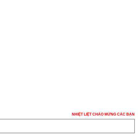
NHIỆT LIỆT CHÀO MỪNG CÁC BẠN ĐẾN