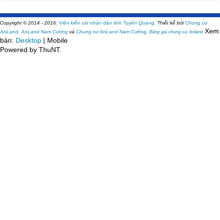
Copyright © 2014 - 2016:
Viện kiển sát nhân dân tỉnh Tuyên Quang
.
Thiết kế bởi
Chung cư
Xem
AnLand
,
AnLand Nam Cường
và
Chung cư AnLand Nam Cường
,
Bảng giá chung cư Anland
bản:
Desktop
| Mobile
Powered by ThuNT.