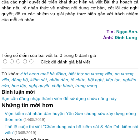
của các nghị quyết để triển khai thực hiện và viết Bài thu hoạch cá
nhân nêu rõ nhận thức về những nội dung cơ bản, cốt lõi các nghị
quyết; đề ra các nhiệm vụ giải pháp thực hiện gắn với trách nhiệm
của mỗi cá nhân.
Tin:
Ngọc Anh.
Ảnh:
Đình Long
.
Tổng số điểm của bài viết là: 0 trong 0 đánh giá
Click để đánh giá bài viết
Từ khóa:
vị trí aeon mall hà đông
,
biệt thự an vượng villa
,
an vượng
villa
,
đảng bộ
,
kiểm sát
,
nhân dân
,
tổ chức
,
hội nghị
,
tiếp tục
,
nghiên
cứu
,
học tập
,
nghị quyết
,
chấp hành
,
trung ương
Bình luận mới
Bạn cần đăng nhập thành viên để sử dụng chức năng này
Những tin mới hơn
Viện kiểm sát nhân dân huyện Yên Sơn chung sức xây dựng nông
thôn mới.
(14/05/2019)
Thể lệ cuộc thi viết "Chân dung cán bộ kiểm sát & Bản lĩnh kiểm sát
viên"
(13/05/2019)