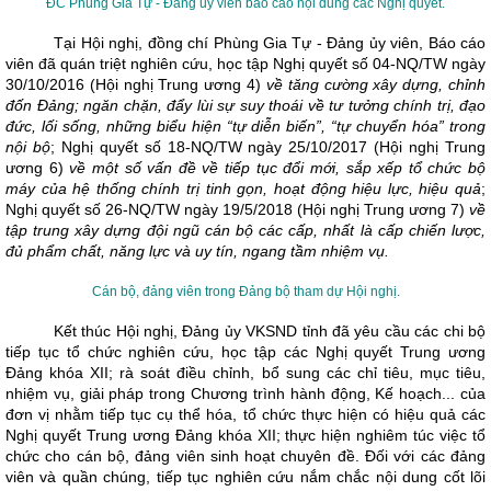
ĐC
Phùng Gia Tự - Đảng ủy viên báo cáo nội dung các Nghị quyết.
Tại Hội nghị, đồng chí Phùng Gia Tự - Đảng ủy viên, Báo cáo
viên đã quán triệt nghiên cứu, học tập Nghị quyết số 04-NQ/TW ngày
30/10/2016 (Hội nghị Trung ương 4)
về tăng cường xây dựng, chỉnh
đốn Đảng; ngăn chặn, đẩy lùi sự suy thoái về tư tưởng chính trị, đạo
đức, lối sống, những biểu hiện “tự diễn biến”, “tự chuyển hóa” trong
nội bộ
; Nghị quyết số 18-NQ/TW ngày 25/10/2017 (Hội nghị Trung
ương 6)
về một số vấn đề về tiếp tục đổi mới, sắp xếp tổ chức bộ
máy của hệ thống chính trị tinh gọn, hoạt động hiệu lực, hiệu quả
;
Nghị quyết số 26-NQ/TW ngày 19/5/2018 (Hội nghị Trung ương 7)
về
tập trung xây dựng đội ngũ cán bộ các cấp, nhất là cấp chiến lược,
đủ phẩm chất, năng lực và uy tín, ngang tầm nhiệm vụ.
Cán bộ, đảng viên trong Đảng bộ tham dự Hội nghị.
Kết thúc Hội nghị, Đảng ủy VKSND tỉnh đã yêu cầu các chi bộ
tiếp tục tổ chức nghiên cứu, học tập các Nghị quyết Trung ương
Đảng khóa XII; rà soát điều chỉnh, bổ sung các chỉ tiêu, mục tiêu,
nhiệm vụ, giải pháp trong Chương trình hành động, Kế hoạch... của
đơn vị nhằm tiếp tục cụ thể hóa, tổ chức thực hiện có hiệu quả các
Nghị quyết Trung ương Đảng khóa XII; thực hiện nghiêm túc việc tổ
chức cho cán bộ, đảng viên sinh hoạt chuyên đề. Đối với các đảng
viên và quần chúng, tiếp tục nghiên cứu nắm chắc nội dung cốt lõi