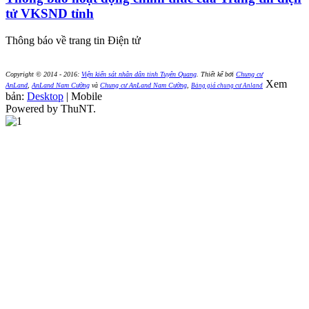
tử VKSND tỉnh
Thông báo về trang tin Điện tử
Copyright © 2014 - 2016:
Viện kiển sát nhân dân tỉnh Tuyên Quang
.
Thiết kế bởi
Chung cư
Xem
AnLand
,
AnLand Nam Cường
và
Chung cư AnLand Nam Cường
,
Bảng giá chung cư Anland
bản:
Desktop
| Mobile
Powered by ThuNT.