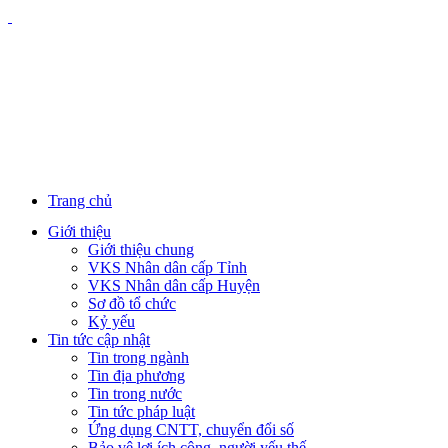
Trang chủ
Giới thiệu
Giới thiệu chung
VKS Nhân dân cấp Tỉnh
VKS Nhân dân cấp Huyện
Sơ đồ tổ chức
Kỷ yếu
Tin tức cập nhật
Tin trong ngành
Tin địa phương
Tin trong nước
Tin tức pháp luật
Ứng dụng CNTT, chuyển đổi số
Bảo vệ lợi ích công, người yếu thế