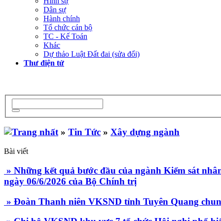
Hình sự
Dân sự
Hành chính
Tổ chức cán bộ
TC - Kế Toán
Khác
Dự thảo Luật Đất đai (sửa đổi)
Thư điện tử
»
Tin Tức
»
Xây dựng ngành
Bài viết
» Những kết quả bước đầu của ngành Kiểm sát nhân dâ
ngày 06/6/2026 của Bộ Chính trị
» Đoàn Thanh niên VKSND tỉnh Tuyên Quang chung 