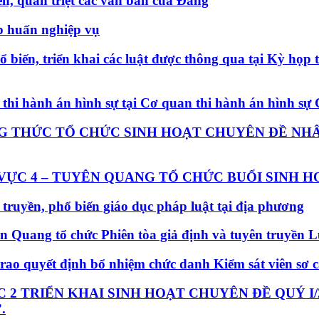
n, quán triệt các văn bản của Đảng
p huấn nghiệp vụ
iến, triển khai các luật được thông qua tại Kỳ họp t
ệc thi hành án hình sự tại Cơ quan thi hành án hình s
G THỨC TỔ CHỨC SINH HOẠT CHUYÊN ĐỀ NHÂ
VỰC 4 – TUYÊN QUANG TỔ CHỨC BUỔI SINH H
uyền, phổ biến giáo dục pháp luật tại địa phương
n Quang tổ chức Phiên tòa giả định và tuyên truyền 
ao quyết định bổ nhiệm chức danh Kiểm sát viên sơ 
 2 TRIỂN KHAI SINH HOẠT CHUYÊN ĐỀ QUÝ I/
.