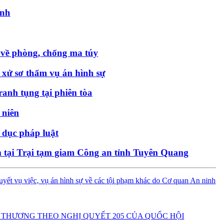
inh
 về phòng, chống ma túy
t xử sơ thẩm vụ án hình sự
anh tụng tại phiên tòa
 niên
 dục pháp luật
am tại Trại tạm giam Công an tỉnh Tuyên Quang
uyết vụ việc, vụ án hình sự về các tội phạm khác do Cơ quan An ninh
 THƯƠNG THEO NGHỊ QUYẾT 205 CỦA QUỐC HỘI