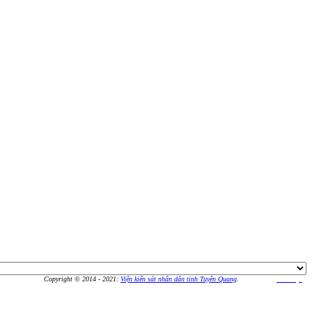
Copyright © 2014 - 2021:
Viện kiển sát nhân dân tỉnh Tuyên Quang
.
Thiết kế bởi
An Vượng