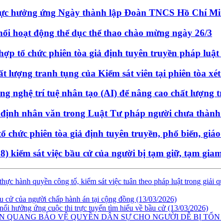
cực hưởng ứng Ngày thành lập Đoàn TNCS Hồ Chí M
nổi hoạt động thể dục thể thao chào mừng ngày 26/3
 tổ chức phiên tòa giả định tuyên truyền pháp luật
 lượng tranh tụng của Kiểm sát viên tại phiên tòa xé
nghệ trí tuệ nhân tạo (AI) để nâng cao chất lượng tr
 định nhân văn trong Luật Tư pháp người chưa thành
 chức phiên tòa giả định tuyên truyền, phổ biến, giáo
) kiểm sát việc bầu cử của người bị tạm giữ, tạm gi
c hành quyền công tố, kiểm sát việc tuân theo pháp luật trong giải q
 cử của người chấp hành án tại cộng đồng
(13/03/2026)
nổi hưởng ứng cuộc thi trực tuyến tìm hiểu về bầu cử
(13/03/2026)
ÊN QUANG BẢO VỆ QUYỀN DÂN SỰ CHO NGƯỜI DỄ BỊ TỔN