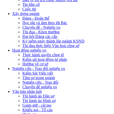
Tin bầu cử
Cuộc thi
Xây dựng ngành
Đảng - Đoàn thể
Học tập và làm theo lời Bác
Chuyên đề - Nghiệp vụ
Thi đua - Khen thưởng
Đại hội Đảng các cấp
Kỷ niệm ngày thành lập ngành KSND
Thi đua thực hiện Văn hoá công sở
Hoạt động nghiệp vụ
Thực hành quyền công tố
Kiểm sát hoạt động tư pháp
Hướng về cơ sở
Nghiên cứu - Trao đổi nghiệp vụ
Kiểm Sát Viên viết
Tâm sự trong ngành
Nghiên cứu - Trao đổi
Chuyên đề nghiệp vụ
Văn bản pháp luật
Thi hành án Dân sự
Thi hành án Hình sự
Giam giữ - cải tạo
Khiếu nại - Tố cáo