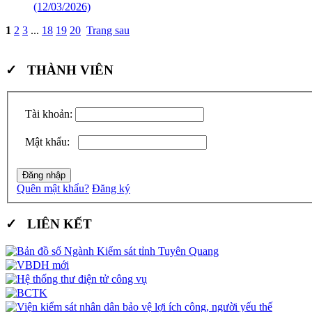
(12/03/2026)
1
2
3
...
18
19
20
Trang sau
✓ THÀNH VIÊN
Tài khoản:
Mật khẩu:
Quên mật khẩu?
Đăng ký
✓ LIÊN KẾT