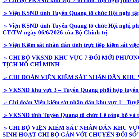
» Chi bộ VKSND khu vực 7 tổ chức Hội nghị phổ biế
» Viện KSND tỉnh Tuyên Quang tổ chức Hội nghị tậ
» Viện KSND tỉnh Tuyên Quang tổ chức Hội nghị phổ b
CT/TW ngày 06/6/2026 của Bộ Chính trị
» Viện Kiểm sát nhân dân tỉnh trực tiếp kiểm sát vi
» CHI BỘ VKSND KHU VỰC 7 ĐỔI MỚI PHƯƠN
TỊCH HỒ CHÍ MINH
» CHI ĐOÀN VIỆN KIỂM SÁT NHÂN DÂN KHU 
» VKSND khu vực 3 – Tuyên Quang phối hợp tuyên tr
» Chi đoàn Viện kiểm sát nhân dân khu vực 1 - Tuyê
» VKSND tỉnh Tuyên Quang tổ chức Lễ công bố và tr
» CHI BỘ VIỆN KIỂM SÁT NHÂN DÂN KHU VỰC
SINH HOẠT CHI BỘ GẮN VỚI CHUYỂN ĐỔI SỐ”