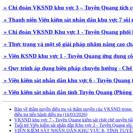
» Chi đoàn VKSND khu vực 3 – Tuyên Quang tích 
» Thanh niên Viện kiểm sát nhân dân khu vực 7 sôi 
» Chi đoàn VKSND Khu vực 1 - Tuyên Quang phối hợp
» Thực trạng và một số giải pháp nhằm nâng cao chất
» Viện KSND khu vực 1 - Tuyên Quang ứng dụng công 
» Quy trình áp dụng biện pháp chuyển hướng - Chế
» Viện kiểm sát nhân dân khu vực 6 - Tuyên Quang tổ
» Viện kiểm sát nhân dân tỉnh Tuyên Quang (Phòng 8
Bàn về thẩm quyền điều tra và thẩm quyền của VKSND trong thự
điều tra tiến hành điều tra
(16/03/2026)
VKSND khu vực 7 - Tuyên Quang kiểm sát chặt chẽ quyền bầu
Tuổi trẻ Viện kiểm sát nhân dân Khu vực 2 - Tuyên Quang sôi 
VIỆN KIỂM SÁT NHÂN DÂN KHU VỰC 8- TỈNH TUY