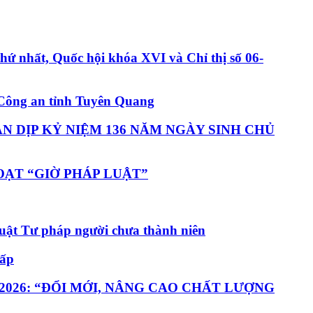
hứ nhất, Quốc hội khóa XVI và Chỉ thị số 06-
ự Công an tỉnh Tuyên Quang
N DỊP KỶ NIỆM 136 NĂM NGÀY SINH CHỦ
OẠT “GIỜ PHÁP LUẬT”
Luật Tư pháp người chưa thành niên
cấp
2026: “ĐỔI MỚI, NÂNG CAO CHẤT LƯỢNG