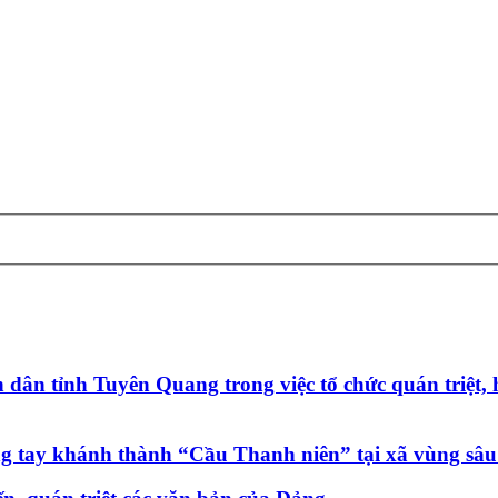
n tỉnh Tuyên Quang trong việc tổ chức quán triệt, h
tay khánh thành “Cầu Thanh niên” tại xã vùng sâu