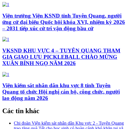
Viện trưởng Viện KSND tỉnh Tuyên Quang, người
ứng cử đại biểu Quốc hội khóa XVI, nhiệm kỳ 2026
– 2031 tiếp xúc cử tri vận động bầu cử
VKSND KHU VỰC 4 – TUYÊN QUANG THAM
GIA GIAO LƯU PICKLEBALL CHÀO MỪNG
XUÂN BÍNH NGỌ NĂM 2026
Viện kiểm sát nhân dân khu vực 8 tỉnh Tuyên
Quang tổ chức Hội nghị cán bộ, công chức, người
lao động năm 2026
Các tin khác
Chi đoàn Viện kiểm sát nhân dân Khu vực 2 - Tuyên Quang
trao tặng quà Tết cho học sinh có hoàn cảnh khó khăn tại xã