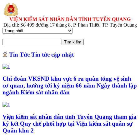
VIỆN KIỂM SÁT NHÂN DÂN TỈNH TUYÊN QUANG
Địa chỉ: Số 499 đường 17 tháng 8, P. Phan Thiết, TP. Tuyên Quang
Tin Tức
Tin tức cập nhật
Chi đoàn VKSND khu vực 6 ra quân tổng vệ sinh
cơ quan, hướng tới kỷ niệm 66 năm Ngày thành lập
ngành Kiểm sát nhân dân
Viện kiểm sát nhân dân tỉnh Tuyên Quang tham gia
ký kết Quy chế phối hợp tại Viện kiểm sát quân sự
Quân khu 2