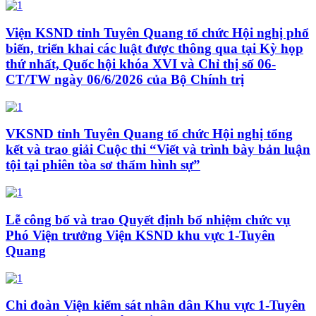
Viện KSND tỉnh Tuyên Quang tổ chức Hội nghị phổ
biến, triển khai các luật được thông qua tại Kỳ họp
thứ nhất, Quốc hội khóa XVI và Chỉ thị số 06-
CT/TW ngày 06/6/2026 của Bộ Chính trị
VKSND tỉnh Tuyên Quang tổ chức Hội nghị tổng
kết và trao giải Cuộc thi “Viết và trình bày bản luận
tội tại phiên tòa sơ thẩm hình sự”
Lễ công bố và trao Quyết định bổ nhiệm chức vụ
Phó Viện trưởng Viện KSND khu vực 1-Tuyên
Quang
Chi đoàn Viện kiểm sát nhân dân Khu vực 1-Tuyên