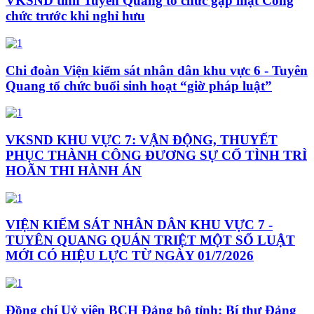
VKSND tỉnh Tuyên Quang tổ chức gặp mặt Công
chức trước khi nghỉ hưu
Chi đoàn Viện kiểm sát nhân dân khu vực 6 - Tuyên
Quang tổ chức buổi sinh hoạt “giờ pháp luật”
VKSND KHU VỰC 7: VẬN ĐỘNG, THUYẾT
PHỤC THÀNH CÔNG ĐƯƠNG SỰ CỐ TÌNH TRÌ
HOÃN THI HÀNH ÁN
VIỆN KIỂM SÁT NHÂN DÂN KHU VỰC 7 -
TUYÊN QUANG QUÁN TRIỆT MỘT SỐ LUẬT
MỚI CÓ HIỆU LỰC TỪ NGÀY 01/7/2026
Đồng chí Uỷ viên BCH Đảng bộ tỉnh; Bí thư Đảng