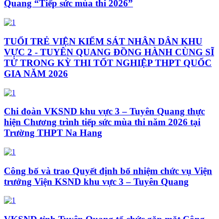
Quang “Tiếp sức mùa thi 2026”
TUỔI TRẺ VIỆN KIỂM SÁT NHÂN DÂN KHU
VỰC 2 - TUYÊN QUANG ĐỒNG HÀNH CÙNG SĨ
TỬ TRONG KỲ THI TỐT NGHIỆP THPT QUỐC
GIA NĂM 2026
Chi đoàn VKSND khu vực 3 – Tuyên Quang thực
hiện Chương trình tiếp sức mùa thi năm 2026 tại
Trường THPT Na Hang
Công bố và trao Quyết định bổ nhiệm chức vụ Viện
trưởng Viện KSND khu vực 3 – Tuyên Quang