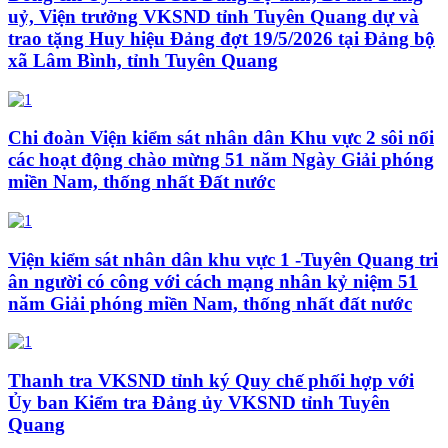
uỷ, Viện trưởng VKSND tỉnh Tuyên Quang dự và
trao tặng Huy hiệu Đảng đợt 19/5/2026 tại Đảng bộ
xã Lâm Bình, tỉnh Tuyên Quang
Chi đoàn Viện kiểm sát nhân dân Khu vực 2 sôi nổi
các hoạt động chào mừng 51 năm Ngày Giải phóng
miền Nam, thống nhất Đất nước
Viện kiểm sát nhân dân khu vực 1 -Tuyên Quang tri
ân người có công với cách mạng nhân kỷ niệm 51
năm Giải phóng miền Nam, thống nhất đất nước
Thanh tra VKSND tỉnh ký Quy chế phối hợp với
Ủy ban Kiểm tra Đảng ủy VKSND tỉnh Tuyên
Quang