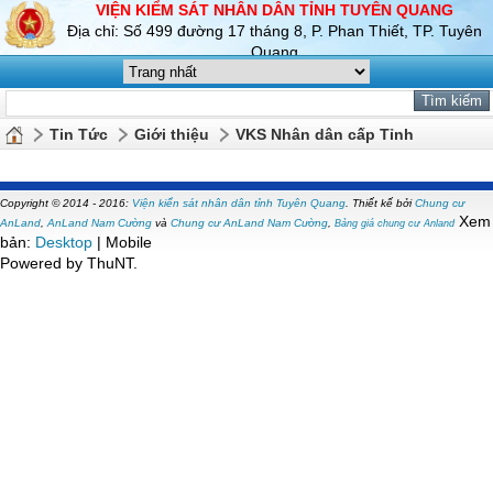
VIỆN KIỂM SÁT NHÂN DÂN TỈNH TUYÊN QUANG
Địa chỉ: Số 499 đường 17 tháng 8, P. Phan Thiết, TP. Tuyên
Quang
Tin Tức
Giới thiệu
VKS Nhân dân cấp Tỉnh
Copyright © 2014 - 2016:
Viện kiển sát nhân dân tỉnh Tuyên Quang
.
Thiết kế bởi
Chung cư
Xem
AnLand
,
AnLand Nam Cường
và
Chung cư AnLand Nam Cường
,
Bảng giá chung cư Anland
bản:
Desktop
| Mobile
Powered by ThuNT.