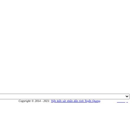
Copyright © 2014 - 2021:
Viện kiển sát nhân dân tỉnh Tuyên Quang
.
Thiết kế bởi
An Vượng