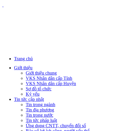
Trang chủ
Giới thiệu
Giới thiệu chung
VKS Nhân dân cấp Tỉnh
VKS Nhân dân cấp Huyện
Sơ đồ tổ chức
Kỷ yếu
Tin tức cập nhật
Tin trong ngành
Tin địa phương
Tin trong nước
Tin tức pháp luật
Ứng dụng CNTT, chuyển đổi số
Bảo vệ lợi ích công, người yếu thế