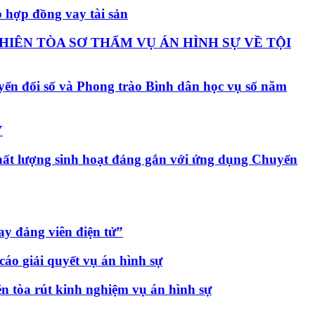
 hợp đồng vay tài sản
HIÊN TÒA SƠ THẨM VỤ ÁN HÌNH SỰ VỀ TỘI
ển đổi số và Phong trào Bình dân học vụ số năm
Y
chất lượng sinh hoạt đảng gắn với ứng dụng Chuyển
ay đảng viên điện tử”
áo giải quyết vụ án hình sự
ên tòa rút kinh nghiệm vụ án hình sự