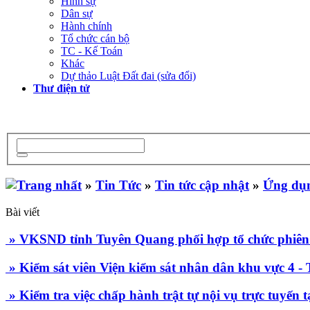
Hình sự
Dân sự
Hành chính
Tổ chức cán bộ
TC - Kế Toán
Khác
Dự thảo Luật Đất đai (sửa đổi)
Thư điện tử
»
Tin Tức
»
Tin tức cập nhật
»
Ứng dụn
Bài viết
» VKSND tỉnh Tuyên Quang phối hợp tổ chức phiên 
» Kiểm sát viên Viện kiểm sát nhân dân khu vực 4 - 
» Kiểm tra việc chấp hành trật tự nội vụ trực tuyến 