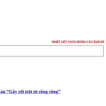
NHIỆT LIỆT CHÀO MỪNG CÁC BẠN ĐẾN VỚI
án “Gây rối trật tự công cộng”