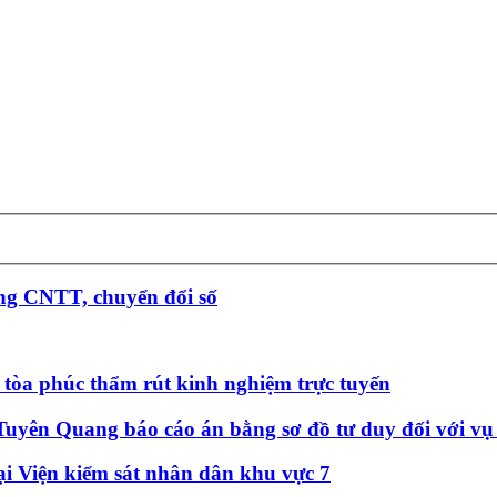
g CNTT, chuyển đổi số
tòa phúc thẩm rút kinh nghiệm trực tuyến
Tuyên Quang báo cáo án bằng sơ đồ tư duy đối với vụ 
tại Viện kiểm sát nhân dân khu vực 7