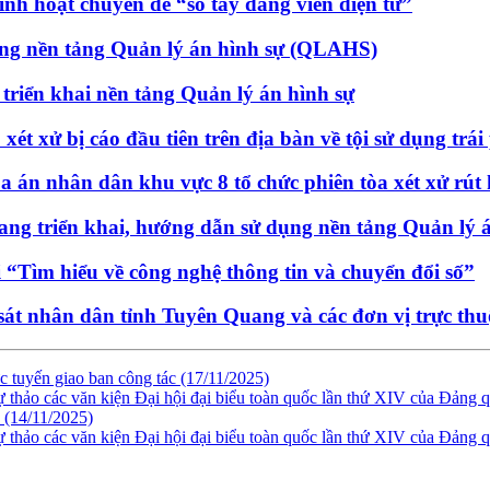
inh hoạt chuyên đề “sổ tay đảng viên điện tử”
ng nền tảng Quản lý án hình sự (QLAHS)
riển khai nền tảng Quản lý án hình sự
ét xử bị cáo đầu tiên trên địa bàn về tội sử dụng trá
 án nhân dân khu vực 8 tổ chức phiên tòa xét xử rút 
uang triển khai, hướng dẫn sử dụng nền tảng Quản lý
“Tìm hiểu về công nghệ thông tin và chuyển đổi số”
sát nhân dân tỉnh Tuyên Quang và các đơn vị trực thu
c tuyến giao ban công tác
(17/11/2025)
thảo các văn kiện Đại hội đại biểu toàn quốc lần thứ XIV của Đản
y
(14/11/2025)
thảo các văn kiện Đại hội đại biểu toàn quốc lần thứ XIV của Đản