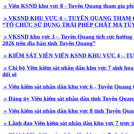
» Viện KSND khu vực 8 - Tuyên Quang tham gia phiên
» VKSND KHU VỰC 4 – TUYÊN QUANG THAM G
“TỔ CHỨC SỬ DỤNG TRÁI PHÉP CHẤT MA TÚ
» VKSND khu vực 3 – Tuyên Quang tích cực hưởng ứn
2026 trên địa bàn tỉnh Tuyên Quang”
» KIỂM SÁT VIÊN VIỆN KSND KHU VỰC 4 – 
» Chi bộ Viện kiểm sát nhân dân khu vực 7 sinh hoạ
đổi số
» Viện kiểm sát nhân dân khu vực 6 - Tuyên Quang t
» Đảng ủy Viện kiểm sát nhân dân tỉnh Tuyên Quang 
» Viện kiểm sát nhân dân khu vực 8 tỉnh Tuyên Quan
» Lãnh đạo Viện kiểm sát nhân dân khu vực 7 trực ti