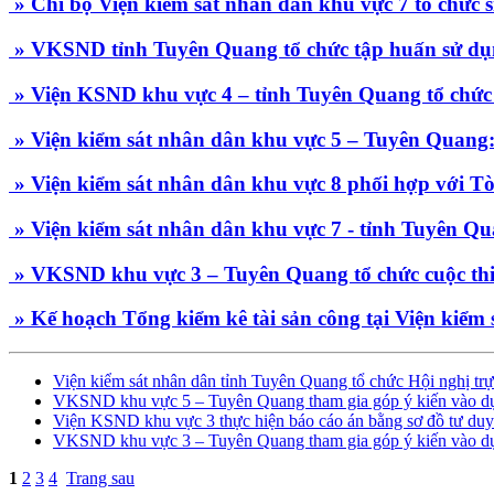
» Chi bộ Viện kiểm sát nhân dân khu vực 7 tổ chức s
» VKSND tỉnh Tuyên Quang tổ chức tập huấn sử dụ
» Viện KSND khu vực 4 – tỉnh Tuyên Quang tổ chức t
» Viện kiểm sát nhân dân khu vực 5 – Tuyên Quang: x
» Viện kiểm sát nhân dân khu vực 8 phối hợp với Tòa
» Viện kiểm sát nhân dân khu vực 7 - tỉnh Tuyên Q
» VKSND khu vực 3 – Tuyên Quang tổ chức cuộc thi 
» Kế hoạch Tổng kiểm kê tài sản công tại Viện kiểm 
Viện kiểm sát nhân dân tỉnh Tuyên Quang tổ chức Hội nghị trự
VKSND khu vực 5 – Tuyên Quang tham gia góp ý kiến vào dự 
Viện KSND khu vực 3 thực hiện báo cáo án bằng sơ đồ tư du
VKSND khu vực 3 – Tuyên Quang tham gia góp ý kiến vào dự 
1
2
3
4
Trang sau