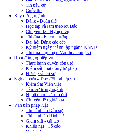
Tin bầu cử
Cuộc thi
Xây dựng ngành
Đảng - Đoàn thể
Học tập và làm theo lời Bác
Chuyên đề - Nghiệp vụ
Thi đua - Khen thưởng
Đại hội Đảng các cấp
Kỷ niệm ngày thành lập ngành KSND
Thi đua thực hiện Văn hoá công sở
Hoạt động nghiệp vụ
Thực hành quyền công tố
Kiểm sát hoạt động tư pháp
Hướng về cơ sở
Nghiên cứu - Trao đổi nghiệp vụ
Kiểm Sát Viên viết
Tâm sự trong ngành
Nghiên cứu - Trao đổi
Chuyên đề nghiệp vụ
Văn bản pháp luật
Thi hành án Dân sự
Thi hành án Hình sự
Giam giữ - cải tạo
Khiếu nại - Tố cáo