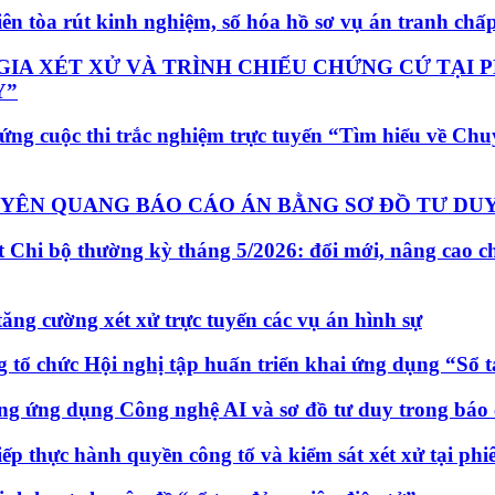
 tòa rút kinh nghiệm, số hóa hồ sơ vụ án tranh chấp
IA XÉT XỬ VÀ TRÌNH CHIẾU CHỨNG CỨ TẠI P
Y”
g cuộc thi trắc nghiệm trực tuyến “Tìm hiểu về Chuy
TUYÊN QUANG BÁO CÁO ÁN BẰNG SƠ ĐỒ TƯ DU
t Chi bộ thường kỳ tháng 5/2026: đổi mới, nâng cao 
ăng cường xét xử trực tuyến các vụ án hình sự
tổ chức Hội nghị tập huấn triển khai ứng dụng “Sổ t
g ứng dụng Công nghệ AI và sơ đồ tư duy trong báo c
ếp thực hành quyền công tố và kiểm sát xét xử tại phi