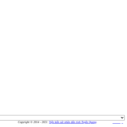
Copyright © 2014 - 2021:
Viện kiển sát nhân dân tỉnh Tuyên Quang
.
Thiết kế bởi
An Vượng