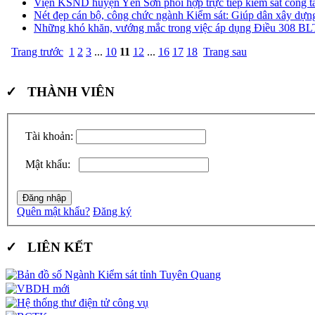
Viện KSND huyện Yên Sơn phối hợp trực tiếp kiểm sát công t
Nét đẹp cán bộ, công chức ngành Kiểm sát: Giúp dân xây dự
Những khó khăn, vướng mắc trong việc áp dụng Điều 308 
Trang trước
1
2
3
...
10
11
12
...
16
17
18
Trang sau
✓ THÀNH VIÊN
Tài khoản:
Mật khẩu:
Quên mật khẩu?
Đăng ký
✓ LIÊN KẾT