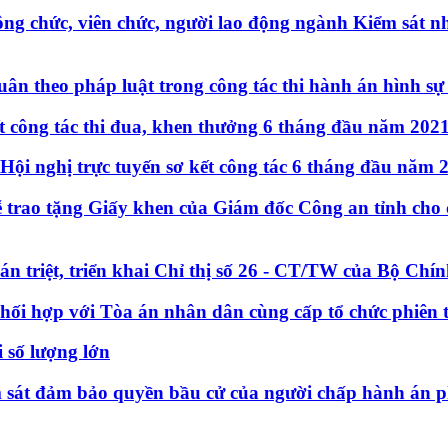
ông chức, viên chức, người lao động ngành Kiểm sát
ân theo pháp luật trong công tác thi hành án hình s
ết công tác thi đua, khen thưởng 6 tháng đầu năm 202
Hội nghị trực tuyến sơ kết công tác 6 tháng đầu năm 
rao tặng Giấy khen của Giám đốc Công an tỉnh cho cá
n triệt, triển khai Chỉ thị số 26 - CT/TW của Bộ Ch
ối hợp với Tòa án nhân dân cùng cấp tổ chức phiên t
 số lượng lớn
át đảm bảo quyền bầu cử của người chấp hành án phạ