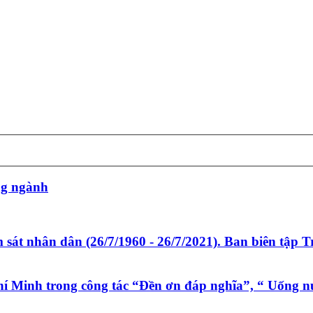
ng ngành
át nhân dân (26/7/1960 - 26/7/2021). Ban biên tập 
í Minh trong công tác “Đền ơn đáp nghĩa”, “ Uống 