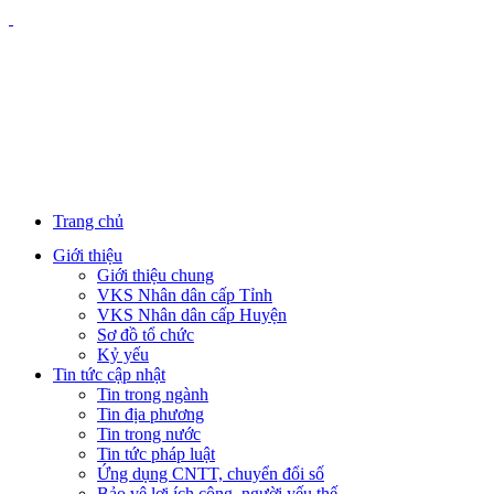
Trang chủ
Giới thiệu
Giới thiệu chung
VKS Nhân dân cấp Tỉnh
VKS Nhân dân cấp Huyện
Sơ đồ tổ chức
Kỷ yếu
Tin tức cập nhật
Tin trong ngành
Tin địa phương
Tin trong nước
Tin tức pháp luật
Ứng dụng CNTT, chuyển đổi số
Bảo vệ lợi ích công, người yếu thế