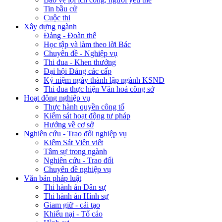
Tin bầu cử
Cuộc thi
Xây dựng ngành
Đảng - Đoàn thể
Học tập và làm theo lời Bác
Chuyên đề - Nghiệp vụ
Thi đua - Khen thưởng
Đại hội Đảng các cấp
Kỷ niệm ngày thành lập ngành KSND
Thi đua thực hiện Văn hoá công sở
Hoạt động nghiệp vụ
Thực hành quyền công tố
Kiểm sát hoạt động tư pháp
Hướng về cơ sở
Nghiên cứu - Trao đổi nghiệp vụ
Kiểm Sát Viên viết
Tâm sự trong ngành
Nghiên cứu - Trao đổi
Chuyên đề nghiệp vụ
Văn bản pháp luật
Thi hành án Dân sự
Thi hành án Hình sự
Giam giữ - cải tạo
Khiếu nại - Tố cáo