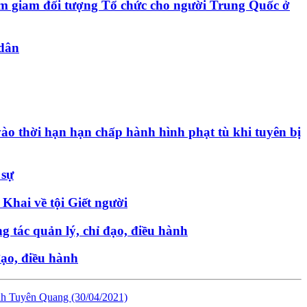
tạm giam đối tượng Tổ chức cho người Trung Quốc ở
 dân
ào thời hạn hạn chấp hành hình phạt tù khi tuyên bị
 sự
Khai về tội Giết người
g tác quản lý, chỉ đạo, điều hành
đạo, điều hành
tỉnh Tuyên Quang
(30/04/2021)