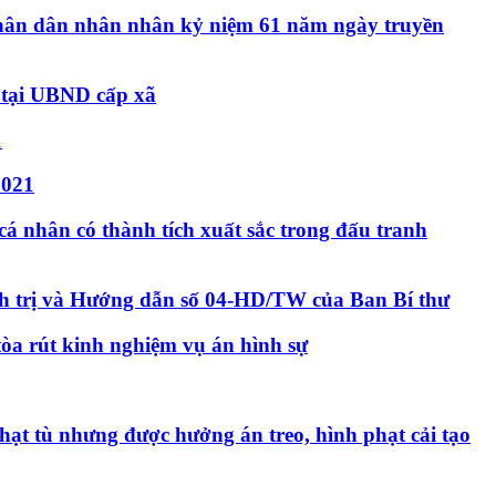
 nhân dân nhân nhân kỷ niệm 61 năm ngày truyền
ự tại UBND cấp xã
1
2021
 nhân có thành tích xuất sắc trong đấu tranh
ính trị và Hướng dẫn số 04-HD/TW của Ban Bí thư
òa rút kinh nghiệm vụ án hình sự
t tù nhưng được hưởng án treo, hình phạt cải tạo