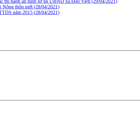
ác thi hành án hình sự tại UBND xã Đạo Viện
(29/04/2021)
ng Nông thôn mới
(28/04/2021)
BLTTDS năm 2015
(28/04/2021)