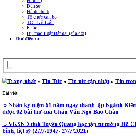
Hình sự
Dân sự
Hành chính
Tổ chức cán bộ
TC - Kế Toán
Khác
Dự thảo Luật Đất đai (sửa đổi)
Thư điện tử
»
Tin Tức
»
Tin tức cập nhật
»
Tin tro
Bài viết
» Nhân kỷ niệm 61 năm ngày thành lập Ngành Kiểm s
được 02 bài thơ của Cháu Văn Ngô Bảo Châu
» VKSND tỉnh Tuyên Quang học tập tư tưởng Hồ Ch
binh, liệt sỹ (27/7/1947- 27/7/2021)