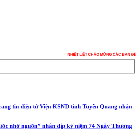
NHIỆT LIỆT CHÀO MỪNG CÁC BẠN ĐẾN VỚI
Trang tin điện tử Viện KSND tỉnh Tuyên Quang nhận
nước nhớ nguồn” nhân dịp kỷ niệm 74 Ngày Thương