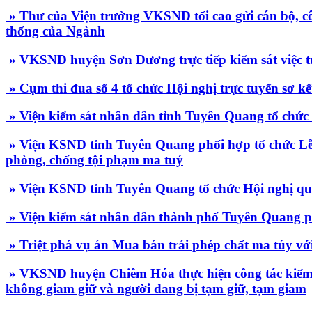
» Thư của Viện trưởng VKSND tối cao gửi cán bộ, c
thống của Ngành
» VKSND huyện Sơn Dương trực tiếp kiểm sát việc tu
» Cụm thi đua số 4 tổ chức Hội nghị trực tuyến sơ k
» Viện kiểm sát nhân dân tỉnh Tuyên Quang tổ chức 
» Viện KSND tỉnh Tuyên Quang phối hợp tổ chức Lễ t
phòng, chống tội phạm ma tuý
» Viện KSND tỉnh Tuyên Quang tổ chức Hội nghị quá
» Viện kiểm sát nhân dân thành phố Tuyên Quang ph
» Triệt phá vụ án Mua bán trái phép chất ma túy với
» VKSND huyện Chiêm Hóa thực hiện công tác kiểm s
không giam giữ và người đang bị tạm giữ, tạm giam