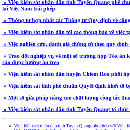
» Viện kiểm sát nhân dân tỉnh Tuyên Quang phê chuẩ
lại Việt Nam trái phép
» Thông tư hợp nhất các Thông tư Quy định về công
» Viện kiểm sát nhân dân tối cao thông báo về việc 
» Việc nghiên cứu, đánh giá chứng cứ theo quy định
» Trao đổi nghiệp vụ về một số trường hợp Tòa án kh
cáo được hưởng án treo
» Viện kiểm sát nhân dân huyện Chiêm Hóa phối hợp 
» Viện kiểm sát tỉnh phê chuẩn Quyết định khởi tố b
» Một số giải pháp nâng cao chất lượng công tác tha
» Viện kiểm sát nhân dân tỉnh Tuyên Quang tổ chức H
Viện kiểm sát nhân dân tỉnh Tuyên Quang phối hợp với Viện ki