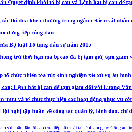
n Quyết định khởi tố bị can và Lệnh bắt bị can để 
 tác thi đua khen thưởng trong ngành Kiểm sát nhân
tạm dừng tiếp công dân
 của Bộ luật Tố tụng dân sự năm 2015
ông trừ thời hạn mà bị cáo đã bị tạm giữ, tạm giam v
tổ chức phiên tòa rút kinh nghiệm xét xử vụ án hình
ị can; Lệnh bắt bị can để tạm giam đối với Lương Văn 
m mưu và tổ chức thực hiện các hoạt động phục vụ côn
ội nghị tập huấn về công tác quản lý, lãnh đạo, chỉ 
ểm sát nhân dân tối cao trực tiếp kiểm sát tại Trại tạm giam Công an 