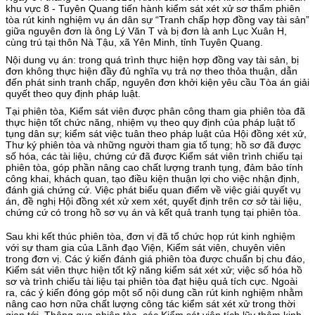
khu vực 8 - Tuyên Quang tiến hành kiểm sát xét xử sơ thẩm phiên
tòa rút kinh nghiệm vụ án dân sự “Tranh chấp hợp đồng vay tài sản”
giữa nguyên đơn là ông Lý Văn T và bị đơn là anh Lục Xuân H,
cùng trú tại thôn Nà Tậu, xã Yên Minh, tỉnh Tuyên Quang.
Nội dung vụ án: trong quá trình thực hiện hợp đồng vay tài sản, bị
đơn không thực hiện đầy đủ nghĩa vụ trả nợ theo thỏa thuận, dẫn
đến phát sinh tranh chấp, nguyên đơn khởi kiện yêu cầu Tòa án giải
quyết theo quy định pháp luật.
Tại phiên tòa, Kiểm sát viên được phân công tham gia phiên tòa đã
thực hiện tốt chức năng, nhiệm vụ theo quy định của pháp luật tố
tụng dân sự; kiểm sát việc tuân theo pháp luật của Hội đồng xét xử,
Thư ký phiên tòa và những người tham gia tố tụng; hồ sơ đã được
số hóa, các tài liệu, chứng cứ đã được Kiểm sát viên trình chiếu tại
phiên tòa, góp phần nâng cao chất lượng tranh tụng, đảm bảo tính
công khai, khách quan, tạo điều kiện thuận lợi cho việc nhận định,
đánh giá chứng cứ. Việc phát biểu quan điểm về việc giải quyết vụ
án, đề nghị Hội đồng xét xử xem xét, quyết định trên cơ sở tài liệu,
chứng cứ có trong hồ sơ vụ án và kết quả tranh tụng tại phiên tòa.
Sau khi kết thúc phiên tòa, đơn vị đã tổ chức họp rút kinh nghiệm
với sự tham gia của Lãnh đạo Viện, Kiểm sát viên, chuyên viên
trong đơn vị. Các ý kiến đánh giá phiên tòa được chuẩn bị chu đáo,
Kiểm sát viên thực hiện tốt kỹ năng kiểm sát xét xử; việc số hóa hồ
sơ và trình chiếu tài liệu tại phiên tòa đạt hiệu quả tích cực. Ngoài
ra, các ý kiến đóng góp một số nội dung cần rút kinh nghiệm nhằm
nâng cao hơn nữa chất lượng công tác kiểm sát xét xử trong thời
gian tới. Thông qua phiên tòa, các Kiểm sát viên tích lũy thêm kinh