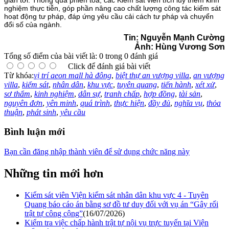
nghiệm thực tiễn, góp phần nâng cao chất lượng công tác kiểm sát
hoạt động tư pháp, đáp ứng yêu cầu cải cách tư pháp và chuyển
đổi số của ngành.
Tin: Nguyễn Mạnh Cường
Ảnh: Hùng Vương Sơn
Tổng số điểm của bài viết là: 0 trong 0 đánh giá
Click để đánh giá bài viết
Từ khóa:
vị trí aeon mall hà đông
,
biệt thự an vượng villa
,
an vượng
villa
,
kiểm sát
,
nhân dân
,
khu vực
,
tuyên quang
,
tiến hành
,
xét xử
,
sơ thẩm
,
kinh nghiệm
,
dân sự
,
tranh chấp
,
hợp đồng
,
tài sản
,
nguyên đơn
,
yên minh
,
quá trình
,
thực hiện
,
đầy đủ
,
nghĩa vụ
,
thỏa
thuận
,
phát sinh
,
yêu cầu
Bình luận mới
Bạn cần đăng nhập thành viên để sử dụng chức năng này
Những tin mới hơn
Kiểm sát viên Viện kiểm sát nhân dân khu vực 4 - Tuyên
Quang báo cáo án bằng sơ đồ tư duy đối với vụ án “Gây rối
trật tự công cộng”
(16/07/2026)
Kiểm tra việc chấp hành trật tự nội vụ trực tuyến tại Viện