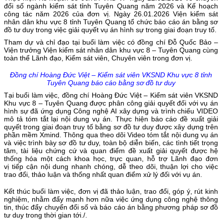
đổi số ngành kiểm sát tỉnh Tuyên Quang năm 2026 và Kế hoạch
công tác năm 2026 của đơn vị. Ngày 26.01.2026 Viện kiểm sát
nhân dân khu vực 8 tỉnh Tuyên Quang tổ chức báo cáo án bằng sơ
đồ tư duy trong việc giải quyết vụ án hình sự trong giai đoạn truy tố.
Tham dự và chỉ đạo tại buổi làm việc có đồng chí Đỗ Quốc Bảo –
Viện trưởng Viện kiểm sát nhân dân khu vực 8 – Tuyên Quang cùng
toàn thể Lãnh đạo, Kiểm sát viên, Chuyên viên trong đơn vị.
Đồng chí Hoàng Đức Việt – Kiểm sát viên VKSND Khu vực 8 tỉnh
Tuyên Quang báo cáo bằng sơ đồ tư duy
Tại buổi làm việc, đồng chí Hoàng Đức Việt – Kiểm sát viên VKSND
Khu vực 8 – Tuyên Quang được phân công giải quyết đối với vụ án
hình sự đã ứng dụng Công nghệ AI xây dựng và trình chiếu VIDEO
mô tả tóm tắt lại nội dung vụ án. Thực hiện báo cáo đề xuất giải
quyết trong giai đoạn truy tố bằng sơ đồ tư duy được xây dựng trên
phần mềm Xmind. Thông qua theo dõi Video tóm tắt nội dung vụ án
và việc trình bày sơ đồ tư duy, toàn bộ diễn biến, các tình tiết trọng
tâm, tài liệu chứng cứ và quan điểm đề xuất giải quyết được hệ
thống hóa một cách khoa học, trực quan, hỗ trợ Lãnh đạo đơn
vị tiếp cận nội dung nhanh chóng, dễ theo dõi, thuận lợi cho việc
trao đổi, thảo luận và thống nhất quan điểm xử lý đối với vụ án.
Kết thúc buổi làm việc, đơn vị đã thảo luận, trao đổi, góp ý, rút kinh
nghiệm, nhằm đẩy mạnh hơn nữa việc ứng dụng công nghệ thông
tin, thúc đẩy chuyển đổi số và báo cáo án bằng phương pháp sơ đồ
tư duy trong thời gian tới./.