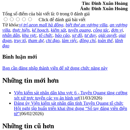
Tin: Đinh Xuân Hoàng
Ảnh: Đinh Xuân Hoàng
Tổng số điểm của bài viết là: 0 trong 0 đánh giá
Click để đánh giá bài viết
Từ khóa:
vị trí aeon mall hà đông
,
biệt thự an vượng villa
,
an vượng
villa
,
thực hiện
,
kế hoạch
,
kiểm sát
,
tuyên quang
,
công tác
,
đơn vị
,
nhân dân
,
khu vực
,
tổ chức
,
báo cáo
,
sơ đồ
,
tư duy
,
giải quyết
,
giai
đoạn
,
truy tố
,
tham dự
,
chỉ đạo
,
làm việc
,
đồng chí
,
toàn thể
,
lãnh
đạo
Bình luận mới
Bạn cần đăng nhập thành viên để sử dụng chức năng này
Những tin mới hơn
Viện kiểm sát nhân dân khu vực 6 - Tuyên Quang tăng cường
xét xử trực tuyến các vụ án hình sự
(11/03/2026)
Đảng ủy Viện kiểm sát nhân dân tỉnh Tuyên Quang tổ chức
Hội nghị tập huấn triển khai ứng dụng “Sổ tay đảng viên điện
tử”
(06/02/2026)
Những tin cũ hơn