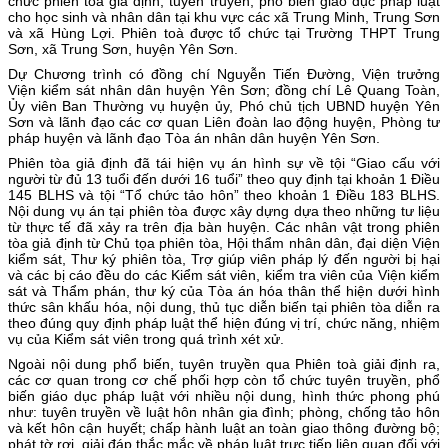
chức phiên tòa giả định, tuyên truyền, phổ biến giáo dục pháp luật
cho học sinh và nhân dân tại khu vực các xã Trung Minh, Trung Sơn
và xã Hùng Lợi. Phiên toà được tổ chức tại Trường THPT Trung
Sơn, xã Trung Sơn, huyện Yên Sơn.
Dự Chương trình có đồng chí Nguyễn Tiến Đường, Viện trưởng
Viện kiểm sát nhân dân huyện Yên Sơn; đồng chí Lê Quang Toàn,
Ủy viên Ban Thường vụ huyện ủy, Phó chủ tịch UBND huyện Yên
Sơn và lãnh đạo các cơ quan Liên đoàn lao động huyện, Phòng tư
pháp huyện và lãnh đạo Tòa án nhân dân huyện Yên Sơn.
Phiên tòa giả định đã tái hiện vụ án hình sự về tội “Giao cấu với
người từ đủ 13 tuổi đến dưới 16 tuổi” theo quy định tại khoản 1 Điều
145 BLHS và tội “Tổ chức tảo hôn” theo khoản 1 Điều 183 BLHS.
Nội dung vụ án tại phiên tòa được xây dựng dựa theo những tư liệu
từ thực tế đã xảy ra trên địa bàn huyện. Các nhân vật trong phiên
tòa giả định từ Chủ tọa phiên tòa, Hội thẩm nhân dân, đại diện Viện
kiểm sát, Thư ký phiên tòa, Trợ giúp viên pháp lý đến người bị hại
và các bị cáo đều do các Kiểm sát viên, kiểm tra viên của Viện kiểm
sát và Thẩm phán, thư ký của Tòa án hóa thân thể hiện dưới hình
thức sân khấu hóa, nội dung, thủ tục diễn biến tại phiên tòa diễn ra
theo đúng quy định pháp luật thể hiện đúng vị trí, chức năng, nhiệm
vụ của Kiểm sát viên trong quá trình xét xử.
Ngoài nội dung phổ biến, tuyên truyền qua Phiên toà giải định ra,
các cơ quan trong cơ chế phối hợp còn tổ chức tuyên truyền, phổ
biến giáo dục pháp luật với nhiều nội dung, hình thức phong phú
như: tuyên truyền về luật hôn nhân gia đình; phòng, chống tảo hôn
và kết hôn cận huyết; chấp hành luật an toàn giao thông đường bộ;
phát tờ rơi, giải đáp thắc mắc về pháp luật trực tiếp liên quan đối với