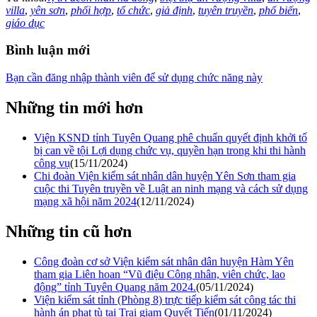
villa
,
yên sơn
,
phối hợp
,
tổ chức
,
giả định
,
tuyên truyền
,
phổ biến
,
giáo dục
Bình luận mới
Bạn cần đăng nhập thành viên để sử dụng chức năng này
Những tin mới hơn
Viện KSND tỉnh Tuyên Quang phê chuẩn quyết định khởi tố
bị can về tội Lợi dụng chức vụ, quyền hạn trong khi thi hành
công vụ
(15/11/2024)
Chi đoàn Viện kiểm sát nhân dân huyện Yên Sơn tham gia
cuộc thi Tuyên truyền về Luật an ninh mạng và cách sử dụng
mạng xã hội năm 2024
(12/11/2024)
Những tin cũ hơn
Công đoàn cơ sở Viện kiểm sát nhân dân huyện Hàm Yên
tham gia Liên hoan “Vũ điệu Công nhân, viên chức, lao
động” tỉnh Tuyên Quang năm 2024.
(05/11/2024)
Viện kiểm sát tỉnh (Phòng 8) trực tiếp kiểm sát công tác thi
hành án phạt tù tại Trại giam Quyết Tiến
(01/11/2024)