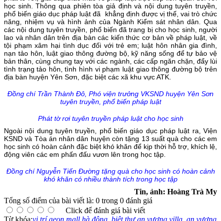
học sinh. Thông qua phiên tòa giả định và nội dung tuyên truyền,
phổ biến giáo dục pháp luật đã khẳng định được vị thế, vai trò chức
năng, nhiệm vụ và hình ảnh của Ngành Kiểm sát nhân dân. Qua
các nội dung tuyên truyền, phổ biến đã trang bị cho học sinh, người
lao và nhân dân trên địa bàn các kiến thức cơ bản về pháp luật, về
tội phạm xâm hại tình dục đối với trẻ em; luật hôn nhân gia đình,
nạn tảo hôn, luật giao thông đường bộ, kỹ năng sống để tự bảo vệ
bản thân, cùng chung tay với các ngành, các cấp ngăn chặn, đẩy lùi
tình trạng tảo hôn, tình hình vi phạm luật giao thông đường bộ trên
địa bàn huyện Yên Sơn, đặc biệt các xã khu vực ATK.
Đồng chí Trần Thành Đô, Phó viện trưởng VKSND huyện Yên Sơn
tuyên truyền, phổ biến pháp luật
Phát tờ rơi tuyên truyền pháp luật cho học sinh
Ngoài nội dung tuyên truyền, phổ biến giáo dục pháp luật ra, Viện
KSND và Tòa án nhân dân huyện còn tặng 13 suất quà cho các em
học sinh có hoàn cảnh đặc biệt khó khăn để kịp thời hỗ trợ, khích lệ,
động viên các em phấn đấu vươn lên trong học tập.
Đồng chí Nguyễn Tiến Đường tặng quà cho học sinh có hoàn cảnh
khó khăn có nhiều thành tích trong học tập
Tin, ảnh: Hoàng Trà My
Tổng số điểm của bài viết là: 0 trong 0 đánh giá
Click để đánh giá bài viết
Từ khóa:
vị trí aeon mall hà đông
,
biệt thự an vượng villa
,
an vượng