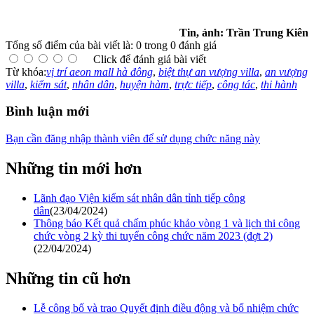
Tin, ảnh: Trần Trung Kiên
Tổng số điểm của bài viết là: 0 trong 0 đánh giá
Click để đánh giá bài viết
Từ khóa:
vị trí aeon mall hà đông
,
biệt thự an vượng villa
,
an vượng
villa
,
kiểm sát
,
nhân dân
,
huyện hàm
,
trực tiếp
,
công tác
,
thi hành
Bình luận mới
Bạn cần đăng nhập thành viên để sử dụng chức năng này
Những tin mới hơn
Lãnh đạo Viện kiểm sát nhân dân tỉnh tiếp công
dân
(23/04/2024)
Thông báo Kết quả chấm phúc khảo vòng 1 và lịch thi công
chức vòng 2 kỳ thi tuyển công chức năm 2023 (đợt 2)
(22/04/2024)
Những tin cũ hơn
Lễ công bố và trao Quyết định điều động và bổ nhiệm chức