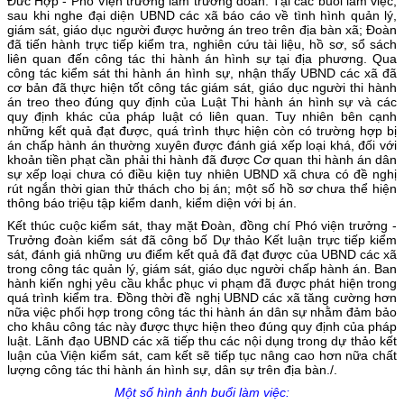
Đức Hợp - Phó Viện trưởng làm trưởng đoàn. Tại các buổi làm việc,
sau khi nghe đại diện UBND các xã báo cáo về tình hình quản lý,
giám sát, giáo dục người được hưởng án treo trên địa bàn xã; Đoàn
đã tiến hành trực tiếp kiểm tra, nghiên cứu tài liệu, hồ sơ, sổ sách
liên quan đến công tác thi hành án hình sự tại địa phương. Qua
công tác kiểm sát thi hành án hình sự, nhận thấy UBND các xã đã
cơ bản đã thực hiện tốt công tác giám sát, giáo dục người thi hành
án treo theo đúng quy định của Luật Thi hành án hình sự và các
quy định khác của pháp luật có liên quan. Tuy nhiên bên cạnh
những kết quả đạt được, quá trình thực hiện còn có trường hợp bị
án chấp hành án thường xuyên được đánh giá xếp loại khá, đối với
khoản tiền phạt cần phải thi hành đã được Cơ quan thi hành án dân
sự xếp loại chưa có điều kiện tuy nhiên UBND xã chưa có đề nghị
rút ngắn thời gian thử thách cho bị án; một số hồ sơ chưa thể hiện
thông báo triệu tập kiểm danh, kiểm diện với bị án.
Kết thúc cuộc kiểm sát, thay mặt Đoàn, đồng chí Phó viện trưởng -
Trưởng đoàn kiểm sát đã công bố Dự thảo Kết luận trực tiếp kiểm
sát, đánh giá những ưu điểm kết quả đã đạt được của UBND các xã
trong công tác quản lý, giám sát, giáo dục người chấp hành án. Ban
hành kiến nghị yêu cầu khắc phục vi phạm đã được phát hiện trong
quá trình kiểm tra. Đồng thời đề nghị UBND các xã tăng cường hơn
nữa việc phối hợp trong công tác thi hành án dân sự nhằm đảm bảo
cho khâu công tác này được thực hiện theo đúng quy định của pháp
luật. Lãnh đạo UBND các xã tiếp thu các nội dụng trong dự thảo kết
luận của Viện kiểm sát, cam kết sẽ tiếp tục nâng cao hơn nữa chất
lượng công tác thi hành án hình sự, dân sự trên địa bàn./.
Một số hình ảnh buổi làm việc: