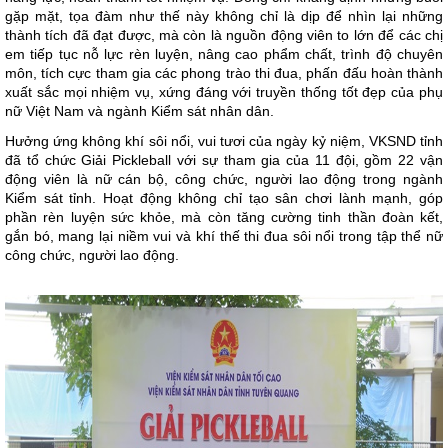
gặp mặt, tọa đàm như thế này không chỉ là dịp để nhìn lại những
thành tích đã đạt được, mà còn là nguồn động viên to lớn để các chị
em tiếp tục nỗ lực rèn luyện, nâng cao phẩm chất, trình độ chuyên
môn, tích cực tham gia các phong trào thi đua, phấn đấu hoàn thành
xuất sắc mọi nhiệm vụ, xứng đáng với truyền thống tốt đẹp của phụ
nữ Việt Nam và ngành Kiểm sát nhân dân.
Hưởng ứng không khí sôi nổi, vui tươi của ngày kỷ niệm, VKSND tỉnh
đã tổ chức Giải Pickleball với sự tham gia của 11 đội, gồm 22 vận
động viên là nữ cán bộ, công chức, người lao động trong ngành
Kiểm sát tỉnh. Hoạt động không chỉ tạo sân chơi lành mạnh, góp
phần rèn luyện sức khỏe, mà còn tăng cường tinh thần đoàn kết,
gắn bó, mang lại niềm vui và khí thế thi đua sôi nổi trong tập thể nữ
công chức, người lao động.