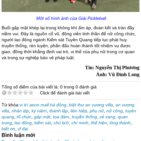
Môt số hình ảnh của Giải Pickleball
Buổi gặp mặt khép lại trong không khí ấm áp, đoàn kết và tràn đầy
niềm vui. Đây là nguồn cổ vũ, động viên tinh thần để nữ công chức,
người lao động ngành Kiểm sát Tuyên Quang tiếp tục phát huy
truyền thống, rèn luyện, phấn đấu hoàn thành tốt nhiệm vụ được
giao, đồng thời khẳng định vai trò, vị thế của phụ nữ trong cơ quan
và trong sự nghiệp bảo vệ pháp luật.
Tin: Nguyễn Thị Phương
Ảnh: Vũ Đình Long
Tổng số điểm của bài viết là: 0 trong 0 đánh giá
Click để đánh giá bài viết
Từ khóa:
vị trí aeon mall hà đông
,
biệt thự an vượng villa
,
an vượng
villa
,
nhân dịp
,
kỷ niệm
,
thành lập
,
liên hiệp
,
phụ nữ
,
nữ công
,
tuyên
quang
,
tổ chức
,
gặp mặt
,
tọa đàm
,
truyền thống
,
vẻ vang
,
quan
trọng
,
lao động
,
kiểm sát
,
chủ tịch
,
chí minh
,
thể hiện
,
lòng thành
,
biết ơn
,
vĩ đại
Bình luận mới