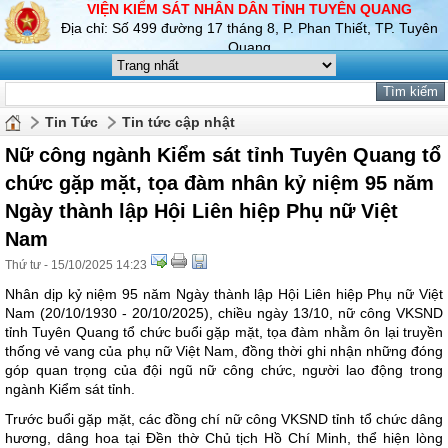
VIỆN KIỂM SÁT NHÂN DÂN TỈNH TUYÊN QUANG
Địa chỉ: Số 499 đường 17 tháng 8, P. Phan Thiết, TP. Tuyên
Quang
Tin Tức
Tin tức cập nhật
Nữ công ngành Kiểm sát tỉnh Tuyên Quang tổ
chức gặp mặt, tọa đàm nhân kỷ niệm 95 năm
Ngày thành lập Hội Liên hiệp Phụ nữ Việt
Nam
Thứ tư - 15/10/2025 14:23
Nhân dịp kỷ niệm 95 năm Ngày thành lập Hội Liên hiệp Phụ nữ Việt
Nam (20/10/1930 - 20/10/2025), chiều ngày 13/10, nữ công VKSND
tỉnh Tuyên Quang tổ chức buổi gặp mặt, tọa đàm nhằm ôn lại truyền
thống vẻ vang của phụ nữ Việt Nam, đồng thời ghi nhận những đóng
góp quan trọng của đội ngũ nữ công chức, người lao động trong
ngành Kiểm sát tỉnh.
Trước buổi gặp mặt, các đồng chí nữ công VKSND tỉnh tổ chức dâng
hương, dâng hoa tại Đền thờ Chủ tịch Hồ Chí Minh, thể hiện lòng