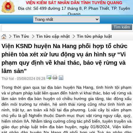
VIỆN KIỂM SÁT NHÂN DÂN TỈNH TUYÊN QUANG
Địa chỉ: Số 499 đường 17 tháng 8, P. Phan Thiết, TP. Tuyên
Quang
Tin Tức
Tin tức cập nhật
Tin tức pháp luật
Viện KSND huyện Na Hang phối hợp tổ chức
phiên tòa xét xử lưu động vụ án hình sự “Vi
phạm quy định về khai thác, bảo vệ rừng và
lâm sản”
Thứ hai - 05/08/2024 09:28
Trong thời gian qua tại địa bàn huyện Na Hang, tình hình tội phạm
và vi phạm pháp luật liên quan đến hành vi khai thác, bảo vệ rừng và
lâm sản trên địa bàn huyện có chiều hướng gia tăng, tác động xấu
đến môi trường tự nhiên, hệ sinh thái rừng cũng như tình hình an
ninh, trật tự, an toàn xã hội tại địa phương. Loài cây bị xâm phạm
chủ yếu là gỗ Nghiến thuộc Danh mục thực vật rừng nguy cấp, quý,
hiếm nhóm IIA. Nhằm tăng cường công tác phổ biến, tuyên truyền và
giáo dục pháp luật trên địa bàn huyện, ngày 01/8/2024, Viện kiểm
sát nhân dân huyện Na Hang đã phối hợp với Toà án nhân dân