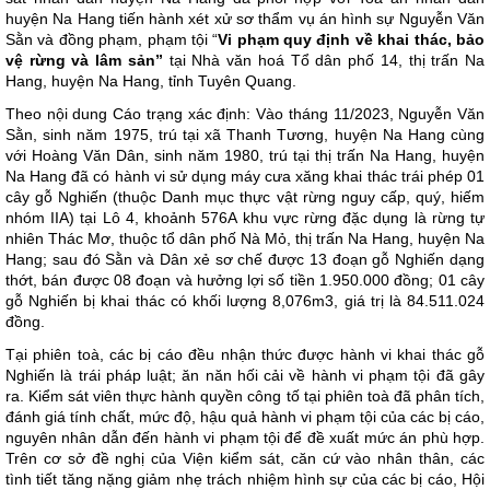
huyện Na Hang tiến hành xét xử sơ thẩm vụ án hình sự Nguyễn Văn
Sằn và đồng phạm, phạm tội “
Vi phạm quy định về khai thác, bảo
vệ rừng và lâm sản”
tại Nhà văn hoá Tổ dân phố 14, thị trấn Na
Hang, huyện Na Hang, tỉnh Tuyên Quang.
Theo nội dung Cáo trạng xác định: Vào tháng 11/2023, Nguyễn Văn
Sằn, sinh năm 1975, trú tại xã Thanh Tương, huyện Na Hang cùng
với Hoàng Văn Dân, sinh năm 1980, trú tại thị trấn Na Hang, huyện
Na Hang đã có hành vi sử dụng máy cưa xăng khai thác trái phép 01
cây gỗ Nghiến (thuộc Danh mục thực vật rừng nguy cấp, quý, hiếm
nhóm IIA) tại Lô 4, khoảnh 576A khu vực rừng đặc dụng là rừng tự
nhiên Thác Mơ, thuộc tổ dân phố Nà Mỏ, thị trấn Na Hang, huyện Na
Hang; sau đó Sằn và Dân xẻ sơ chế được 13 đoạn gỗ Nghiến dạng
thớt, bán được 08 đoạn và hưởng lợi số tiền 1.950.000 đồng; 01 cây
gỗ Nghiến bị khai thác có khối lượng 8,076m
3
, giá trị là 84.511.024
đồng.
Tại phiên toà, các bị cáo đều nhận thức được hành vi khai thác gỗ
Nghiến là trái pháp luật; ăn năn hối cải về hành vi phạm tội đã gây
ra. Kiểm sát viên thực hành quyền công tố tại phiên toà đã phân tích,
đánh giá tính chất, mức độ, hậu quả hành vi phạm tội của các bị cáo,
nguyên nhân dẫn đến hành vi phạm tội để đề xuất mức án phù hợp.
Trên cơ sở đề nghị của Viện kiểm sát, căn cứ vào nhân thân, các
tình tiết tăng nặng giảm nhẹ trách nhiệm hình sự của các bị cáo, Hội