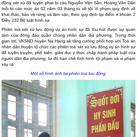
đồng xét xử đã tuyên phạt bị cáo Nguyễn Văn Sằn, Hoàng Văn Dân
mỗi bị cáo mức án 02 năm 03 tháng tù về tội Vi phạm quy định về
khai thác, bảo vệ rừng và lâm sản, theo quy định tại điểm e khoản 2
Điều 232 Bộ luật hình sự.
Phiên toà xét xử lưu động vụ án hình sự đã thu hút được sự quan
tâm của đông đảo quần chúng nhân dân địa phương. Trong thời
gian tới, VKSND huyện Na Hang sẽ tăng cường phối hợp với Toà án
nhân dân huyện tổ chức các phiên toà xét xử lưu động vụ án hình sự
để tuyên truyền, phổ biến, giáo dục ý thức chấp hành pháp luật của
người dân địa phương, từ đó hạn chế tình hình tội phạm và vi phạm
xảy ra.
Một số hình ảnh tại phiên toà lưu động.