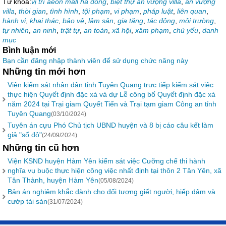
Từ khóa:
vị trí aeon mall hà đông
,
biệt thự an vượng villa
,
an vượng
villa
,
thời gian
,
tình hình
,
tội phạm
,
vi phạm
,
pháp luật
,
liên quan
,
hành vi
,
khai thác
,
bảo vệ
,
lâm sản
,
gia tăng
,
tác động
,
môi trường
,
tự nhiên
,
an ninh
,
trật tự
,
an toàn
,
xã hội
,
xâm phạm
,
chủ yếu
,
danh
mục
Bình luận mới
Bạn cần đăng nhập thành viên để sử dụng chức năng này
Những tin mới hơn
Viện kiểm sát nhân dân tỉnh Tuyên Quang trực tiếp kiểm sát việc
thực hiện Quyết định đặc xá và dự Lễ công bố Quyết định đặc xá
năm 2024 tại Trại giam Quyết Tiến và Trại tạm giam Công an tỉnh
Tuyên Quang
(03/10/2024)
Tuyên án cựu Phó Chủ tịch UBND huyện và 8 bị cáo câu kết làm
giả "sổ đỏ"
(24/09/2024)
Những tin cũ hơn
Viện KSND huyện Hàm Yên kiểm sát việc Cưỡng chế thi hành
nghĩa vụ buộc thực hiện công việc nhất định tại thôn 2 Tân Yên, xã
Tân Thành, huyện Hàm Yên
(05/08/2024)
Bản án nghiêm khắc dành cho đối tượng giết người, hiếp dâm và
cướp tài sản
(31/07/2024)