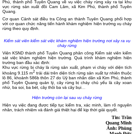
Phú, thành phố Tuyên Quang về vụ việc cháy rừng xảy ra tại khu
vực rừng sản xuất đồi Cam Lâm, xã Kim Phú, thành phố Tuyên
Quang.
Cơ quan Cảnh sát điều tra Công an thành Tuyên Quang phối hợp
với cơ quan chức năng tiến hành khám nghiệm hiện trường vụ cháy
rừng theo quy định.
Kiểm sát viên kiểm sát việc khám nghiệm hiện trường nơi xảy ra vụ
cháy rừng
Viện KSND thành phố Tuyên Quang phân công Kiểm sát viên kiểm
sát việc khám nghiệm hiện trường. Quá trình khám nghiệm hiện
trường ban đầu xác định:
Khu vực rừng bị cháy là rừng sản xuất, phạm vi cháy với diện tích
2
khoảng 9.115 m
trải dài trên diện tích rừng sản xuất tự nhiên thuộc
lô 86, khoảnh 586b thôn 27 do Uỷ ban nhân dân xã Kim Phú, thành
phố Tuyên Quang quản lý, cây rừng bị cháy chủ yếu là cây xoan
nhừ, ba soi, ba bét, cây thôi ba và cây bụi…
Hiện trường còn lại sau vụ cháy rừng
Hiện vụ việc đang được tiếp tục kiểm tra, xác minh, làm rõ nguyên
nhân, trách nhiệm và đánh giá thiệt hại để kịp thời giải quyết.
Tin: Trần
Quang Minh
Ảnh: Phùng
Mạnh Đức