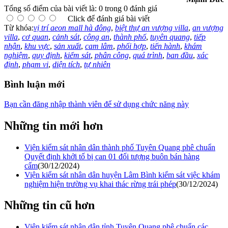
Tổng số điểm của bài viết là: 0 trong 0 đánh giá
Click để đánh giá bài viết
Từ khóa:
vị trí aeon mall hà đông
,
biệt thự an vượng villa
,
an vượng
villa
,
cơ quan
,
cảnh sát
,
công an
,
thành phố
,
tuyên quang
,
tiếp
nhận
,
khu vực
,
sản xuất
,
cam lâm
,
phối hợp
,
tiến hành
,
khám
nghiệm
,
quy định
,
kiểm sát
,
phân công
,
quá trình
,
ban đầu
,
xác
định
,
phạm vi
,
diện tích
,
tự nhiên
Bình luận mới
Bạn cần đăng nhập thành viên để sử dụng chức năng này
Những tin mới hơn
Viện kiểm sát nhân dân thành phố Tuyên Quang phê chuẩn
Quyết định khởi tố bị can 01 đối tượng buôn bán hàng
cấm
(30/12/2024)
Viện kiểm sát nhân dân huyện Lâm Bình kiểm sát việc khám
nghiệm hiện trường vụ khai thác rừng trái phép
(30/12/2024)
Những tin cũ hơn
Viện kiểm sát nhân dân tỉnh Tuyên Quang phê chuẩn các