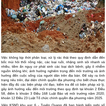
Việc không kịp thời phân loại, xử lý rác thải theo quy định dẫn đến
bốc mùi hôi thối nồng nặc, các loại ruồi, nhặng sinh sôi nhanh và
nhiều, tiềm ẩn nguy cơ phát sinh các loại dịch bệnh; gây ô nhiễm
nguồn không khí; ảnh hưởng nghiêm trọng đến môi trường và ảnh
hưởng đến cuộc sống của người dân trên địa bàn. Để xảy ra tình
trạng nêu trên, đại diện chính quyền địa phương cho biết chưa thực
hiện đầy đủ các biện pháp chỉ đạo, kiểm tra để có biện pháp xử lý,
gây ảnh hưởng xấu đến môi trường theo quy định tại khoản 2 Điều
58, điểm b khoản 3 Điều 168 Luật Bảo vệ môi trường năm 2020;
khoản 12 Điều 23 Luật Tổ chức chính quyền địa phương năm 2025.
Viện KSND khu vực 6 - Tuyên Quang đã ban hành kiến nghị số