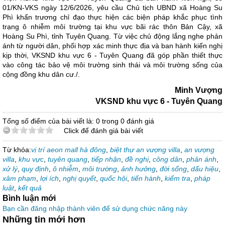
01/KN-VKS ngày 12/6/2026, yêu cầu Chủ tịch UBND xã Hoàng Su
Phì khẩn trương chỉ đạo thực hiện các biện pháp khắc phục tình
trạng ô nhiễm môi trường tại khu vực bãi rác thôn Bản Cậy, xã
Hoàng Su Phì, tỉnh Tuyên Quang. Từ việc chủ động lắng nghe phản
ánh từ người dân, phối hợp xác minh thực địa và ban hành kiến nghị
kịp thời, VKSND khu vực 6 - Tuyên Quang đã góp phần thiết thực
vào công tác bảo vệ môi trường sinh thái và môi trường sống của
cộng đồng khu dân cư./.
Minh Vượng
VKSND khu vực 6 - Tuyên Quang
Tổng số điểm của bài viết là: 0 trong 0 đánh giá
Click để đánh giá bài viết
Từ khóa:
vị trí aeon mall hà đông
,
biệt thự an vượng villa
,
an vượng
villa
,
khu vực
,
tuyên quang
,
tiếp nhận
,
đề nghị
,
công dân
,
phản ánh
,
xử lý
,
quy định
,
ô nhiễm
,
môi trường
,
ảnh hưởng
,
đời sống
,
dấu hiệu
,
xâm phạm
,
lợi ích
,
nghị quyết
,
quốc hội
,
tiến hành
,
kiểm tra
,
pháp
luật
,
kết quả
Bình luận mới
Bạn cần đăng nhập thành viên để sử dụng chức năng này
Những tin mới hơn