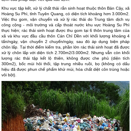
Khu vực tập kết, xử lý chất thải rắn sinh hoạt thuộc thôn Bản Cậy, xã
Hoàng Su Phì, tỉnh Tuyên Quang, có diện tích khoảng hơn 3.000m
2
.
Việc thu gom, vận chuyển và xử lý rác thải do Trung tâm dịch vụ
công cộng - môi trường và cấp thoát nước khu vực Hoàng Su Phì
thực hiện; rác thải sinh hoạt được thu gom tại 6 thôn trung tâm của
xã và khu vực đầu cầu thôn Cán Chỉ Dền với khối lượng khoảng 4
tấn/ngày, vận chuyển 2 chuyến/ngày, sau đó áp dụng biện pháp
chôn lấp. Tại thời điểm kiểm tra, phần lớn rác thải sinh hoạt đã được
xử lý chôn lấp với diện tích 2.700m
2
/3.000m
2
. Nhưng vẫn còn khối
lượng rác thải tập kết lộ thiên, không được che phủ (diện tích
300m
2
), bốc mùi hôi thối, tập trung nhiều ruồi, bọ (không có dấu
hiệu đã được phun chế phẩm khử mùi, hóa chất diệt côn trùng hoặc
vôi bột).