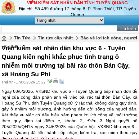
VIỆN KIỂM SÁT NHÂN DÂN TỈNH TUYÊN QUANG
Địa chỉ: Số 499 đường 17 tháng 8, P. Phan Thiết, TP. Tuyên
Quang
Tin Tức
Tin tức cập nhật
Bảo vệ lợi ích công, người
yếu thế
Viện kiểm sát nhân dân khu vực 6 - Tuyên
Quang kiến nghị khắc phục tình trạng ô
nhiễm môi trường tại bãi rác thôn Bản Cậy,
xã Hoàng Su Phì
Thứ tư - 17/06/2026 15:22
Ngày 08/6/2026, VKSND khu vực 6 - Tuyên Quang tiếp nhận đơn đề
nghị của công dân phản ánh về việc bãi rác tại thôn Bản Cậy, xã
Hoàng Su Phì, tỉnh Tuyên Quang xử lý rác thải không đúng quy định,
gây ô nhiễm môi trường, ảnh hưởng đến đời sống của người dân.
Xét thấy vụ việc có dấu hiệu xâm phạm lợi ích công về môi trường
theo quy định tại điểm c, khoản 2, Điều 3 Nghị quyết số
205/2025/QH15 ngày 24/6/2025 của Quốc hội. VKSND khu vực 6 -
Tuyên Quang đã tiến hành tiếp nhận, kiểm tra, xác minh theo quy
định của pháp luật. Kết quả xác định: