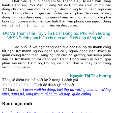
Phát biểu tại buổi đồng chí Vũ Thanh Hải, Ủy viên Ban Chấp
hành Đảng ủy, Phó Viện trưởng VKSND tỉnh đã chúc mừng các
đồng chí đảng viên mới đã vinh dự được đứng trong hàng ngũ của
Đảng. Đồng chí đánh giá cao nỗ lực và sự phấn đấu của 02 đ/c,
đồng thời căn dặn cũng như giao nhiệm vụ cho các đồng chí phải
luôn luôn gương mẫu, nêu cao tinh thần tiên phong của người Đảng
viên và hoàn thành tốt mọi nhiệm vụ được giao.
ĐC Vũ Thanh Hải - Ủy viên BCH Đảng bộ, Phó Viện trưởng
VKSND tỉnh phát biểu chỉ đạo tại Lễ kết nạp đảng viên.
Các buổi lễ kết nạp đảng viên của các Chi bộ đã thành công
tốt đẹp, trở thành nguồn động lực có ý nghĩa động viên, khích lệ
quần chúng trong toàn Đảng bộ tích cực noi gương, rèn luyện phấn
đấu để trở thành người đảng viên Đảng Cộng sản Việt Nam, góp
phần xây dựng Đảng bộ, Chi bộ, cơ quan, đơn vị ngày càng trong
sạch, vững mạnh.
Nguyễn Thị Thu Hương
Tổng số điểm của bài viết là: 2 trong 1 đánh giá
Click để đánh giá bài viết
Từ khóa:
vị trí aeon mall hà đông
,
biệt thự an vượng villa
,
an vượng
villa
,
đảng bộ
,
long trọng
,
tổ chức
,
kết nạp
,
quần chúng
Bình luận mới