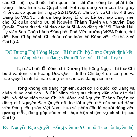
các Chi bộ trực thuộc luôn quan tâm chỉ đạo công tác phát triển
Đảng. Thực hiện các Quyết định kết nạp đảng viên của Đảng ủy
Khối các cơ quan tỉnh, ngày 22/11/2017, Chi bộ 3 và Chi bộ 4 thuộc
Đảng bộ VKSND tỉnh đã long trọng tổ chức Lễ kết nạp Đảng viên
cho 02 quần chúng ưu tú Nguyễn Thành Tuyên và Nguyễn Đạo
Quyết.
Tham dự và chỉ đạo các buổi lễ có đồng chí Vũ Thanh Hải,
Ủy viên Ban Chấp hành Đảng bộ, Phó Viện trưởng VKSND tỉnh; đại
diện Ban Chấp hành Chi đoàn cùng toàn thể Đảng viên Chi bộ 3 và
Chi bộ 4.
ĐC Dương Thị Hồng Ngọc - Bí thư Chi bộ 3 trao Quyết định kết
nạp đảng viên cho đảng viên mới Nguyễn Thành Tuyên.
Tại các buổi lễ, đồng chí Dương Thị Hồng Ngọc - Bí thư Chi
bộ 3 và đồng chí Hoàng Đức Quế - Bí thư Chi bộ 4 đã công bố và
trao Quyết định kết nạp đảng viên cho các đảng viên mới.
Trong không khí trang nghiêm, dưới cờ Tổ quốc, cờ Đảng và
chân dung chủ tịch Hồ Chí Minh cùng sự chứng kiến của các đại
biểu và đảng viên trong Chi bộ, đồng chí Nguyễn Thành Tuyên và
đồng chí Nguyễn Đạo Quyết đã đọc lời tuyên thệ của người đảng
viên Đảng cộng sản Việt Nam, hứa sẽ phấn đấu là người đảng viên
gương mẫu, đóng góp sức mình thực hiện nhiệm vụ chính trị của
Chi bộ.
ĐC Nguyễn Đạo Quyết - Đảng viên mới Chi bộ 4 đọc lời tuyên thệ.