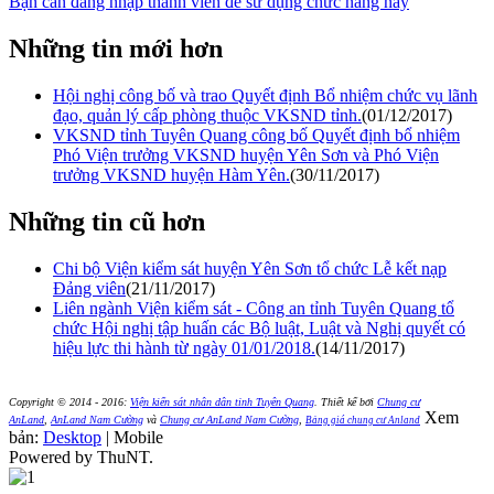
Bạn cần đăng nhập thành viên để sử dụng chức năng này
Những tin mới hơn
Hội nghị công bố và trao Quyết định Bổ nhiệm chức vụ lãnh
đạo, quản lý cấp phòng thuộc VKSND tỉnh.
(01/12/2017)
VKSND tỉnh Tuyên Quang công bố Quyết định bổ nhiệm
Phó Viện trưởng VKSND huyện Yên Sơn và Phó Viện
trưởng VKSND huyện Hàm Yên.
(30/11/2017)
Những tin cũ hơn
Chi bộ Viện kiểm sát huyện Yên Sơn tổ chức Lễ kết nạp
Đảng viên
(21/11/2017)
Liên ngành Viện kiểm sát - Công an tỉnh Tuyên Quang tổ
chức Hội nghị tập huấn các Bộ luật, Luật và Nghị quyết có
hiệu lực thi hành từ ngày 01/01/2018.
(14/11/2017)
Copyright © 2014 - 2016:
Viện kiển sát nhân dân tỉnh Tuyên Quang
.
Thiết kế bởi
Chung cư
Xem
AnLand
,
AnLand Nam Cường
và
Chung cư AnLand Nam Cường
,
Bảng giá chung cư Anland
bản:
Desktop
| Mobile
Powered by ThuNT.