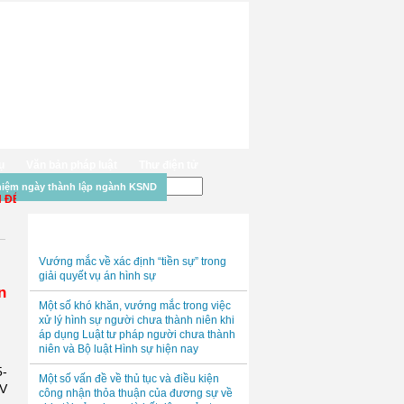
ụ
Văn bản pháp luật
Thư điện tử
niệm ngày thành lập ngành KSND
N VỚI WEBSITE CỦA VIỆN KIỂM SÁT NHÂN DÂN TỈNH TUYÊN QUANG.
✓ ĐỌC NHIỀU NHẤT
Vướng mắc về xác định “tiền sự” trong
giải quyết vụ án hình sự
n
Một số khó khăn, vướng mắc trong việc
xử lý hình sự người chưa thành niên khi
áp dụng Luật tư pháp người chưa thành
niên và Bộ luật Hình sự hiện nay
5-
Một số vấn đề về thủ tục và điều kiện
IV
công nhận thỏa thuận của đương sự về