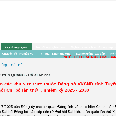
Xây dựng ngành
Hoạt động nghiệp vụ
Nghiên cứu - Trao đổi nghiệp v
Chuyên đề - Nghiệp vụ
Thi đua - Khen thưởng
Đại hội Đảng các cấp
Kỷ 
NHIỆT LIỆT CHÀO MỪNG CÁC BẠN ĐẾ
Đảng - Đoàn thể
TUYÊN QUANG - ĐÃ XEM: 557
n các khu vực trực thuộc Đảng bộ VKSND tỉnh Tuyê
i Chi bộ lần thứ I, nhiệm kỳ 2025 - 2030
6/2025 của Đảng ủy các cơ quan Đảng tỉnh về thực hiện Chỉ thị số 4
Đại hội Đảng bộ các cấp tiến tới Đại hội Đại biểu toàn quốc lần thứ X