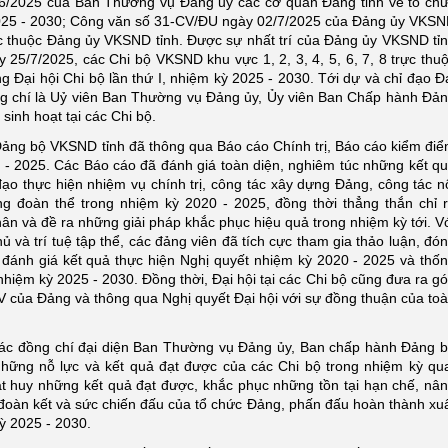
/2025 của Ban Thường vụ Đảng ủy các cơ quan Đảng tỉnh về tổ ch
2025 - 2030; Công văn số 31-CV/ĐU ngày 02/7/2025 của Đảng ủy VKS
rực thuộc Đảng ủy VKSND tỉnh. Được sự nhất trí của Đảng ủy VKSND tỉ
25/7/2025, các Chi bộ VKSND khu vực 1, 2, 3, 4, 5, 6, 7, 8 trực thu
Đại hội Chi bộ lần thứ I, nhiệm kỳ 2025 - 2030. Tới dự và chỉ đạo Đ
g chí là Uỷ viên Ban Thường vụ Đảng ủy, Ủy viên Ban Chấp hành Đả
sinh hoạt tại các Chi bộ.
Đảng bộ VKSND tỉnh đã thông qua Báo cáo Chính trị, Báo cáo kiểm đi
- 2025. Các Báo cáo đã đánh giá toàn diện, nghiêm túc những kết q
đạo thực hiện nhiệm vụ chính trị, công tác xây dựng Đảng, công tác n
ng đoàn thể trong nhiệm kỳ 2020 - 2025, đồng thời thẳng thắn chỉ 
ân và đề ra những giải pháp khắc phục hiệu quả trong nhiệm kỳ tới. V
ủ và trí tuệ tập thể, các đảng viên đã tích cực tham gia thảo luận, đó
, đánh giá kết quả thực hiện Nghị quyết nhiệm kỳ 2020 - 2025 và thố
iệm kỳ 2025 - 2030. Đồng thời, Đại hội tại các Chi bộ cũng đưa ra g
XIV của Đảng và thông qua Nghị quyết Đại hội với sự đồng thuận của to
, các đồng chí đại diện Ban Thường vụ Đảng ủy, Ban chấp hành Đảng 
hững nỗ lực và kết quả đạt được của các Chi bộ trong nhiệm kỳ qu
hát huy những kết quả đạt được, khắc phục những tồn tại hạn chế, nâ
 đoàn kết và sức chiến đấu của tổ chức Đảng, phấn đấu hoàn thành xu
ỳ 2025 - 2030.