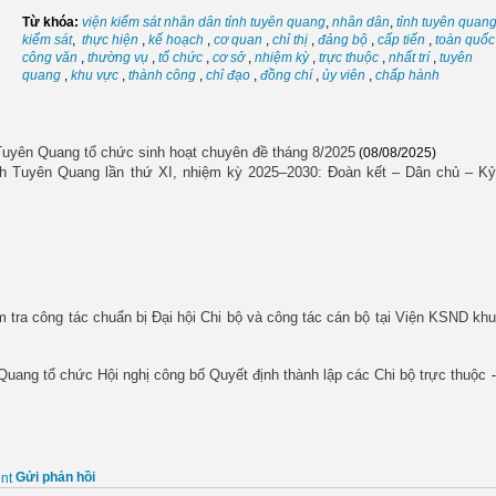
Từ khóa:
viện kiểm sát nhân dân tỉnh tuyên quang
,
nhân dân
,
tỉnh tuyên quan
kiểm sát
,
thực hiện
,
kế hoạch
,
cơ quan
,
chỉ thị
,
đảng bộ
,
cấp tiến
,
toàn quốc
công văn
,
thường vụ
,
tổ chức
,
cơ sở
,
nhiệm kỳ
,
trực thuộc
,
nhất trí
,
tuyên
quang
,
khu vực
,
thành công
,
chỉ đạo
,
đồng chí
,
ủy viên
,
chấp hành
Tuyên Quang tổ chức sinh hoạt chuyên đề tháng 8/2025
(08/08/2025)
ỉnh Tuyên Quang lần thứ XI, nhiệm kỳ 2025–2030: Đoàn kết – Dân chủ – Kỷ
tra công tác chuẩn bị Đại hội Chi bộ và công tác cán bộ tại Viện KSND khu
Quang tổ chức Hội nghị công bố Quyết định thành lập các Chi bộ trực thuộc
-
Gửi phản hồi