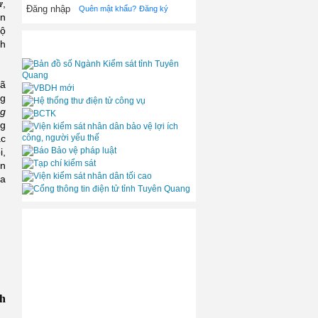
ư,
Quên mật khẩu?
Đăng ký
ân
bộ
✓ LIÊN KẾT
ch
đã
ng
g
ng
ác
i,
àn
ịa
✓ VIDEO
h