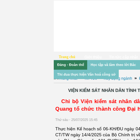
Trang chủ
Giới thiệu
Tin tức cập nhật
Đảng - Đoàn thể
Học tập và làm theo lời Bác
Thi đua thực hiện Văn hoá công sở
»
»
»
Tin Tức
Xây dựng ngành
VIỆN KIỂM SÁT NHÂN DÂN TỈNH 
Chi bộ Viện kiểm sát nhân dâ
Quang tổ chức thành công Đại hộ
Thứ sáu - 25/07/2025 15:45
Thực hiện Kế hoạch số 06-KH/ĐU ngày 04/
CT/TW ngày 14/4/2025 của Bộ Chính trị về 