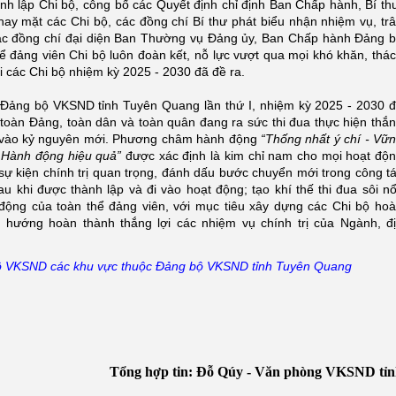
nh lập Chi bộ, công bố các Quyết định chỉ định Ban Chấp hành, Bí th
ay mặt các Chi bộ, các đồng chí Bí thư phát biểu nhận nhiệm vụ, tr
 các đồng chí đại diện Ban Thường vụ Đảng ủy, Ban Chấp hành Đảng 
ể đảng viên Chi bộ luôn đoàn kết, nỗ lực vượt qua mọi khó khăn, thá
ội các Chi bộ nhiệm kỳ 2025 - 2030 đã đề ra.
 Đảng bộ VKSND tỉnh Tuyên Quang lần thứ I, nhiệm kỳ 2025 - 2030 
 toàn Đảng, toàn dân và toàn quân đang ra sức thi đua thực hiện thắ
ớc vào kỷ nguyên mới. Phương châm hành động
“
Thống nhất ý chí
-
Vữn
Hành động hiệu quả
”
được xác định là kim chỉ nam cho mọi hoạt độ
 sự kiện chính trị quan trọng, đánh dấu bước chuyển mới trong công t
khi được thành lập và đi vào hoạt động; tạo khí thế thi đua sôi nổ
động của toàn thể đảng viên, với mục tiêu xây dựng các Chi bộ ho
 hướng hoàn thành thắng lợi các nhiệm vụ chính trị của Ngành, đ
 bộ VKSND các khu vực thuộc Đảng bộ VKSND tỉnh Tuyên Quang
 hợp tin: Đỗ Qúy - Văn phòng VKSND tỉn