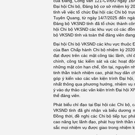
của Đảng, Công văn 121-CV/ĐU ngày 16/6
Đại hội Chi bộ, Đảng bộ cơ sở nhiệm kỳ 
tỉnh về việc tổ chức Đại hội các Chi bộ t
Tuyên Quang, từ ngày 14/7/2025 đến ngày 
Đảng bộ VKSND tỉnh đã tổ chức thành công 
hội Chi bộ VKSND các khu vực có các đồn
bộ VKSND tỉnh và toàn thể đảng viên đang 
Đại hội Chi bộ VKSND các khu vực thuộc 
của Ban Chấp hành Chi bộ nhiệm kỳ 2020 
đạt được trên các mặt công tác lãnh, chỉ 
chính, công tác kiểm sát và các hoạt độ
những mặt còn hạn chế, tồn tại, nguyên nh
tinh thần trách nhiệm cao, phát huy dân ch
góp ý kiến vào các văn kiện trình Đại hội
nhất thông qua phương hướng, nhiệm vụ nh
ý vào dự thảo các văn kiện trình Đại hội 
thể đảng viên.
Phát biểu chỉ đạo tại Đại hội các Chi bộ
VKSND tỉnh đã ghi nhận và biểu dương n
Đồng thời, đề nghị các Chi bộ tiếp tục p
cao năng lực lãnh đạo, phát huy tinh thần
sắc mọi nhiệm vụ được giao trong nhiệm k