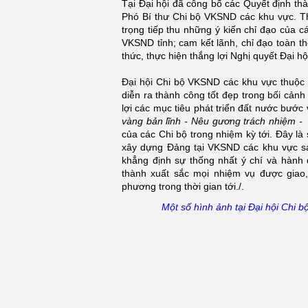
Tại Đại hội đã công bố các Quyết định thà
Phó Bí thư Chi bộ VKSND các khu vực. Th
trọng tiếp thu những ý kiến chỉ đạo của
VKSND tỉnh; cam kết lãnh, chỉ đạo toàn th
thức, thực hiện thắng lợi Nghị quyết Đại h
Đại hội Chi bộ VKSND các khu vực thuộc
diễn ra thành công tốt đẹp trong bối cảnh
lợi các mục tiêu phát triển đất nước bư
vàng bản lĩnh
-
Nêu gương trách nhiệm
-
của các Chi bộ trong nhiệm kỳ tới. Đây là
xây dựng Đảng tại VKSND các khu vực sau 
khẳng định sự thống nhất ý chí và hành 
thành xuất sắc mọi nhiệm vụ được giao,
phương trong thời gian tới./.
Một số hình ảnh tại Đại hội Chi
Tổng