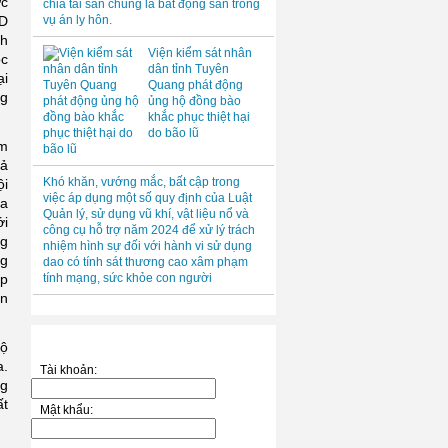
ức
chia tài sản chung là bất động sản trong
ND
vụ án ly hôn.
nh
Viện kiểm sát nhân
ộc
dân tỉnh Tuyên
ại
Quang phát động
ng
ủng hộ đồng bào
khắc phục thiệt hại
do bão lũ
ểm
uả
Khó khăn, vướng mắc, bất cập trong
ội
việc áp dụng một số quy định của Luật
ra
Quản lý, sử dụng vũ khí, vật liệu nổ và
ới
công cụ hỗ trợ năm 2024 để xử lý trách
ng
nhiệm hình sự đối với hành vi sử dụng
ng
dao có tính sát thương cao xâm phạm
óp
tính mạng, sức khỏe con người
àn
✓ THÀNH VIÊN
bộ
a.
Tài khoản:
ng
ất
Mật khẩu: