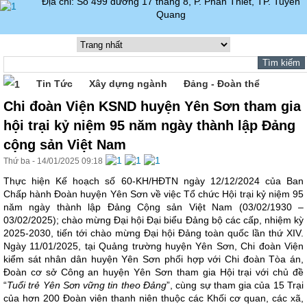
Địa chỉ: Số 499 đường 17 tháng 8, P. Phan Thiết, TP. Tuyên
Quang
Tin Tức
Xây dựng ngành
Đảng - Đoàn thể
Chi đoàn Viện KSND huyện Yên Sơn tham gia
hội trại kỷ niệm 95 năm ngày thành lập Đảng
cộng sản Việt Nam
Thứ ba - 14/01/2025 09:18
Thực hiện Kế hoạch số 60-KH/HĐTN ngày 12/12/2024 của Ban
Chấp hành Đoàn huyện Yên Sơn về việc Tổ chức Hội trại kỷ niệm 95
năm ngày thành lập Đảng Cộng sản Việt Nam (03/02/1930 –
03/02/2025); chào mừng Đại hội Đại biểu Đảng bộ các cấp, nhiệm kỳ
2025-2030, tiến tới chào mừng Đại hội Đảng toàn quốc lần thứ XIV.
Ngày 11/01/2025, tại Quảng trường huyện Yên Sơn, Chi đoàn Viện
kiểm sát nhân dân huyện Yên Sơn phối hợp với Chi đoàn Tòa án,
Đoàn cơ sở Công an huyện Yên Sơn tham gia Hội trại với chủ đề
“
Tuổi trẻ Yên Sơn vững tin theo Đảng
”, cùng sự tham gia của 15 Trại
của hơn 200 Đoàn viên thanh niên thuộc các Khối cơ quan, các xã,