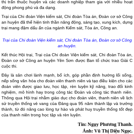
thị trấn thuộc huyện và các doanh nghiệp tham gia với nhiều hoạt
động phong phú và đa dạng.
Trại của Chi đoàn Viện kiểm sát, Chi đoàn Tòa án, Đoàn cơ sở Công
an huyện đã thể hiện tinh thần năng động, sáng tạo, xung kích, dựng
trại mang đậm dấu ấn của ngành Kiểm sát, Tòa án, Công an.
Trại của Chi đoàn Viện kiểm sát, Chi đoàn Tòa án, Đoàn cơ sở Công
an huyện.
Kết thúc Hội trại, Trại của Chi đoàn Viện kiểm sát, Chi đoàn Tòa án,
Đoàn cơ sở Công an huyện Yên Sơn được Ban tổ chức trao Giải C
cuộc thi.
Đây là sân chơi lành mạnh, bổ ích, góp phần định hướng lối sống,
nếp sống văn hóa cho đoàn viên thanh niên và tạo điều kiện cho các
đoàn viên được giao lưu, học tập, rèn luyện kỹ năng, trao đổi kinh
nghiệm, mô hình hay trong công tác Đoàn và công tác thanh niên.
Thông qua Hội trại nhằm giáo dục cho đoàn viên, thanh niên về lịch
sử truyền thống vẻ vang của Đảng qua 95 năm thành lập và trưởng
thành, từ đó nâng cao lòng tự hào và phát huy truyền thống tốt đẹp
của thanh niên trong học tập và rèn luyện.
Tin: Ngụy Phương Thanh.
Ảnh: Vũ Thị Diệu Ngọc.