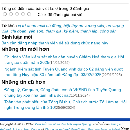
Tổng số điểm của bài viết là: 0 trong 0 đánh giá
Click để đánh giá bài viết
Từ khóa:
vị trí aeon mall hà đông
,
biệt thự an vượng villa
,
an vượng
villa
,
chi đoàn
,
yên sơn
,
tham gia
,
kỷ niệm
,
thành lập
,
cộng sản
Bình luận mới
Bạn cần đăng nhập thành viên để sử dụng chức năng này
Những tin mới hơn
Chi đoàn Viện kiểm sát nhân dân huyện Chiêm Hoá tham gia Hội
trại giao quân năm 2025
(14/02/2025)
Ngành Kiểm sát tỉnh Tuyên Quang vinh dự có 02 đảng viên được
trao tặng Huy hiệu 30 năm tuổi Đảng đợt 03/02/2025
(22/01/2025)
Những tin cũ hơn
Đảng uỷ, Cơ quan, Công đoàn cơ sở VKSND tỉnh Tuyên Quang
chung tay xoá nhà tạm, nhà dột nát
(15/11/2024)
Toàn văn phát biểu của Tổng Bí thư, Chủ tịch nước Tô Lâm tại Hội
nghị Trung ương lần thứ 10
(25/09/2024)
Copyright © 2014 - 2016:
Viện kiển sát nhân dân tỉnh Tuyên Quang
.
Thiết kế bởi
Chung cư
Xem
AnLand
,
AnLand Nam Cường
và
Chung cư AnLand Nam Cường
,
Bảng giá chung cư Anland