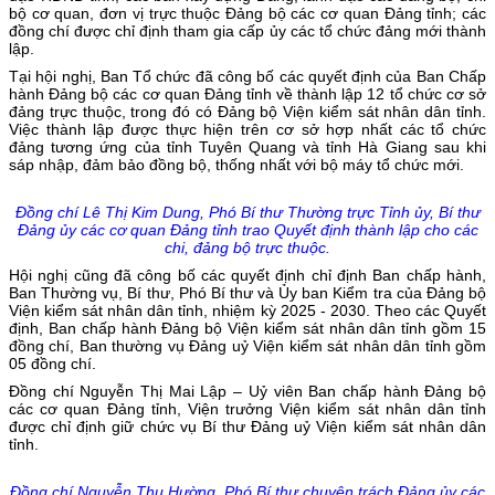
bộ cơ quan, đơn vị trực thuộc Đảng bộ các cơ quan Đảng tỉnh; các
đồng chí được chỉ định tham gia cấp ủy các tổ chức đảng mới thành
lập.
Tại hội nghị, Ban Tổ chức đã công bố các quyết định của Ban Chấp
hành Đảng bộ các cơ quan Đảng tỉnh về thành lập 12 tổ chức cơ sở
đảng trực thuộc, trong đó có Đảng bộ Viện kiểm sát nhân dân tỉnh.
Việc thành lập được thực hiện trên cơ sở hợp nhất các tổ chức
đảng tương ứng của tỉnh Tuyên Quang và tỉnh Hà Giang sau khi
sáp nhập, đảm bảo đồng bộ, thống nhất với bộ máy tổ chức mới.
Đồng chí Lê Thị Kim Dung, Phó Bí thư Thường trực Tỉnh ủy, Bí thư
Đảng ủy các cơ quan Đảng tỉnh trao Quyết định thành lập cho các
chi, đảng bộ trực thuộc.
Hội nghị cũng đã công bố các quyết định chỉ định Ban chấp hành,
Ban Thường vụ, Bí thư, Phó Bí thư và Ủy ban Kiểm tra của Đảng bộ
Viện kiểm sát nhân dân tỉnh, nhiệm kỳ 2025 - 2030. Theo các Quyết
định, Ban chấp hành Đảng bộ Viện kiểm sát nhân dân tỉnh gồm 15
đồng chí, Ban thường vụ Đảng uỷ Viện kiểm sát nhân dân tỉnh gồm
05 đồng chí.
Đồng chí Nguyễn Thị Mai Lập – Uỷ viên Ban chấp hành Đảng bộ
các cơ quan Đảng tỉnh, Viện trưởng Viện kiểm sát nhân dân tỉnh
được chỉ định giữ chức vụ Bí thư Đảng uỷ Viện kiểm sát nhân dân
tỉnh.
Đồng chí Nguyễn Thu Hường, Phó Bí thư chuyên trách Đảng ủy các