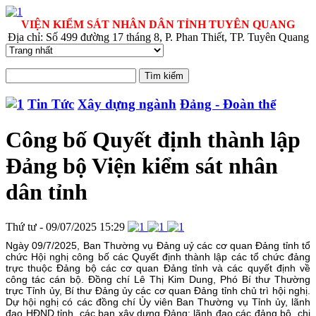
VIỆN KIỂM SÁT NHÂN DÂN TỈNH TUYÊN QUANG
Địa chỉ: Số 499 đường 17 tháng 8, P. Phan Thiết, TP. Tuyên Quang
Tin Tức
Xây dựng ngành
Đảng - Đoàn thể
Công bố Quyết định thành lập
Đảng bộ Viện kiểm sát nhân
dân tỉnh
Thứ tư - 09/07/2025 15:29
Ngày 09/7/2025, Ban Thường vụ Đảng uỷ các cơ quan Đảng tỉnh tổ
chức Hội nghị công bố các Quyết định thành lập các tổ chức đảng
trực thuộc Đảng bộ các cơ quan Đảng tỉnh và các quyết định về
công tác cán bộ. Đồng chí Lê Thị Kim Dung, Phó Bí thư Thường
trực Tỉnh ủy, Bí thư Đảng ủy các cơ quan Đảng tỉnh chủ trì hội nghị.
Dự hội nghị có các đồng chí Ủy viên Ban Thường vụ Tỉnh ủy, lãnh
đạo HĐND tỉnh, các ban xây dựng Đảng; lãnh đạo các đảng bộ, chi