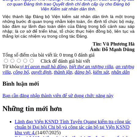
cơ quan Đảng tỉnh
trao Quyết định chỉ định cấp ủy cho Đảng bộ
Viện Kiểm sát nhân dân tỉnh
.
Việc thành lập Đảng bộ Viện kiểm sát nhân dân tỉnh là một trong
những bước đi quan trọng nhằm kiện toàn, ổn định tổ chức bộ máy,
bảo đảm sự lãnh đạo toàn diện của Đảng trong bối cảnh sau sáp
nhập; là cơ sở để triển khai, tổ chức thực hiện đồng bộ, liên tục và
thắng lợi các nhiệm vụ trong công tác Đảng.
Tin: Vũ Phương Hà
Ảnh: Đỗ Mạnh Dũng
Tổng số điểm của bài viết là: 0 trong 0 đánh giá
Click để đánh giá bài viết
Từ khóa:
vị trí aeon mall hà đông
,
biệt thự an vượng villa
,
an vượng
villa
,
công bố
,
quyết định
,
thành lập
,
đảng bộ
,
kiểm sát
,
nhân dân
Bình luận mới
Bạn cần đăng nhập thành viên để sử dụng chức năng này
Những tin mới hơn
Lãnh đạo Viện KSND Tỉnh Tuyên Quang kiểm tra công tác
chuẩn bị Đại hội Chi bộ và công tác cán bộ tại Viện KSND
khu vực 4.
(14/07/2025)