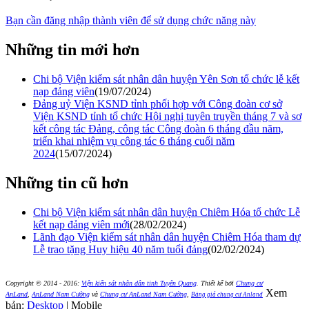
Bạn cần đăng nhập thành viên để sử dụng chức năng này
Những tin mới hơn
Chi bộ Viện kiểm sát nhân dân huyện Yên Sơn tổ chức lễ kết
nạp đảng viên
(19/07/2024)
Đảng uỷ Viện KSND tỉnh phối hợp với Công đoàn cơ sở
Viện KSND tỉnh tổ chức Hội nghị tuyên truyền tháng 7 và sơ
kết công tác Đảng, công tác Công đoàn 6 tháng đầu năm,
triển khai nhiệm vụ công tác 6 tháng cuối năm
2024
(15/07/2024)
Những tin cũ hơn
Chi bộ Viện kiểm sát nhân dân huyện Chiêm Hóa tổ chức Lễ
kết nạp đảng viên mới
(28/02/2024)
Lãnh đạo Viện kiểm sát nhân dân huyện Chiêm Hóa tham dự
Lễ trao tặng Huy hiệu 40 năm tuổi đảng
(02/02/2024)
Copyright © 2014 - 2016:
Viện kiển sát nhân dân tỉnh Tuyên Quang
.
Thiết kế bởi
Chung cư
Xem
AnLand
,
AnLand Nam Cường
và
Chung cư AnLand Nam Cường
,
Bảng giá chung cư Anland
bản:
Desktop
| Mobile