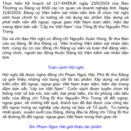
Thực hiện Kế hoạch số 117-KH/ĐUK ngày 23/5/2024 của Ban
Thường vụ Đảng uỷ Khối các cơ quan và doanh nghiệp tỉnh. Ngày
11/6/2024, Đảng uỷ Viện kiểm sát nhân dân tỉnh tổ chức hội nghị
sinh hoạt chính trị, tư tưởng về nội dung tác phẩm
Xây dựng và
phát triển nền đối ngoại, ngoại giao Việt Nam toàn diện, hiện đại
mang đậm bản sắc “Cây tre Việt Nam”
của Tổng Bí thư Nguyễn Phú
Trọng.
Dự và chỉ đạo Hội nghị có đồng chí Nguyễn Xuân Hùng, Bí thư Ban
cán sự đảng, Bí thư Đảng uỷ, Viện trưởng Viện kiểm sát nhân dân
tỉnh; cùng dự có các đồng chí Đảng uỷ viên và toàn thể đảng viên,
công chức, người lao động thuộc Đảng bộ Viện kiểm sát nhân dân
tỉnh.
Toàn cảnh Hội nghị
Hội nghị đã được nghe đồng chí Phạm Ngọc Hải, Phó Bí thư Đảng
uỷ giới thiệu những nội dung cốt lõi tác phẩm
Xây dựng và phát
triển nền đối ngoại, ngoại giao Việt Nam toàn diện, hiện đại mang
đậm bản sắc “cây tre Việt Nam
”. Cuốn sách được tuyển chọn hệ
thống một số bài nói, bài viết, bài phát biểu, trả lời phỏng vấn tiêu
biểu của đồng chí Tổng Bí thư Nguyễn Phú Trọng về đối ngoại,
ngoại giao; về những kết quả, thành tựu đã đạt được của công tác
đối ngoại trong sự nghiệp xây dựng và bảo vệ Tổ quốc. Tư tưởng
nhất quán, xuyên suốt của Đảng, đứng đầu là đồng chí Tổng Bí thư
về đường lối đối ngoại, ngoại giao Việt Nam trong thời gian tới.
Đ/c Phạm Ngọc Hải giới thiệu tác phẩm