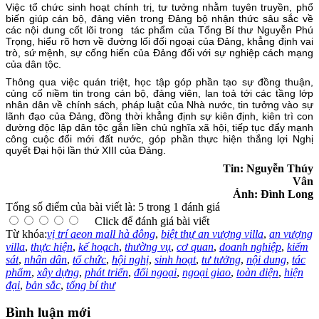
Việc tổ chức sinh hoạt chính trị, tư tưởng nhằm tuyên truyền, phổ
biến giúp cán bộ, đảng viên trong Đảng bộ nhận thức sâu sắc về
các nội dung cốt lõi trong tác phẩm của Tổng Bí thư Nguyễn Phú
Trọng, hiểu rõ hơn về đường lối đối ngoại của Đảng, khẳng định vai
trò, sứ mệnh, sự cống hiến của Đảng đối với sự nghiệp cách mạng
của dân tộc.
Thông qua việc quán triệt, học tập góp phần tạo sự đồng thuận,
củng cố niềm tin trong cán bộ, đảng viên, lan toả tới các tầng lớp
nhân dân về chính sách, pháp luật của Nhà nước, tin tưởng vào sự
lãnh đạo của Đảng, đồng thời khẳng định sự kiên định, kiên trì con
đường độc lập dân tộc gắn liền chủ nghĩa xã hội, tiếp tục đẩy mạnh
công cuộc đổi mới đất nước, góp phần thực hiện thắng lợi Nghị
quyết Đại hội lần thứ XIII của Đảng.
Tin: Nguyễn Thúy
Vân
Ảnh: Đình Long
Tổng số điểm của bài viết là: 5 trong 1 đánh giá
Click để đánh giá bài viết
Từ khóa:
vị trí aeon mall hà đông
,
biệt thự an vượng villa
,
an vượng
villa
,
thực hiện
,
kế hoạch
,
thường vụ
,
cơ quan
,
doanh nghiệp
,
kiểm
sát
,
nhân dân
,
tổ chức
,
hội nghị
,
sinh hoạt
,
tư tưởng
,
nội dung
,
tác
phẩm
,
xây dựng
,
phát triển
,
đối ngoại
,
ngoại giao
,
toàn diện
,
hiện
đại
,
bản sắc
,
tổng bí thư
Bình luận mới