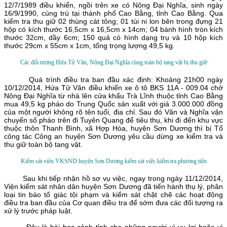
12/7/1989 điều khiển, ngồi trên xe có Nông Đại Nghĩa, sinh ngày
16/9/1990, cùng trú tại thành phố Cao Bằng, tỉnh Cao Bằng. Qua
kiểm tra thu giữ 02 thùng cát tông; 01 túi ni lon bên trong đựng 21
hộp có kích thước 16,5cm x 16,5cm x 14cm; 04 bánh hình tròn kích
thước 32cm, dầy 6cm; 150 quả có hình dạng trụ và 10 hộp kích
thước 29cm x 55cm x 1cm, tổng trọng lượng 49,5 kg.
Các đối tượng Hứa Tử Văn, Nông Đại Nghĩa cùng toàn bộ tang vật bị thu giữ
Quá trình điều tra ban đầu xác định: Khoảng 21h00 ngày
10/12/2014, Hứa Tử Văn điều khiển xe ô tô BKS 11A - 009.04 chở
Nông Đại Nghĩa từ nhà lên cửa khẩu Trà Lĩnh thuộc tỉnh Cao Bằng
mua 49,5 kg pháo do Trung Quốc sản xuất với giá 3.000.000 đồng
của một người không rõ tên tuổi, địa chỉ. Sau đó Văn và Nghĩa vận
chuyển số pháo trên đi Tuyên Quang để tiêu thụ, khi đi đến khu vực
thuộc thôn Thanh Bình, xã Hợp Hòa, huyện Sơn Dương thì bị Tổ
công tác Công an huyện Sơn Dương yêu cầu dừng xe kiểm tra và
thu giữ toàn bộ tang vật.
Kiểm sát viên VKSND huyện Sơn Dương kiểm sát việc kiểm tra phương tiện
Sau khi tiếp nhận hồ sơ vụ việc, ngay trong ngày 11/12/2014,
Viện kiểm sát nhân dân huyện Sơn Dương đã tiến hành thụ lý, phân
loại tin báo tố giác tội phạm và kiểm sát chặt chẽ các hoạt động
điều tra ban đầu của Cơ quan điều tra để sớm đưa các đối tượng ra
xử lý trước pháp luật.
Đây là bài học cảnh tỉnh cho những người vì vụ lợi hoặc vì