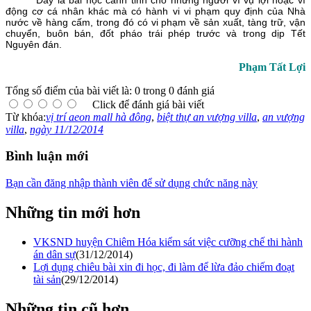
động cơ cá nhân khác mà có hành vi vi phạm quy định của Nhà
nước về hàng cấm, trong đó có vi phạm về sản xuất, tàng trữ, vận
chuyển, buôn bán, đốt pháo trái phép trước và trong dịp Tết
Nguyên đán.
Phạm Tất Lợi
Tổng số điểm của bài viết là: 0 trong 0 đánh giá
Click để đánh giá bài viết
Từ khóa:
vị trí aeon mall hà đông
,
biệt thự an vượng villa
,
an vượng
villa
,
ngày 11/12/2014
Bình luận mới
Bạn cần đăng nhập thành viên để sử dụng chức năng này
Những tin mới hơn
VKSND huyện Chiêm Hóa kiểm sát việc cưỡng chế thi hành
án dân sự
(31/12/2014)
Lợi dụng chiêu bài xin đi học, đi làm để lừa đảo chiếm đoạt
tài sản
(29/12/2014)
Những tin cũ hơn