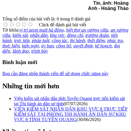
Tin, ảnh:
Hoàng
Anh - Hoàng Thảo
Tổng số điểm của bài viết là: 0 trong 0 đánh giá
Click để đánh giá bài viết
Từ khóa:
vị trí aeon mall hà đông
,
biệt thự an vượng villa
,
an vượng
villa
,
kiểm sát
,
nhân dân
,
khu vực
,
đồng chí
,
trưởng đoàn
,
tiến
hành
,
trực tiếp
,
pháp luật
,
công tác
,
thi hành
,
thời điểm
,
phúc tra
,
thực hiện
,
kiến nghị
,
ủy ban
,
công bố
,
quyết định
,
kế hoạch
,
đại
diện
,
lãnh đạo
,
trình bày
Bình luận mới
Bạn cần đăng nhập thành viên để sử dụng chức năng này
Những tin mới hơn
Viện kiểm sát nhân dân tỉnh Tuyên Quang trực tiếp kiểm sát
tại Thi hành án dân sự tỉnh
(07/07/2026)
VIỆN KIỂM SÁT NHÂN DÂN KHU VỰC 8 TRỰC TIẾP
KIỂM SÁT TẠI PHÒNG THI HÀNH ÁN DÂN SỰ KHU
VỰC 8 TỈNH TUYÊN QUANG
(30/06/2026)