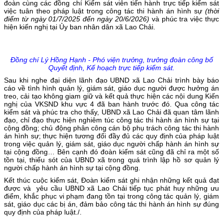
đoàn cùng các đồng chí Kiểm sát viên tiến hành trực tiếp kiểm sát
việc tuân theo pháp luật trong công tác thi hành án hình sự
(thời
điểm từ ngày 01/7/2025 đến ngày 20/6/2026)
và phúc tra việc thực
hiện kiến nghị tại Ủy ban nhân dân xã Lao Chải.
Đồng chí Lý Hồng Hạnh - Phó viện trưởng, trưởng đoàn công bố
Quyết định, Kế hoạch trực tiếp kiểm sát.
Sau khi nghe đại diện lãnh đạo UBND xã Lao Chải trình bày báo
cáo về tình hình quản lý, giám sát, giáo dục người được hưởng án
treo, cải tạo không giam giữ và kết quả thực hiện các nội dung Kiến
nghị của VKSND khu vực 4 đã ban hành trước đó. Qua công tác
kiểm sát và phúc tra cho thấy, UBND xã Lao Chải đã quan tâm lãnh
đạo, chỉ đạo thực hiện nghiêm túc công tác thi hành án hình sự tại
cộng đồng; chủ động phân công cán bộ phụ trách công tác thi hành
án hình sự; thực hiện tương đối đầy đủ các quy định của pháp luật
trong việc quản lý, giám sát, giáo dục người chấp hành án hình sự
tại cộng đồng… Bên cạnh đó đoàn kiểm sát cũng đã chỉ ra một số
tồn tại, thiếu sót của UBND xã trong quá trình lập hồ sơ quản lý
người chấp hành án hình sự tại cộng đồng.
Kết thúc cuộc kiểm sát, Đoàn kiểm sát ghi nhận những kết quả đạt
được và yêu cầu UBND xã Lao Chải tiếp tục phát huy những ưu
điểm, khắc phục vi phạm đang tồn tại trong công tác quản lý, giám
sát, giáo dục các bị án, đảm bảo công tác thi hành án hình sự đúng
quy định của pháp luật./.