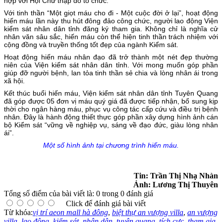
hợp với Hội Chữ thập đỏ tổ chức.
Với tinh thần “Một giọt máu cho đi - Một cuộc đời ở lại”, hoạt động
hiến máu lần này thu hút đông đảo công chức, người lao động Viện
kiểm sát nhân dân tỉnh đăng ký tham gia. Không chỉ là nghĩa cử
nhân văn sâu sắc, hiến máu còn thể hiện tinh thần trách nhiệm với
cộng đồng và truyền thống tốt đẹp của ngành Kiểm sát.
Hoạt động hiến máu nhân đạo đã trở thành một nét đẹp thường
niên của Viện kiểm sát nhân dân tỉnh. Với mong muốn góp phần
giúp đỡ người bệnh, lan tỏa tinh thần sẻ chia và lòng nhân ái trong
xã hội.
Kết thúc buổi hiến máu, Viện kiểm sát nhân dân tỉnh Tuyên Quang
đã góp được 05 đơn vị máu quý giá đã được tiếp nhận, bổ sung kịp
thời cho ngân hàng máu, phục vụ công tác cấp cứu và điều trị bệnh
nhân. Đây là hành động thiết thực góp phần xây dựng hình ảnh cán
bộ Kiểm sát “vững về nghiệp vụ, sáng về đạo đức, giàu lòng nhân
ái”.
Một số hình ảnh tại chương trình hiến máu.
Tin: Trần Thị Nhạ Nhàn
Ảnh: Lương Thị Thuyên
Tổng số điểm của bài viết là: 0 trong 0 đánh giá
Click để đánh giá bài viết
Từ khóa:
vị trí aeon mall hà đông
,
biệt thự an vượng villa
,
an vượng
villa
,
lao động
,
kiểm sát
,
nhân dân
,
tuyên quang
,
tích cực
,
tham gia