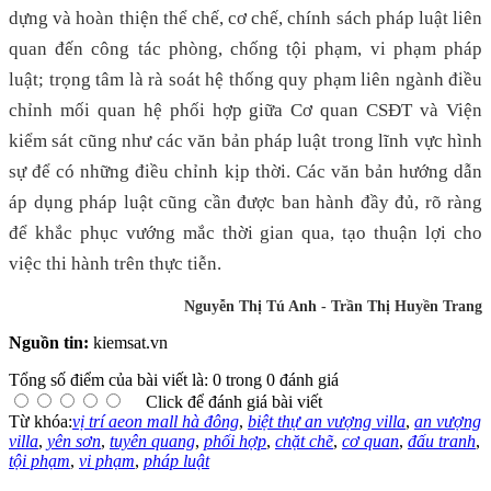
dựng và hoàn thiện thể chế, cơ chế, chính sách pháp luật liên
quan đến công tác phòng, chống tội phạm, vi phạm pháp
luật; trọng tâm là rà soát hệ thống quy phạm liên ngành điều
chỉnh mối quan hệ phối hợp giữa Cơ quan CSĐT và Viện
kiểm sát cũng như các văn bản pháp luật trong lĩnh vực hình
sự để có những điều chỉnh kịp thời. Các văn bản hướng dẫn
áp dụng pháp luật cũng cần được ban hành đầy đủ, rõ ràng
để khắc phục vướng mắc thời gian qua, tạo thuận lợi cho
việc thi hành trên thực tiễn.
Nguyễn Thị Tú Anh - Trần Thị Huyền Trang
Nguồn tin:
kiemsat.vn
Tổng số điểm của bài viết là: 0 trong 0 đánh giá
Click để đánh giá bài viết
Từ khóa:
vị trí aeon mall hà đông
,
biệt thự an vượng villa
,
an vượng
villa
,
yên sơn
,
tuyên quang
,
phối hợp
,
chặt chẽ
,
cơ quan
,
đấu tranh
,
tội phạm
,
vi phạm
,
pháp luật