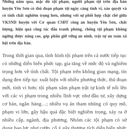
Những năm qua, mặc dù tội phạm, người phạm tội trên địa bàn
huyện Yên Sơn có thủ đoạn phạm tội ngày càng tinh vi, xảo quyệt và
có tính chất nghiêm trọng hơn, nhưng với sự phối hợp chặt chẽ giữa
VKSND huyện với Cơ quan CSĐT công an huyện Yên Sơn, chất
lượng, hiệu quả công tác đấu tranh phòng, chống tội phạm không
ngừng được nâng cao, góp phần giữ vững an ninh, trật tự an toàn xã
hội trên địa bàn.
Trong thời gian qua, tình hình tội phạm trên cả nước tiếp tục
có những diễn biến phức tạp, gia tăng về mức độ và nghiêm
trọng hơn về tính chất. Tội phạm trên không gian mạng, tín
dụng đen tiếp tục xuất hiện với nhiều phương thức, thủ đoạn
mới, tinh vi hơn; tội phạm xâm phạm trật tự kinh tế nổi lên
với các vi phạm trong nhiều lĩnh vực như đầu tư, xây dựng
cơ bản, ngân hàng…; nhiều vụ án tham nhũng có quy mô,
phạm vi lớn, gây hậu quả đặc biệt nghiêm trọng, xảy ra ở
nhiều cấp, ngành, địa phương. Nhóm các tội phạm có sử
dụng bạo lực như cướp, cố ý gây thương tích diễn biến phức