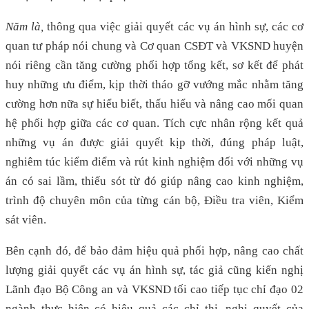
Năm là,
thông qua việc giải quyết các vụ án hình sự, các cơ
quan tư pháp nói chung và Cơ quan CSĐT và VKSND huyện
nói riêng cần tăng cường phối hợp tổng kết, sơ kết để phát
huy những ưu điểm, kịp thời tháo gỡ vướng mắc nhằm tăng
cường hơn nữa sự hiểu biết, thấu hiểu và nâng cao mối quan
hệ phối hợp giữa các cơ quan. Tích cực nhân rộng kết quả
những vụ án được giải quyết kịp thời, đúng pháp luật,
nghiêm túc kiểm điểm và rút kinh nghiệm đối với những vụ
án có sai lầm, thiếu sót từ đó giúp nâng cao kinh nghiệm,
trình độ chuyên môn của từng cán bộ, Điều tra viên, Kiểm
sát viên.
Bên cạnh đó, để bảo đảm hiệu quả phối hợp, nâng cao chất
lượng giải quyết các vụ án hình sự, tác giả cũng kiến nghị
Lãnh đạo Bộ Công an và VKSND tối cao tiếp tục chỉ đạo 02
ngành thực hiện có hiệu quả các chỉ thị, nghị quyết của