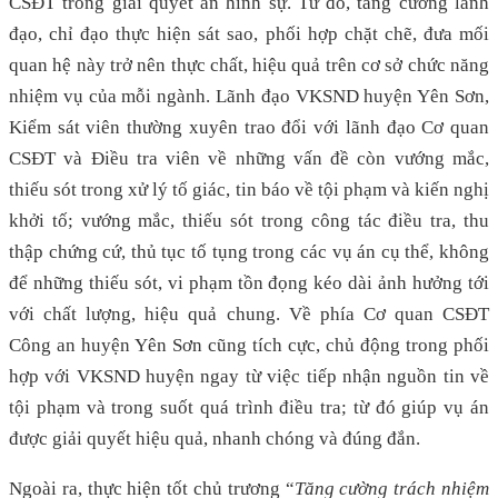
CSĐT trong giải quyết án hình sự. Từ đó, tăng cường lãnh
đạo, chỉ đạo thực hiện sát sao, phối hợp chặt chẽ, đưa mối
quan hệ này trở nên thực chất, hiệu quả trên cơ sở chức năng
nhiệm vụ của mỗi ngành. Lãnh đạo VKSND huyện Yên Sơn,
Kiểm sát viên thường xuyên trao đổi với lãnh đạo Cơ quan
CSĐT và Điều tra viên về những vấn đề còn vướng mắc,
thiếu sót trong xử lý tố giác, tin báo về tội phạm và kiến nghị
khởi tố; vướng mắc, thiếu sót trong công tác điều tra, thu
thập chứng cứ, thủ tục tố tụng trong các vụ án cụ thể, không
để những thiếu sót, vi phạm tồn đọng kéo dài ảnh hưởng tới
với chất lượng, hiệu quả chung. Về phía Cơ quan CSĐT
Công an huyện Yên Sơn cũng tích cực, chủ động trong phối
hợp với VKSND huyện ngay từ việc tiếp nhận nguồn tin về
tội phạm và trong suốt quá trình điều tra; từ đó giúp vụ án
được giải quyết hiệu quả, nhanh chóng và đúng đắn.
Ngoài ra, thực hiện tốt chủ trương “
Tăng cường trách nhiệm