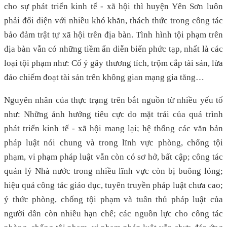
cho sự phát triển kinh tế - xã hội thì huyện Yên Sơn luôn
phải đối diện với nhiều khó khăn, thách thức trong công tác
bảo đảm trật tự xã hội trên địa bàn. Tình hình tội phạm trên
địa bàn vẫn có những tiềm ẩn diễn biến phức tạp, nhất là các
loại tội phạm như: Cố ý gây thương tích, trộm cắp tài sản, lừa
đảo chiếm đoạt tài sản trên không gian mạng gia tăng…
Nguyên nhân của thực trạng trên bắt nguồn từ nhiều yếu tố
như: Những ảnh hưởng tiêu cực do mặt trái của quá trình
phát triển kinh tế - xã hội mang lại; hệ thống các văn bản
pháp luật nói chung và trong lĩnh vực phòng, chống tội
phạm, vi phạm pháp luật vẫn còn có sơ hở, bất cập; công tác
quản lý Nhà nước trong nhiều lĩnh vực còn bị buông lỏng;
hiệu quả công tác giáo dục, tuyên truyền pháp luật chưa cao;
ý thức phòng, chống tội phạm và tuân thủ pháp luật của
người dân còn nhiều hạn chế; các nguồn lực cho công tác