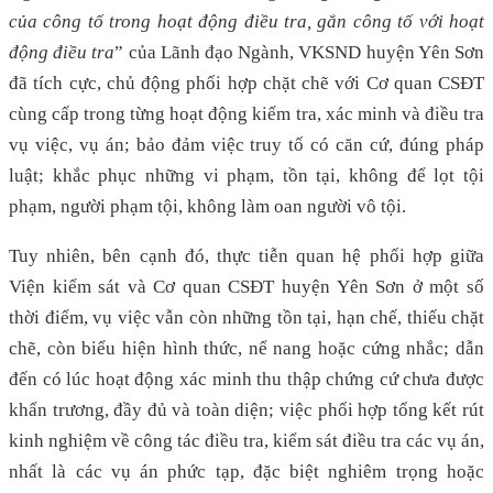
của công tố trong hoạt động điều tra, gắn công tố với hoạt
động điều tra
” của Lãnh đạo Ngành, VKSND huyện Yên Sơn
đã tích cực, chủ động phối hợp chặt chẽ với Cơ quan CSĐT
cùng cấp trong từng hoạt động kiểm tra, xác minh và điều tra
vụ việc, vụ án; bảo đảm việc truy tố có căn cứ, đúng pháp
luật; khắc phục những vi phạm, tồn tại, không để lọt tội
phạm, người phạm tội, không làm oan người vô tội.
Tuy nhiên, bên cạnh đó, thực tiễn quan hệ phối hợp giữa
Viện kiểm sát và Cơ quan CSĐT huyện Yên Sơn ở một số
thời điểm, vụ việc vẫn còn những tồn tại, hạn chế, thiếu chặt
chẽ, còn biểu hiện hình thức, nể nang hoặc cứng nhắc; dẫn
đến có lúc hoạt động xác minh thu thập chứng cứ chưa được
khẩn trương, đầy đủ và toàn diện; việc phối hợp tổng kết rút
kinh nghiệm về công tác điều tra, kiểm sát điều tra các vụ án,
nhất là các vụ án phức tạp, đặc biệt nghiêm trọng hoặc