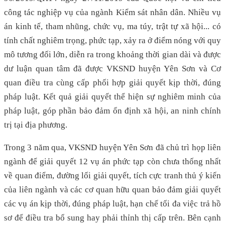
công tác nghiệp vụ của ngành Kiểm sát nhân dân. Nhiều vụ
án kinh tế, tham nhũng, chức vụ, ma túy, trật tự xã hội... có
tính chất nghiêm trọng, phức tạp, xảy ra ở điểm nóng với quy
mô tương đối lớn, diễn ra trong khoảng thời gian dài và được
dư luận quan tâm đã được VKSND huyện Yên Sơn và Cơ
quan điều tra cùng cấp phối hợp giải quyết kịp thời, đúng
pháp luật. Kết quả giải quyết thể hiện sự nghiêm minh của
pháp luật, góp phần bảo đảm ổn định xã hội, an ninh chính
trị tại địa phương.
Trong 3 năm qua, VKSND huyện Yên Sơn đã chủ trì họp liên
ngành để giải quyết 12 vụ án phức tạp còn chưa thống nhất
về quan điểm, đường lối giải quyết, tích cực tranh thủ ý kiến
của liên ngành và các cơ quan hữu quan bảo đảm giải quyết
các vụ án kịp thời, đúng pháp luật, hạn chế tối đa việc trả hồ
sơ để điều tra bổ sung hay phải thỉnh thị cấp trên. Bên cạnh