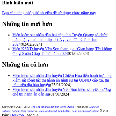
Bình luận mới
Bạn cần đăng nhập thành viên để sử dụng chức năng này
Những tin mới hơn
Viện kiểm sát nhân dân hai cấp tỉnh Tuyên Quang tổ chức
thăm, tặng quà nhân dịp Tết Nguyên đán Giáp Thìn
2024
(02/02/2024)
Viện KSND huyện Yên Sơn tham gia “Gian hàng Tết không
đồng Xuân Giáp Thìn” năm 2024
(01/02/2024)
Những tin cũ hơn
Viện kiểm sát nhân dân huyện Chiêm Hóa tiến hành trực tiếp
kiểm sát công tác thi hành án hình sự tại UBND cấp xã, thị
trấn trên địa bàn huyện
(25/01/2024)
Viện kiểm sát nhân dân huyện Yên Sơn kiểm sát việc cưỡng
chế thi hành án dân sự
(01/01/2024)
Copyright © 2014 - 2016:
Viện kiển sát nhân dân tỉnh Tuyên Quang
.
Thiết kế bởi
Chung cư
Xem
AnLand
,
AnLand Nam Cường
và
Chung cư AnLand Nam Cường
,
Bảng giá chung cư Anland
bản:
Desktop
| Mobile