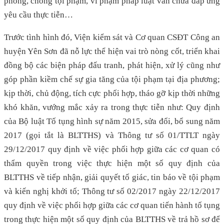
phòng, chống tội phạm, vi phạm pháp luật vẫn chưa đáp ứng
yêu cầu thực tiễn…
Trước tình hình đó, Viện kiểm sát và Cơ quan CSĐT Công an
huyện Yên Sơn đã nỗ lực thể hiện vai trò nòng cốt, triển khai
đồng bộ các biện pháp đấu tranh, phát hiện, xử lý cũng như
góp phần kiềm chế sự gia tăng của tội phạm tại địa phương;
kịp thời, chủ động, tích cực phối hợp, tháo gỡ kịp thời những
khó khăn, vướng mắc xảy ra trong thực tiễn như: Quy định
của Bộ luật Tố tụng hình sự năm 2015, sửa đổi, bổ sung năm
2017 (gọi tắt là BLTTHS) và Thông tư số 01/TTLT ngày
29/12/2017 quy định về việc phối hợp giữa các cơ quan có
thẩm quyền trong việc thực hiện một số quy định của
BLTTHS về tiếp nhận, giải quyết tố giác, tin báo về tội phạm
và kiến nghị khởi tố; Thông tư số 02/2017 ngày 22/12/2017
quy định về việc phối hợp giữa các cơ quan tiến hành tố tụng
trong thực hiện một số quy định của BLTTHS về trả hồ sơ để