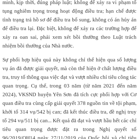
minh, kịp thời, đúng pháp luật; không để xảy ra vi phạm tố
tụng nghiêm trọng trong hoạt động điều tra; hạn chế được
tình trạng trả hồ sơ để điều tra bổ sung, không có án hủy án
để điều tra lại. Đặc biệt, không để xảy ra các trường hợp để
xảy ra oan sai, phải xem xét bồi thường theo Luật trách
nhiệm bồi thường của Nhà nước.
Sự phối hợp hiệu quả này không chỉ thể hiện qua số lượng
vụ án đã được giải quyết, mà còn thể hiện ở chất lượng điều
tra, truy tố thông qua việc đạt và vượt nhiều chỉ tiêu công tác
quan trọng. Cụ thể, trong 03 năm (từ năm 2021 đến năm
2024), VKSND huyện Yên Sơn đã tích cực phối hợp với Cơ
quan điều tra cùng cấp giải quyết 378 nguồn tin về tội phạm,
khởi tố 314 vụ/542 bị can; đã kết thúc điều tra, đề nghị truy
tố 294 vụ/511 bị can... Kết quả đã đạt và vượt hầu hết các chỉ
tiêu quan trọng được đặt ra trong Nghị quyết số
96/2019/QH14 ngày 27/11/2019 của Quốc hội và chỉ tiêu