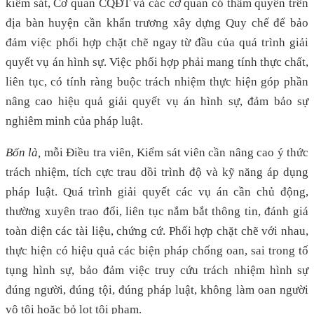
kiểm sát, Cơ quan CQĐT và các cơ quan có thẩm quyền trên
địa bàn huyện cần khẩn trương xây dựng Quy chế để bảo
đảm việc phối hợp chặt chẽ ngay từ đầu của quá trình giải
quyết vụ án hình sự. Việc phối hợp phải mang tính thực chất,
liên tục, có tính ràng buộc trách nhiệm thực hiện góp phần
nâng cao hiệu quả giải quyết vụ án hình sự, đảm bảo sự
nghiêm minh của pháp luật.
Bốn là,
mỗi Điều tra viên, Kiểm sát viên cần nâng cao ý thức
trách nhiệm, tích cực trau dồi trình độ và kỹ năng áp dụng
pháp luật. Quá trình giải quyết các vụ án cần chủ động,
thường xuyên trao đổi, liên tục nắm bắt thông tin, đánh giá
toàn diện các tài liệu, chứng cứ. Phối hợp chặt chẽ với nhau,
thực hiện có hiệu quả các biện pháp chống oan, sai trong tố
tụng hình sự, bảo đảm việc truy cứu trách nhiệm hình sự
đúng người, đúng tội, đúng pháp luật, không làm oan người
vô tội hoặc bỏ lọt tội phạm.