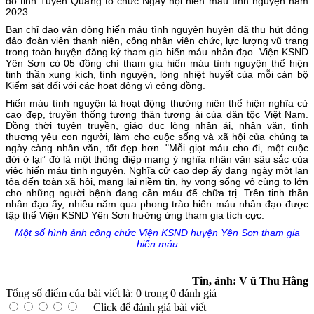
đỏ tỉnh Tuyên Quang tổ chức Ngày hội hiến máu tình nguyện năm
2023.
Ban chỉ đạo vận động hiến máu tình nguyện huyện đã thu hút đông
đảo đoàn viên thanh niên, công nhân viên chức, lực lượng vũ trang
trong toàn huyện đăng ký tham gia hiến máu nhân đạo. Viện KSND
Yên Sơn có 05 đồng chí tham gia hiến máu tình nguyện thể hiện
tinh thần xung kích, tình nguyện, lòng nhiệt huyết của mỗi cán bộ
Kiểm sát đối với các hoạt động vì cộng đồng.
Hiến máu tình nguyện là hoạt động thường niên thể hiện nghĩa cử
cao đẹp, truyền thống tương thân tương ái của dân tộc Việt Nam.
Đồng thời tuyên truyền, giáo dục lòng nhân ái, nhân văn, tình
thương yêu con người, làm cho cuộc sống và xã hội của chúng ta
ngày càng nhân văn, tốt đẹp hơn. "Mỗi giọt máu cho đi, một cuộc
đời ở lại” đó là một thông điệp mang ý nghĩa nhân văn sâu sắc của
việc hiến máu tình nguyện. Nghĩa cử cao đẹp ấy đang ngày một lan
tỏa đến toàn xã hội, mang lại niềm tin, hy vọng sống vô cùng to lớn
cho những người bệnh đang cần máu để chữa trị. Trên tinh thần
nhân đạo ấy, nhiều năm qua phong trào hiến máu nhân đạo được
tập thể Viện KSND Yên Sơn hưởng ứng tham gia tích cực.
Một số hình ảnh công chức Viện KSND huyện Yên Sơn tham gia
hiến máu
Tin, ảnh: V ũ Thu Hằng
Tổng số điểm của bài viết là: 0 trong 0 đánh giá
Click để đánh giá bài viết