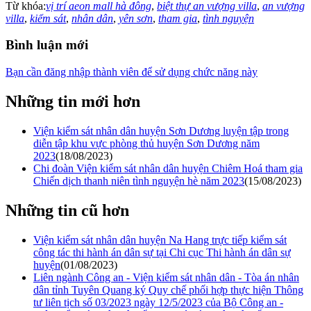
Từ khóa:
vị trí aeon mall hà đông
,
biệt thự an vượng villa
,
an vượng
villa
,
kiểm sát
,
nhân dân
,
yên sơn
,
tham gia
,
tình nguyện
Bình luận mới
Bạn cần đăng nhập thành viên để sử dụng chức năng này
Những tin mới hơn
Viện kiểm sát nhân dân huyện Sơn Dương luyện tập trong
diễn tập khu vực phòng thủ huyện Sơn Dương năm
2023
(18/08/2023)
Chi đoàn Viện kiểm sát nhân dân huyện Chiêm Hoá tham gia
Chiến dịch thanh niên tình nguyện hè năm 2023
(15/08/2023)
Những tin cũ hơn
Viện kiểm sát nhân dân huyện Na Hang trực tiếp kiểm sát
công tác thi hành án dân sự tại Chi cục Thi hành án dân sự
huyện
(01/08/2023)
Liên ngành Công an - Viện kiểm sát nhân dân - Tòa án nhân
dân tỉnh Tuyên Quang ký Quy chế phối hợp thực hiện Thông
tư liên tịch số 03/2023 ngày 12/5/2023 của Bộ Công an -