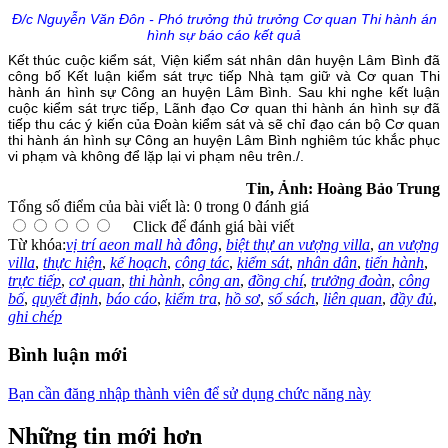
Đ/c Nguyễn Văn Đôn - Phó trưởng thủ trưởng Cơ quan Thi hành án
hình sự báo cáo kết quả
Kết thúc cuộc kiểm sát, Viện kiểm sát nhân dân huyện Lâm Bình đã
công bố Kết luận kiểm sát trực tiếp Nhà tạm giữ và Cơ quan Thi
hành án hình sự Công an huyện Lâm Bình. Sau khi nghe kết luận
cuộc kiểm sát trực tiếp, Lãnh đạo Cơ quan thi hành án hình sự đã
tiếp thu các ý kiến của Đoàn kiểm sát và sẽ chỉ đạo cán bộ Cơ quan
thi hành án hình sự Công an huyện Lâm Bình nghiêm túc khắc phục
vi phạm và không để lặp lại vi phạm nêu trên./.
Tin, Ảnh: Hoàng Bảo Trung
Tổng số điểm của bài viết là: 0 trong 0 đánh giá
Click để đánh giá bài viết
Từ khóa:
vị trí aeon mall hà đông
,
biệt thự an vượng villa
,
an vượng
villa
,
thực hiện
,
kế hoạch
,
công tác
,
kiểm sát
,
nhân dân
,
tiến hành
,
trực tiếp
,
cơ quan
,
thi hành
,
công an
,
đồng chí
,
trưởng đoàn
,
công
bố
,
quyết định
,
báo cáo
,
kiểm tra
,
hồ sơ
,
sổ sách
,
liên quan
,
đầy đủ
,
ghi chép
Bình luận mới
Bạn cần đăng nhập thành viên để sử dụng chức năng này
Những tin mới hơn