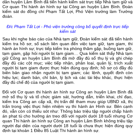
dân huyện Lâm Bình đã tiến hành kiểm sát trực tiếp Nhà tạm giữ và
Cơ quan Thi hành án hình sự tại Công an huyện Lâm Bình. Đoàn
kiểm sát do đồng chí Phạm Tất Lợi, Phó Viện trưởng làm Trưởng
đoàn.
Đ/c Phạm Tất Lợi - Phó viện trưởng công bố quyết định trực tiếp
kiểm sát
Sau khi nghe báo cáo của Nhà tạm giữ, Đoàn kiểm sát đã tiến hành
kiểm tra hồ sơ, sổ sách liên quan đến việc tạm giữ, tạm giam, thi
hành án hình sự; trực tiếp kiểm tra phòng thăm gặp, buồng tạm giữ,
tạm giam, gặp hỏi người bị tạm giam… Qua kiểm sát thấy Nhà tạm
giữ Công an huyện Lâm Bình đã mở đầy đủ sổ thụ lý và ghi chép
đầy đủ các cột mục; việc tiếp nhận, phân loại, quản lý, trích xuất
người bị tạm giam được thực hiện đúng quy định; hồ sơ có đầy đủ
biên bản giao nhận người bị tạm giam; các lệnh, quyết định còn
hiệu lực; danh bản, chỉ bản, lý lịch và các tài liệu khác, thực hiện
đầy đủ chế độ của người bị tạm giam.
Đối với Cơ quan thi hành án hình sự Công an huyện Lâm Bình đã
mở sổ thụ lý và tổ chức giám sát, hướng dẫn, triển khai, chỉ đạo,
kiểm tra Công an cấp xã, thị trấn để tham mưu giúp UBND xã, thị
trấn trong việc thực hiện nhiệm vụ thi hành án Hình sư. Bên cạnh
đó, vẫn còn có thiếu sót như: Thông báo triệu tập người chấp hành
án phạt tù cho hưởng án treo đối với người dưới 18 tuổi nhưng Cơ
quan Thi hành án hình sự Công an huyện Lâm Bình không triệu tập
người đại diện của người dưới 18 tuổi là chưa thực hiện đúng quy
định tại khoản 1 Điều 85 Luật Thi hành án hình sự.