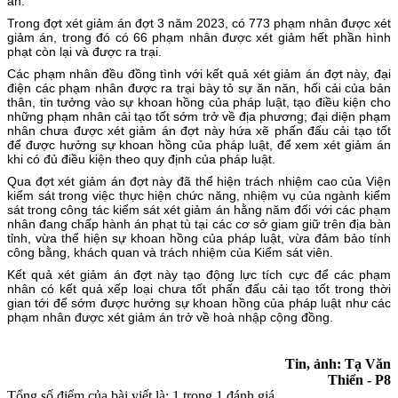
an.
Trong đợt xét giảm án đợt 3 năm 2023, có 773 phạm nhân được xét
giảm án, trong đó có 66 phạm nhân được xét giảm hết phần hình
phạt còn lại và được ra trại.
Các phạm nhân đều đồng tình với kết quả xét giảm án đợt này, đại
điện các phạm nhân được ra trại bày tỏ sự ăn năn, hối cải của bản
thân, tin tưởng vào sự khoan hồng của pháp luật, tạo điều kiện cho
những phạm nhân cải tạo tốt sớm trở về địa phương; đại diện phạm
nhân chưa được xét giảm án đợt này hứa xẽ phấn đấu cải tạo tốt
để được hưởng sự khoan hồng của pháp luật, để xem xét giảm án
khi có đủ điều kiện theo quy định của pháp luật.
Qua đợt xét giảm án đợt này đã thể hiện trách nhiệm cao của Viện
kiểm sát trong việc thực hiện chức năng, nhiệm vụ của ngành kiểm
sát trong công tác kiểm sát xét giảm án hằng năm đối với các phạm
nhân đang chấp hành án phạt tù tại các cơ sở giam giữ trên địa bàn
tỉnh, vừa thể hiện sự khoan hồng của pháp luật, vừa đảm bảo tính
công bằng, khách quan và trách nhiệm của Kiểm sát viên.
Kết quả xét giảm án đợt này tạo động lực tích cực để các phạm
nhân có kết quả xếp loại chưa tốt phấn đấu cải tạo tốt trong thời
gian tới để sớm được hưởng sự khoan hồng của pháp luật như các
phạm nhân được xét giảm án trở về hoà nhập cộng đồng.
Tin, ảnh: Tạ Văn
Thiển - P8
Tổng số điểm của bài viết là: 1 trong 1 đánh giá