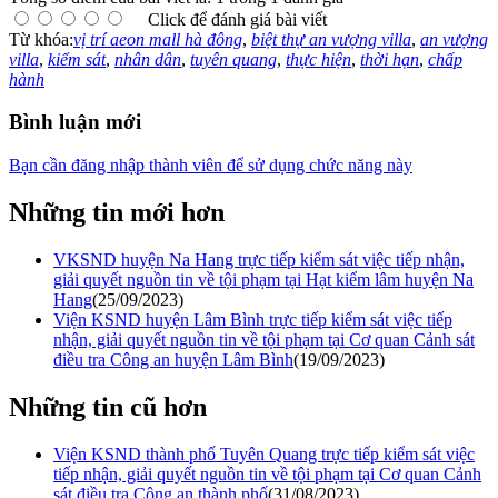
Click để đánh giá bài viết
Từ khóa:
vị trí aeon mall hà đông
,
biệt thự an vượng villa
,
an vượng
villa
,
kiểm sát
,
nhân dân
,
tuyên quang
,
thực hiện
,
thời hạn
,
chấp
hành
Bình luận mới
Bạn cần đăng nhập thành viên để sử dụng chức năng này
Những tin mới hơn
VKSND huyện Na Hang trực tiếp kiểm sát việc tiếp nhận,
giải quyết nguồn tin về tội phạm tại Hạt kiểm lâm huyện Na
Hang
(25/09/2023)
Viện KSND huyện Lâm Bình trực tiếp kiểm sát việc tiếp
nhận, giải quyết nguồn tin về tội phạm tại Cơ quan Cảnh sát
điều tra Công an huyện Lâm Bình
(19/09/2023)
Những tin cũ hơn
Viện KSND thành phố Tuyên Quang trực tiếp kiểm sát việc
tiếp nhận, giải quyết nguồn tin về tội phạm tại Cơ quan Cảnh
sát điều tra Công an thành phố
(31/08/2023)