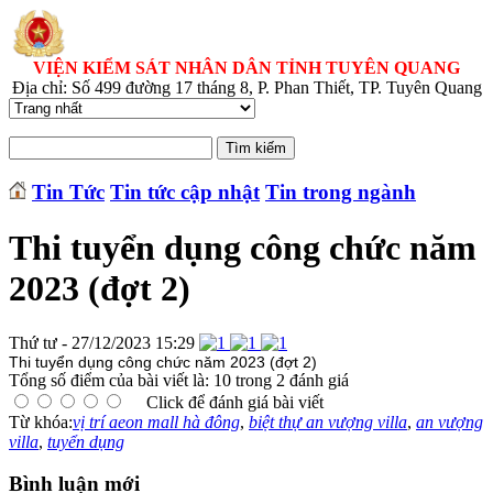
VIỆN KIỂM SÁT NHÂN DÂN TỈNH TUYÊN QUANG
Địa chỉ: Số 499 đường 17 tháng 8, P. Phan Thiết, TP. Tuyên Quang
Tin Tức
Tin tức cập nhật
Tin trong ngành
Thi tuyển dụng công chức năm
2023 (đợt 2)
Thứ tư - 27/12/2023 15:29
Thi tuyển dụng công chức năm 2023 (đợt 2)
Tổng số điểm của bài viết là: 10 trong 2 đánh giá
Click để đánh giá bài viết
Từ khóa:
vị trí aeon mall hà đông
,
biệt thự an vượng villa
,
an vượng
villa
,
tuyển dụng
Bình luận mới