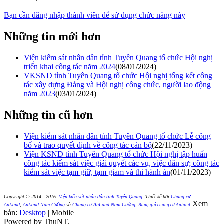
Bạn cần đăng nhập thành viên để sử dụng chức năng này
Những tin mới hơn
Viện kiểm sát nhân dân tỉnh Tuyên Quang tổ chức Hội nghị
triển khai công tác năm 2024
(08/01/2024)
VKSND tỉnh Tuyên Quang tổ chức Hội nghị tổng kết công
tác xây dựng Đảng và Hội nghị công chức, người lao động
năm 2023
(03/01/2024)
Những tin cũ hơn
Viện kiểm sát nhân dân tỉnh Tuyên Quang tổ chức Lễ công
bố và trao quyết định về công tác cán bộ
(22/11/2023)
Viện KSND tỉnh Tuyên Quang tổ chức Hội nghị tập huấn
công tác kiểm sát việc giải quyết các vụ, việc dân sự; công tác
kiểm sát việc tạm giữ, tạm giam và thi hành án
(01/11/2023)
Copyright © 2014 - 2016:
Viện kiển sát nhân dân tỉnh Tuyên Quang
.
Thiết kế bởi
Chung cư
Xem
AnLand
,
AnLand Nam Cường
và
Chung cư AnLand Nam Cường
,
Bảng giá chung cư Anland
bản:
Desktop
| Mobile
Powered by ThuNT.