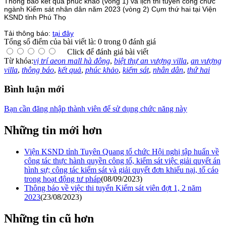
Thông báo kết quả phúc khảo (vòng 1) và lịch thi tuyển công chức
ngành Kiểm sát nhân dân năm 2023 (vòng 2) Cụm thứ hai tại Viện
KSND tỉnh Phú Thọ
Tải thông báo:
tại đây
Tổng số điểm của bài viết là: 0 trong 0 đánh giá
Click để đánh giá bài viết
Từ khóa:
vị trí aeon mall hà đông
,
biệt thự an vượng villa
,
an vượng
villa
,
thông báo
,
kết quả
,
phúc khảo
,
kiểm sát
,
nhân dân
,
thứ hai
Bình luận mới
Bạn cần đăng nhập thành viên để sử dụng chức năng này
Những tin mới hơn
Viện KSND tỉnh Tuyên Quang tổ chức Hội nghị tập huấn về
công tác thực hành quyền công tố, kiểm sát việc giải quyết án
hình sự; công tác kiểm sát và giải quyết đơn khiếu nại, tố cáo
trong hoạt động tư pháp
(08/09/2023)
Thông báo về việc thi tuyển Kiểm sát viên đợt 1, 2 năm
2023
(23/08/2023)
Những tin cũ hơn