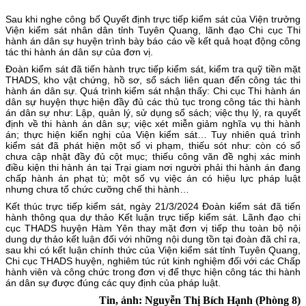
Sau khi nghe công bố Quyết định trực tiếp kiểm sát của Viện trưởng
Viện kiểm sát nhân dân tỉnh Tuyên Quang, lãnh đạo Chi cục Thi
hành án dân sự huyện trình bày báo cáo về kết quả hoạt động công
tác thi hành án dân sự của đơn vị.
Đoàn kiểm sát đã tiến hành trực tiếp kiểm sát, kiểm tra quỹ tiền mặt
THADS, kho vật chứng, hồ sơ, sổ sách liên quan đến công tác thi
hành án dân sự. Quá trình kiểm sát nhận thấy: Chi cục Thi hành án
dân sự huyện thực hiện đầy đủ các thủ tục trong công tác thi hành
án dân sự như: Lập, quản lý, sử dụng sổ sách; việc thụ lý, ra quyết
định về thi hành án dân sự; việc xét miễn giảm nghĩa vụ thi hành
án; thực hiện kiến nghị của Viện kiểm sát… Tuy nhiên quá trình
kiểm sát đã phát hiện một số vi phạm, thiếu sót như: còn có sổ
chưa cập nhật đầy đủ cột mục; thiếu công văn đề nghị xác minh
điều kiện thi hành án tại Trại giam nơi người phải thi hành án đang
chấp hành án phạt tù; một số vụ việc án có hiệu lực pháp luật
nhưng chưa tổ chức cưỡng chế thi hành…
Kết thúc trực tiếp kiểm sát, ngày 21/3/2024 Đoàn kiểm sát đã tiến
hành thông qua dự thảo Kết luận trực tiếp kiểm sát. Lãnh đạo chi
cục THADS huyện Hàm Yên thay mặt đơn vị tiếp thu toàn bộ nội
dung dự thảo kết luận đối với những nội dung tồn tại đoàn đã chỉ ra,
sau khi có kết luận chính thức của Viện kiểm sát tỉnh Tuyên Quang,
Chi cục THADS huyện, nghiêm túc rút kinh nghiệm đối với các Chấp
hành viên và công chức trong đơn vị để thực hiện công tác thi hành
án dân sự được đúng các quy định của pháp luật.
Tin, ảnh: Nguyễn Thị Bích Hạnh (Phòng 8)