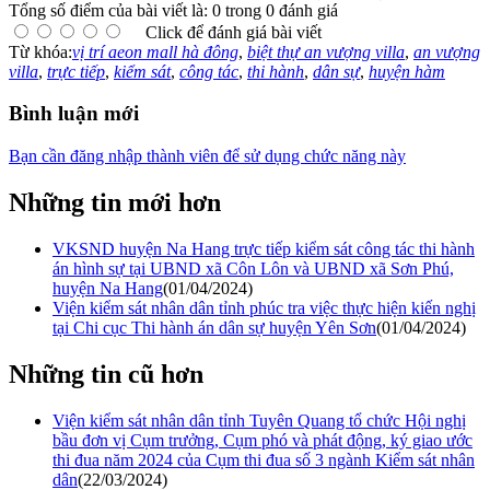
Tổng số điểm của bài viết là: 0 trong 0 đánh giá
Click để đánh giá bài viết
Từ khóa:
vị trí aeon mall hà đông
,
biệt thự an vượng villa
,
an vượng
villa
,
trực tiếp
,
kiểm sát
,
công tác
,
thi hành
,
dân sự
,
huyện hàm
Bình luận mới
Bạn cần đăng nhập thành viên để sử dụng chức năng này
Những tin mới hơn
VKSND huyện Na Hang trực tiếp kiểm sát công tác thi hành
án hình sự tại UBND xã Côn Lôn và UBND xã Sơn Phú,
huyện Na Hang
(01/04/2024)
Viện kiểm sát nhân dân tỉnh phúc tra việc thực hiện kiến nghị
tại Chi cục Thi hành án dân sự huyện Yên Sơn
(01/04/2024)
Những tin cũ hơn
Viện kiểm sát nhân dân tỉnh Tuyên Quang tổ chức Hội nghị
bầu đơn vị Cụm trưởng, Cụm phó và phát động, ký giao ước
thi đua năm 2024 của Cụm thi đua số 3 ngành Kiểm sát nhân
dân
(22/03/2024)