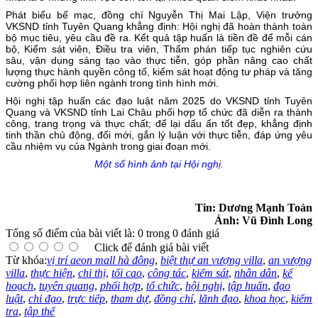
Phát biểu bế mạc, đồng chí Nguyễn Thị Mai Lập, Viện trưởng
VKSND tỉnh Tuyên Quang khẳng định: Hội nghị đã hoàn thành toàn
bộ mục tiêu, yêu cầu đề ra. Kết quả tập huấn là tiền đề để mỗi cán
bộ, Kiểm sát viên, Điều tra viên, Thẩm phán tiếp tục nghiên cứu
sâu, vận dụng sáng tạo vào thực tiễn, góp phần nâng cao chất
lượng thực hành quyền công tố, kiểm sát hoạt động tư pháp và tăng
cường phối hợp liên ngành trong tình hình mới.
Hội nghị tập huấn các đạo luật năm 2025 do VKSND tỉnh Tuyên
Quang và VKSND tỉnh Lai Châu phối hợp tổ chức đã diễn ra thành
công, trang trọng và thực chất; để lại dấu ấn tốt đẹp, khẳng định
tinh thần chủ động, đổi mới, gắn lý luận với thực tiễn, đáp ứng yêu
cầu nhiệm vụ của Ngành trong giai đoạn mới.
Một số hình ảnh tại Hội nghị.
Tin: Dương Mạnh Toàn
Ảnh: Vũ Đình Long
Tổng số điểm của bài viết là: 0 trong 0 đánh giá
Click để đánh giá bài viết
Từ khóa:
vị trí aeon mall hà đông
,
biệt thự an vượng villa
,
an vượng
villa
,
thực hiện
,
chỉ thị
,
tối cao
,
công tác
,
kiểm sát
,
nhân dân
,
kế
hoạch
,
tuyên quang
,
phối hợp
,
tổ chức
,
hội nghị
,
tập huấn
,
đạo
luật
,
chỉ đạo
,
trực tiếp
,
tham dự
,
đồng chí
,
lãnh đạo
,
khoa học
,
kiểm
tra
,
tập thể