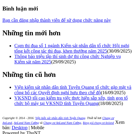
Bình luận mới
Bạn cần đăng nhập thành viên để sử dụng chức năng này
Những tin mới hơn
Cụm thi đua số 1 ngành Kiểm sát nhân dân tổ chức Hội nghị
tổng kết công tác thi đua, khen thưởng năm 2025
(30/09/2025)
Thông báo triệu tập thí sinh dự thi công chức Nghiệp vụ
Kiểm sát năm 2025
(29/09/2025)
Những tin cũ hơn
Viện kiểm sát nhân dân tỉnh Tuyên Quang tổ chức gặp mặt và
công bố các Quyết định nghỉ hưu theo chế độ
(16/09/2025)
VKSND tối cao kiểm tra việc thực hiện sắp xếp, tinh gọn tổ
chức bộ máy tại VKSND tỉnh Tuyên Quang
(18/08/2025)
Copyright © 2014 - 2016:
Viện kiển sát nhân dân tỉnh Tuyên Quang
.
Thiết kế bởi
Chung cư
Xem
AnLand
,
AnLand Nam Cường
và
Chung cư AnLand Nam Cường
,
Bảng giá chung cư Anland
bản:
Desktop
| Mobile
Powered by ThuNT.