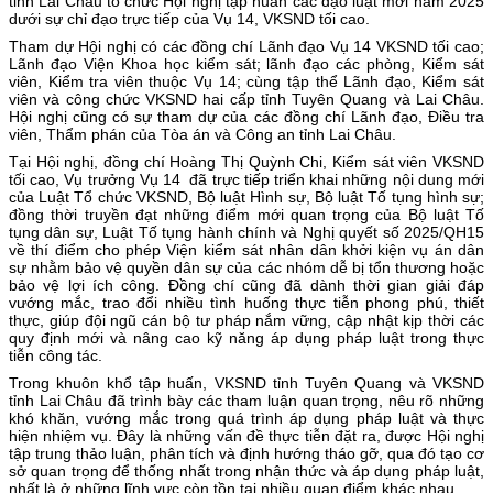
tỉnh Lai Châu tổ chức Hội nghị tập huấn các đạo luật mới năm 2025
dưới sự chỉ đạo trực tiếp của Vụ 14, VKSND tối cao.
Tham dự Hội nghị có các đồng chí Lãnh đạo Vụ 14 VKSND tối cao;
Lãnh đạo Viện Khoa học kiểm sát; lãnh đạo các phòng, Kiểm sát
viên, Kiểm tra viên thuộc Vụ 14; cùng tập thể Lãnh đạo, Kiểm sát
viên và công chức VKSND hai cấp tỉnh Tuyên Quang và Lai Châu.
Hội nghị cũng có sự tham dự của các đồng chí Lãnh đạo, Điều tra
viên, Thẩm phán của Tòa án và Công an tỉnh Lai Châu.
Tại Hội nghị, đồng chí Hoàng Thị Quỳnh Chi, Kiểm sát viên VKSND
tối cao, Vụ trưởng Vụ 14 đã trực tiếp triển khai những nội dung mới
của Luật Tổ chức VKSND, Bộ luật Hình sự, Bộ luật Tố tụng hình sự;
đồng thời truyền đạt những điểm mới quan trọng của Bộ luật Tố
tụng dân sự, Luật Tố tụng hành chính và Nghị quyết số 2025/QH15
về thí điểm cho phép Viện kiểm sát nhân dân khởi kiện vụ án dân
sự nhằm bảo vệ quyền dân sự của các nhóm dễ bị tổn thương hoặc
bảo vệ lợi ích công. Đồng chí cũng đã dành thời gian giải đáp
vướng mắc, trao đổi nhiều tình huống thực tiễn phong phú, thiết
thực, giúp đội ngũ cán bộ tư pháp nắm vững, cập nhật kịp thời các
quy định mới và nâng cao kỹ năng áp dụng pháp luật trong thực
tiễn công tác.
Trong khuôn khổ tập huấn, VKSND tỉnh Tuyên Quang và VKSND
tỉnh Lai Châu đã trình bày các tham luận quan trọng, nêu rõ những
khó khăn, vướng mắc trong quá trình áp dụng pháp luật và thực
hiện nhiệm vụ. Đây là những vấn đề thực tiễn đặt ra, được Hội nghị
tập trung thảo luận, phân tích và định hướng tháo gỡ, qua đó tạo cơ
sở quan trọng để thống nhất trong nhận thức và áp dụng pháp luật,
nhất là ở những lĩnh vực còn tồn tại nhiều quan điểm khác nhau.