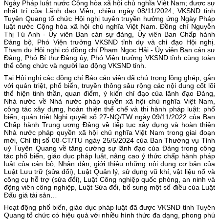
Ngày Pháp luật nước Cộng hòa xã hội chủ nghĩa Việt Nam; được sự
nhất trí của Lãnh đạo Viện, chiều ngày 08/11/2024, VKSND tỉnh
Tuyên Quang tổ chức Hội nghị tuyên truyền hưởng ứng Ngày Pháp
luật nước Cộng hòa xã hội chủ nghĩa Việt Nam. Đồng chí Nguyễn
Thị Tú Anh - Ủy viên Ban cán sự đảng, Ủy viên Ban Chấp hành
Đảng bộ, Phó Viện trưởng VKSND tỉnh dự và chỉ đạo Hội nghị.
Tham dự Hội nghị có đồng chí Phạm Ngọc Hải - Ủy viên Ban cán sự
Đảng, Phó Bí thư Đảng ủy, Phó Viện trưởng VKSND tỉnh cùng toàn
thể công chức và người lao động VKSND tỉnh.
Tại Hội nghị các đồng chí Báo cáo viên đã chú trọng lồng ghép, gắn
với quán triệt, phổ biến, truyền thông sâu rộng các nội dung cốt lõi
thể hiện tinh thần, quan điểm, ý kiến chỉ đạo của lãnh đạo Đảng,
Nhà nước về Nhà nước pháp quyền xã hội chủ nghĩa Việt Nam,
công tác xây dựng, hoàn thiện thể chế và thi hành pháp luật: phổ
biến, quán triệt Nghị quyết số 27-NQ/TW ngày 09/11/2022 của Ban
Chấp hành Trung ương Đảng về tiếp tục xây dựng và hoàn thiện
Nhà nước pháp quyền xã hội chủ nghĩa Việt Nam trong giai đoạn
mới, Chỉ thị số 08-CT/TU ngày 25/5/2024 của Ban Thường vụ Tỉnh
uỷ Tuyên Quang về tăng cường sự lãnh đạo của Đảng trong công
tác phổ biến, giáo dục pháp luật, nâng cao ý thức chấp hành pháp
luật của cán bộ, Nhân dân; giới thiệu những nội dung cơ bản của
Luật Lưu trữ (sửa đổi), Luật Quản lý, sử dụng vũ khí, vật liệu nổ và
công cụ hỗ trợ (sửa đổi), Luật Công nghiệp quốc phòng, an ninh và
động viên công nghiệp, Luật Sửa đổi, bổ sung một số điều của Luật
Đấu giá tài sản…
Hoạt động phổ biến, giáo dục pháp luật đã được VKSND tỉnh Tuyên
Quang tổ chức có hiệu quả với nhiều hình thức đa dạng, phong phú