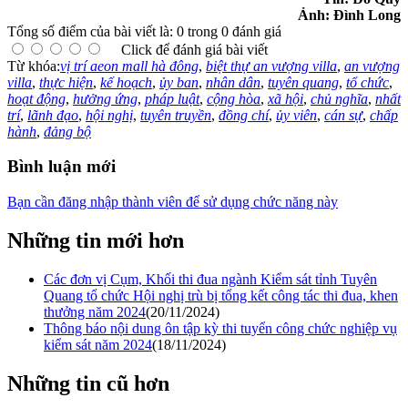
Ảnh: Đình Long
Tổng số điểm của bài viết là: 0 trong 0 đánh giá
Click để đánh giá bài viết
Từ khóa:
vị trí aeon mall hà đông
,
biệt thự an vượng villa
,
an vượng
villa
,
thực hiện
,
kế hoạch
,
ủy ban
,
nhân dân
,
tuyên quang
,
tổ chức
,
hoạt động
,
hưởng ứng
,
pháp luật
,
cộng hòa
,
xã hội
,
chủ nghĩa
,
nhất
trí
,
lãnh đạo
,
hội nghị
,
tuyên truyền
,
đồng chí
,
ủy viên
,
cán sự
,
chấp
hành
,
đảng bộ
Bình luận mới
Bạn cần đăng nhập thành viên để sử dụng chức năng này
Những tin mới hơn
Các đơn vị Cụm, Khối thi đua ngành Kiểm sát tỉnh Tuyên
Quang tổ chức Hội nghị trù bị tổng kết công tác thi đua, khen
thưởng năm 2024
(20/11/2024)
Thông báo nội dung ôn tập kỳ thi tuyển công chức nghiệp vụ
kiểm sát năm 2024
(18/11/2024)
Những tin cũ hơn