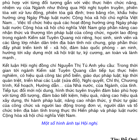
phù hợp với từng đối tượng gắn với việc thực hiện chức năng,
nhiệm vụ của Ngành như thông qua Hội nghị tuyên truyền, phiên
tòa xét xử lưu động, phiên tòa giả định; treo băng rôn, khẩu hiệu
hưởng ứng Ngày Pháp luật nước Cộng hòa xã hội chủ nghĩa Việt
Nam… Việc tổ chức hiệu quả các hoạt động hưởng ứng Ngày pháp
luật nước Cộng hòa xã hội chủ nghĩa Việt Nam góp phần nâng cao
nhận thức và thượng tôn pháp luật của công chức, người lao động
trong ngành Kiểm sát Tuyên Quang nói riêng, học sinh, sinh viên và
các tầng lớp nhân dân trên địa bàn tỉnh nói chung, góp phần thúc
đẩy phát triển kinh tế - xã hội, đảm bảo quốc phòng - an ninh,
hướng tới xây dựng một xã hội trật tự, kỷ cương, an toàn và lành
mạnh.,
Kết luận Hội nghị đồng chí Nguyễn Thị Tú Anh yêu cầu: Trong thời
gian tới ngành Kiểm sát Tuyên Quang cần tiếp tục thực hiện
nghiêm, có hiệu quả công tác phổ biến, giáo dục pháp luật; kịp thời
quán triệt, triển khai các Luật (sửa đổi), Nghị quyết, Chỉ thị, Chương
trình, Kế hoạch, Hướng dẫn… của Nhà nước, của Ngành, của tỉnh.
Tiếp tục đổi mới nội dung, hình thức tuyên truyền đảm bảo phù hợp
với từng đối tượng, đảm bảo tiết kiệm, hiệu quả, nâng cao hiệu quả
xây dựng, thi hành pháp luật, nâng cao nhận thức, ý thức tự giác
của công chức và người lao động trong đơn vị, người dân và tổ
chức trên địa bàn tỉnh trong thực thi Hiến pháp và pháp luật nước
Cộng hòa xã hội chủ nghĩa Việt Nam.
Một số hình ảnh tại Hội nghị.
Tin: Đỗ Quý