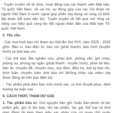
- Tuyên truyền về tổ chức, hoạt động của các thành viên Mặt trận
Tổ quốc Việt Nam; về vai trò, sự đóng góp của các hội đoàn và
người Việt Nam ở nước ngoài góp phần xây dựng và củng cố khối
đại đoàn kết toàn dân tộc; Tuyên truyền về kết quả mở rộng và
nâng cao hiệu quả công tác đối ngoại nhân dân của Mặt trận Tổ
quốc Việt Nam.
2. Yêu cầu
- Các loại hình báo chí tham dự Giải lần thứ XVII, năm 2025 - 2026
gồm: Báo in, báo điện tử, báo nói (phát thanh), báo hình (truyền
hình) và ảnh báo chí.
- Các thể loại: Bài nghiên cứu, phản ánh, phỏng vấn, ghi chép,
phóng sự, phóng sự ngắn (phát thanh - truyền hình), phim tài liệu,
bản tin, chuyên đề, chuyên mục, tọa đàm, điều tra, bút ký báo chí,
bình luận, chuyên luận, ảnh báo chí (không nhận các video clip
được đăng tải trên báo điện tử).
- Tác phẩm phải đảm bảo tính chính xác, có tính thuyết phục, định
hướng dư luận cao.
II. CÁCH THỨC THAM DỰ GIẢI
1. Tác phẩm báo in:
Gửi nguyên bản gốc hoặc bản photo từ tác
phẩm gốc, ghi rõ tên báo, tên tác phẩm, tác giả, thể loại và thời
gian đăng tải kèm theo giấy xác nhận của cơ quan chủ quản