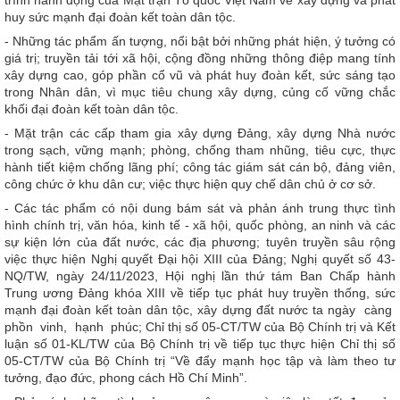
trình hành động của Mặt trận Tổ quốc Việt Nam về xây dựng và phát
huy sức mạnh đại đoàn kết toàn dân tộc.
- Những tác phẩm ấn tượng, nổi bật bởi những phát hiện, ý tưởng có
giá trị; truyền tải tới xã hội, cộng đồng những thông điệp mang tính
xây dựng cao, góp phần cổ vũ và phát huy đoàn kết, sức sáng tạo
trong Nhân dân, vì mục tiêu chung xây dựng, củng cố vững chắc
khối đại đoàn kết toàn dân tộc.
- Mặt trận các cấp tham gia xây dựng Đảng, xây dựng Nhà nước
trong sạch, vững mạnh; phòng, chống tham nhũng, tiêu cực, thực
hành tiết kiệm chống lãng phí; công tác giám sát cán bộ, đảng viên,
công chức ở khu dân cư; việc thực hiện quy chế dân chủ ở cơ sở.
- Các tác phẩm có nội dung bám sát và phản ánh trung thực tình
hình chính trị, văn hóa, kinh tế - xã hội, quốc phòng, an ninh và các
sự kiện lớn của đất nước, các địa phương; tuyên truyền sâu rộng
việc thực hiện Nghị quyết Ðại hội XIII của Ðảng; Nghị quyết số 43-
NQ/TW, ngày 24/11/2023, Hội nghị lần thứ tám Ban Chấp hành
Trung ương Đảng khóa XIII về tiếp tục phát huy truyền thống, sức
mạnh đại đoàn kết toàn dân tộc, xây dựng đất nước ta ngày càng
phồn vinh, hạnh phúc; Chỉ thị số 05-CT/TW của Bộ Chính trị và Kết
luận số 01-KL/TW của Bộ Chính trị về tiếp tục thực hiện Chỉ thị số
05-CT/TW của Bộ Chính trị “Về đẩy mạnh học tập và làm theo tư
tưởng, đạo đức, phong cách Hồ Chí Minh”.