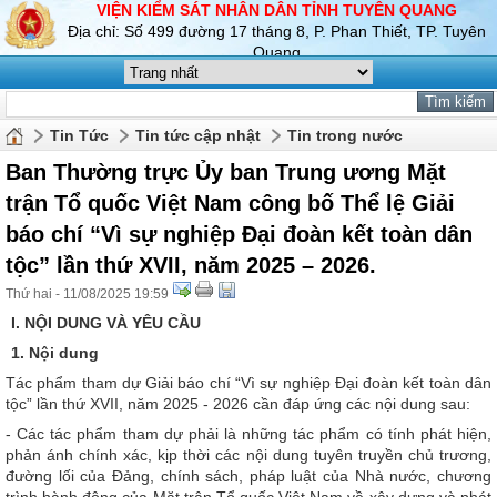
VIỆN KIỂM SÁT NHÂN DÂN TỈNH TUYÊN QUANG
Địa chỉ: Số 499 đường 17 tháng 8, P. Phan Thiết, TP. Tuyên
Quang
Tin Tức
Tin tức cập nhật
Tin trong nước
Ban Thường trực Ủy ban Trung ương Mặt
trận Tổ quốc Việt Nam công bố Thể lệ Giải
báo chí “Vì sự nghiệp Đại đoàn kết toàn dân
tộc” lần thứ XVII, năm 2025 – 2026.
Thứ hai - 11/08/2025 19:59
I. NỘI DUNG VÀ YÊU CẦU
1. Nội dung
Tác phẩm tham dự Giải báo chí
“Vì sự nghiệp Đại đoàn kết toàn dân
tộc” lần thứ XVII, năm 2025 - 2026 cần đáp ứng các nội dung sau:
- Các tác phẩm tham dự phải là những tác phẩm có tính phát hiện,
phản ánh chính xác, kịp thời các nội dung tuyên truyền chủ trương,
đường lối của Đảng, chính sách, pháp luật của Nhà nước, chương