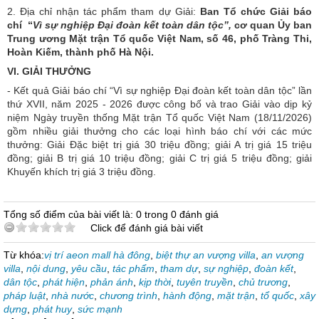
2. Địa chỉ nhận tác phẩm tham dự Giải:
Ban Tổ chức Giải báo
chí “
Vì sự nghiệp
Đại đoàn kết toàn dân tộc”,
cơ quan Ủy ban
Trung ương Mặt trận Tổ quốc Việt Nam,
số 46, phố Tràng Thi,
Hoàn Kiếm, thành phố Hà Nội.
VI. GIẢI THƯỞNG
- Kết quả Giải báo chí “Vì sự nghiệp Đại đoàn kết toàn dân tộc” lần
thứ XVII, năm 2025 - 2026 được công bố và trao Giải vào dịp kỷ
niệm Ngày truyền thống Mặt trận Tổ quốc Việt Nam (18/11/2026)
gồm nhiều giải thưởng cho các loại hình báo chí với các mức
thưởng: Giải Đặc biệt trị giá 30 triệu đồng; giải A trị giá 15 triệu
đồng; giải B trị giá 10 triệu đồng; giải C trị giá 5 triệu đồng; giải
Khuyến khích trị giá 3 triệu đồng.
Tổng số điểm của bài viết là: 0 trong 0 đánh giá
Click để đánh giá bài viết
Từ khóa:
vị trí aeon mall hà đông
,
biệt thự an vượng villa
,
an vượng
villa
,
nội dung
,
yêu cầu
,
tác phẩm
,
tham dự
,
sự nghiệp
,
đoàn kết
,
dân tộc
,
phát hiện
,
phản ánh
,
kịp thời
,
tuyên truyền
,
chủ trương
,
pháp luật
,
nhà nước
,
chương trình
,
hành động
,
mặt trận
,
tổ quốc
,
xây
dựng
,
phát huy
,
sức mạnh