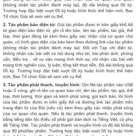
(không nhận tác phẩm đánh máy lại), độ dài không quá 05 kỳ.
Trường hợp đặc biệt vượt 05 kỳ hoặc hình thức thể hiện mới, Ban
Tổ chức Giải sẽ xem xét cụ thể.
2. Tác phẩm báo điện tử:
Gửi tác phẩm được in trên giấy khổ A4
từ giao diện báo điện tử, ghi rõ tên báo, tên tác phẩm, tác giả, thể
loại, thời gian đăng tải kèm theo giấy xác nhận của cơ quan chủ
quản, có hình giao diện của báo kèm theo đường link của tác phẩm
(không nhận tác phẩm đánh máy lại). Đối với Tạp chí điện tử,
không nhận các bài viết có nội dung như tin, bài phản ánh, phỏng
vấn, điều tra... về vụ việc mang tính thời sự, chỉ nhận các bài viết
mang tính nghiên cứu, lý luận, tổng kết thực tiễn. Độ dài không quá
05 kỳ. Trường hợp đặc biệt vượt 05 kỳ hoặc hình thức thể hiện
mới, Ban Tổ chức Giải sẽ xem xét cụ thể.
3.
Tác phẩm phát thanh, truyền hình:
Ghi file tác phẩm vào USB
hoặc ổ cứng, ghi rõ tên cơ quan báo chí, tên tác phẩm, tác giả, thể
loại, thời lượng, thời gian và kênh phát sóng, gửi kịch bản, lời bình
của tác phẩm được in trên giấy A4 và đường link tác phẩm trên
trang điện tử của Đài (nếu có) kèm theo giấy xác nhận phát sóng
của cơ quan chủ quản. Nếu là tác phẩm phát thanh, truyền hình
bằng tiếng dân tộc thiểu số phải gửi bản dịch ra Tiếng Việt, có phụ
đề Tiếng Việt. Tác phẩm phát thanh và truyền hình có độ dài không
quá 90 phút/tác phẩm. Trường hợp đặc biệt vượt 05 kỳ hoặc hình