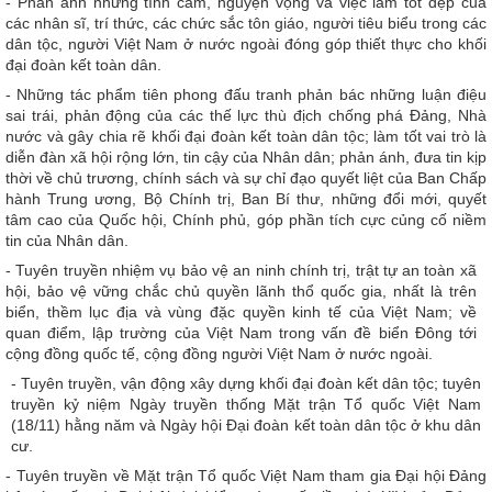
- Phản ánh những tình cảm, nguyện vọng và việc làm tốt đẹp của
các nhân sĩ, trí thức, các chức sắc tôn giáo, người tiêu biểu trong các
dân tộc, người Việt Nam ở nước ngoài đóng góp thiết thực cho khối
đại đoàn kết toàn dân.
- Những tác phẩm tiên phong đấu tranh phản bác những luận điệu
sai trái, phản động của các thế lực thù địch chống phá Đảng, Nhà
nước và gây chia rẽ khối đại đoàn kết toàn dân tộc; làm tốt vai trò là
diễn đàn xã hội rộng lớn, tin cậy của Nhân dân; phản ánh, đưa tin kịp
thời về chủ trương, chính sách và sự chỉ đạo quyết liệt của Ban Chấp
hành Trung ương, Bộ Chính trị, Ban Bí thư, những đổi mới, quyết
tâm cao của Quốc hội, Chính phủ, góp phần tích cực củng cố niềm
tin của Nhân dân.
- Tuyên truyền nhiệm vụ bảo vệ an ninh chính trị, trật tự an toàn xã
hội, bảo vệ vững chắc chủ quyền lãnh thổ quốc gia, nhất là trên
biển, thềm lục địa và vùng đặc quyền kinh tế của Việt Nam; về
quan điểm, lập trường của Việt Nam trong vấn đề biển Đông tới
cộng đồng quốc tế, cộng đồng người Việt Nam ở nước ngoài.
- Tuyên truyền, vận động xây dựng khối đại đoàn kết dân tộc; tuyên
truyền kỷ niệm Ngày truyền thống Mặt trận Tổ quốc Việt Nam
(18/11) hằng năm và Ngày hội Đại đoàn kết toàn dân tộc ở khu dân
cư.
- Tuyên truyền về Mặt trận Tổ quốc Việt Nam tham gia Đại hội Đảng