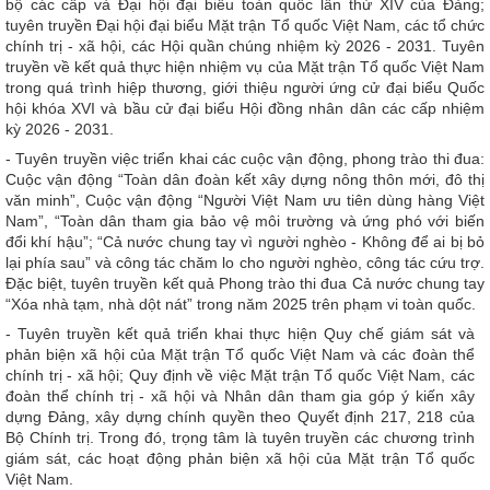
bộ các cấp và Đại hội đại biểu toàn quốc lần thứ XIV của Đảng;
tuyên truyền Đại hội đại biểu Mặt trận Tổ quốc Việt Nam, các tổ chức
chính trị - xã hội, các Hội quần chúng nhiệm kỳ 2026 - 2031. Tuyên
truyền về kết quả thực hiện nhiệm vụ của Mặt trận Tổ quốc Việt Nam
trong quá trình hiệp thương, giới thiệu người ứng cử đại biểu Quốc
hội khóa XVI và bầu cử đại biểu Hội đồng nhân dân các cấp nhiệm
kỳ 2026 - 2031.
- Tuyên truyền việc triển khai các cuộc vận động, phong trào thi đua:
Cuộc vận động “Toàn dân đoàn kết xây dựng nông thôn mới, đô thị
văn minh”, Cuộc vận động “Người Việt Nam ưu tiên dùng hàng Việt
Nam”, “Toàn dân tham gia bảo vệ môi trường và ứng phó với biến
đổi khí hậu”; “Cả nước chung tay vì người nghèo - Không để ai bị bỏ
lại phía sau” và công tác chăm lo cho người nghèo, công tác cứu trợ.
Đặc biệt, tuyên truyền kết quả Phong trào thi đua Cả nước chung tay
“Xóa nhà tạm, nhà dột nát” trong năm 2025 trên phạm vi toàn quốc.
- Tuyên truyền kết quả triển khai thực hiện Quy chế giám sát và
phản biện xã hội của Mặt trận Tổ quốc Việt Nam và các đoàn thể
chính trị - xã hội; Quy định về việc Mặt trận Tổ quốc Việt Nam, các
đoàn thể chính trị - xã hội và Nhân dân tham gia góp ý kiến xây
dựng Đảng, xây dựng chính quyền theo Quyết định 217, 218 của
Bộ Chính trị. Trong đó, trọng tâm là tuyên truyền các chương trình
giám sát, các hoạt động phản biện xã hội của Mặt trận Tổ quốc
Việt Nam.