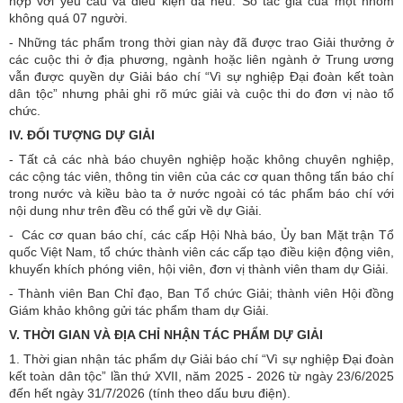
hợp với yêu cầu và điều kiện đã nêu. Số tác giả của một nhóm
không quá 07 người.
- Những tác phẩm trong thời gian này đã được trao Giải thưởng ở
các cuộc thi ở địa phương, ngành hoặc liên ngành ở Trung ương
vẫn được quyền dự Giải báo chí
“Vì sự nghiệp Đại đoàn kết toàn
dân tộc”
nhưng phải ghi rõ mức giải và cuộc thi do đơn vị nào tổ
chức.
IV. ĐỐI TƯỢNG DỰ GIẢI
- Tất cả các nhà báo chuyên nghiệp hoặc không chuyên nghiệp,
các cộng tác viên, thông tin viên của các cơ quan thông tấn báo chí
trong nước và kiều bào ta ở nước ngoài có tác phẩm báo chí với
nội dung như trên đều có thể gửi về dự Giải.
- Các cơ quan báo chí, các cấp Hội Nhà báo, Ủy ban Mặt trận Tổ
quốc Việt Nam, tổ chức thành viên các cấp tạo điều kiện động viên,
khuyến khích phóng viên, hội viên, đơn vị thành viên tham dự Giải.
- Thành viên Ban Chỉ đạo, Ban Tổ chức Giải; thành viên Hội đồng
Giám khảo không gửi tác phẩm tham dự Giải.
V. THỜI GIAN VÀ ĐỊA CHỈ NHẬN TÁC PHẨM DỰ GIẢI
1. Thời gian nhận tác phẩm dự Giải báo chí
“Vì sự nghiệp Đại đoàn
kết toàn dân tộc” lần thứ XVII, năm 2025 - 2026 từ ngày 23/6/2025
đến hết ngày 31/7/2026 (tính theo dấu bưu điện).