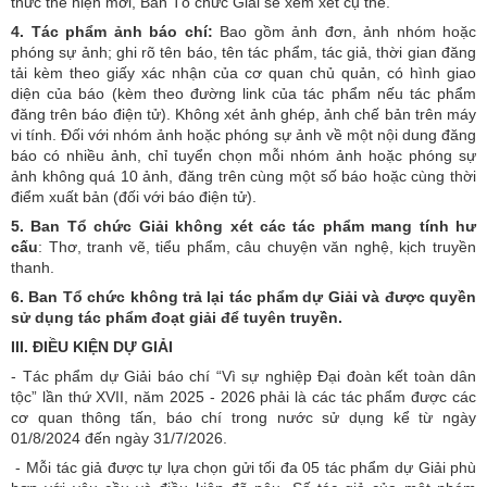
thức thể hiện mới, Ban Tổ chức Giải sẽ xem xét cụ thể.
4. Tác phẩm ảnh báo chí:
Bao gồm ảnh đơn, ảnh nhóm hoặc
phóng sự ảnh; ghi rõ tên báo, tên tác phẩm, tác giả, thời gian đăng
tải kèm theo giấy xác nhận của cơ quan chủ quản, có hình giao
diện của báo (kèm theo đường link của tác phẩm nếu tác phẩm
đăng trên báo điện tử). Không xét ảnh ghép, ảnh chế bản trên máy
vi tính. Đối với nhóm ảnh hoặc phóng sự ảnh về một nội dung đăng
báo có nhiều ảnh, chỉ tuyển chọn mỗi nhóm ảnh hoặc phóng sự
ảnh không quá 10 ảnh, đăng trên cùng một số báo hoặc cùng thời
điểm xuất bản (đối với báo điện tử).
5. Ban Tổ chức Giải không xét các tác phẩm mang tính hư
cấu
: Thơ, tranh vẽ, tiểu phẩm, câu chuyện văn nghệ, kịch truyền
thanh.
6. Ban
T
ổ chức không trả lại tác phẩm dự Giải và được quyền
sử dụng tác phẩm đoạt giải để tuyên truyền.
III. ĐIỀU KIỆN DỰ GIẢI
- Tác phẩm dự Giải báo chí
“Vì sự nghiệp Đại đoàn kết toàn dân
tộc”
lần thứ XVII, năm 2025 - 2026 phải là các tác phẩm được các
cơ quan thông tấn, báo chí trong nước sử dụng kể từ ngày
01/8/2024 đến ngày 31/7/2026.
- Mỗi tác giả được tự lựa chọn gửi tối đa 05 tác phẩm dự Giải phù