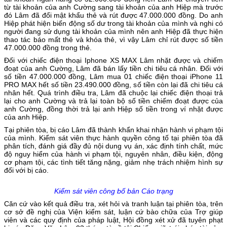
từ tài khoản của anh Cường sang tài khoản của anh Hiệp mà trước
đó Lâm đã đổi mật khẩu thẻ và rút được 47.000.000 đồng. Do anh
Hiệp phát hiện biến động số dư trong tài khoản của mình và nghi có
người đang sử dụng tài khoản của mình nên anh Hiệp đã thực hiện
thao tác báo mất thẻ và khóa thẻ, vì vậy Lâm chỉ rút được số tiền
47.000.000 đồng trong thẻ.
Đối với chiếc điện thoại Iphone XS MAX Lâm nhặt được và chiếm
đoạt của anh Cường, Lâm đã bán lấy tiền chi tiêu cá nhân. Đối với
số tiền 47.000.000 đồng, Lâm mua 01 chiếc điện thoại iPhone 11
PRO MAX hết số tiền 23.490.000 đồng, số tiền còn lại đã chi tiêu cá
nhân hết. Quá trình điều tra, Lâm đã chuộc lại chiếc điện thoại trả
lại cho anh Cường và trả lại toàn bộ số tiền chiếm đoạt được của
anh Cường, đồng thời trả lại anh Hiệp số tiền trong ví nhặt được
của anh Hiệp.
Tại phiên tòa, bị cáo Lâm đã thành khẩn khai nhận hành vi phạm tội
của mình. Kiểm sát viên thực hành quyền công tố tại phiên tòa đã
phân tích, đánh giá đầy đủ nội dung vụ án, xác định tính chất, mức
độ nguy hiểm của hành vi phạm tội, nguyên nhân, điều kiện, động
cơ phạm tội, các tình tiết tăng nặng, giảm nhẹ trách nhiệm hình sự
đối với bị cáo.
Kiểm sát viên công bố bản Cáo trạng
Căn cứ vào kết quả điều tra, xét hỏi và tranh luận tại phiên tòa, trên
cơ sở đề nghị của Viện kiểm sát, luận cứ bào chữa của Trợ giúp
viên và các quy định của pháp luật, Hội đồng xét xử đã tuyên phạt