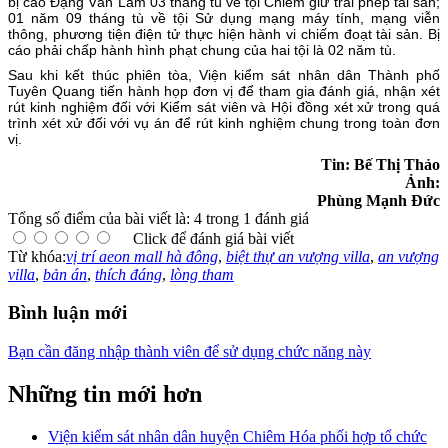
bị cáo Đặng Văn Lâm 03 tháng tù về tội Chiếm giữ trái phép tài sản;
01 năm 09 tháng tù về tội Sử dụng mạng máy tính, mạng viễn
thông, phương tiện điện tử thực hiện hành vi chiếm đoạt tài sản. Bị
cáo phải chấp hành hình phạt chung của hai tội là 02 năm tù.
Sau khi kết thúc phiên tòa, Viện kiểm sát nhân dân Thành phố
Tuyên Quang tiến hành họp đơn vị để tham gia đánh giá, nhận xét
rút kinh nghiệm đối với Kiểm sát viên và Hội đồng xét xử trong quá
trình xét xử đối với vụ án để rút kinh nghiệm chung trong toàn đơn
vị.
Tin: Bế Thị Thảo
Ảnh:
Phùng Mạnh Đức
Tổng số điểm của bài viết là: 4 trong 1 đánh giá
Click để đánh giá bài viết
Từ khóa:
vị trí aeon mall hà đông
,
biệt thự an vượng villa
,
an vượng
villa
,
bản án
,
thích đáng
,
lòng tham
Bình luận mới
Bạn cần đăng nhập thành viên để sử dụng chức năng này
Những tin mới hơn
Viện kiểm sát nhân dân huyện Chiêm Hóa phối hợp tổ chức