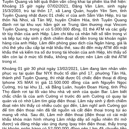
Tuyên Quang và kết quả thẩm vấn công khai tại phiên tòa thể hiện:
Khoảng 15 giờ ngày 07/02/2021, Đặng Văn Lâm, sinh ngày
15/3/2003, trú tại thôn 17, xã Lang Quán, huyện Yên Sơn, tỉnh
Tuyên Quang nhặt được 01 chiếc ví của anh Sằm Văn Hiệp, trú tại
thôn Nà Nhoi, xã Tân Mỹ, huyện Chiêm Hóa, tỉnh Tuyên Quang
đánh rơi tại khu vực hầm gửi xe Trung tâm thương mại Vincom
Tuyên Quang, trong ví có 5.000.000 đồng, 01 thẻ ATM và các giấy
tờ tùy thân của anh Hiệp. Lâm chi tiêu cá nhân hết số tiền trong ví
và tiếp tục nảy sinh ý định chiếm đoạt số tiền trong tài khoản ngân
hàng của anh Hiệp. Lâm đến phòng giao dịch của Ngân hàng, giả là
chủ thẻ yêu cầu cấp lại mật khẩu thẻ, sau đó đến máy ATM đổi mật
khẩu thẻ và kiểm tra số dư trong tài khoản của anh Hiệp, khi thấy số
tiền còn lại ở mức tối thiểu, không rút được nên Lâm cất thẻ ATM
trong ví.
Khoảng 01 giờ 30 phút ngày 13/02/2021, Lâm đang làm nhân viên
phục vụ tại quán Bar NYX thuộc tổ dân phố 17, phường Tân Hà,
thành phố Tuyên Quang, thì nhặt được 01 chiếc điện thoại di động
Iphone XS MAX trị giá 11.500.000 đồng của anh Nguyễn Ngọc
Cường, trú tại khu 11, xã Bằng Luân, huyện Đoan Hùng, tỉnh Phú
Thọ đánh rơi tại lối vào khu nhà vệ sinh của quán Bar. Lâm biết
chắc chắn là của anh Cường vì trước đó anh Cường có quay lại
quán và có nhờ Lâm tìm giúp điện thoại. Lâm nảy sinh ý định chiếm
đoạt nên khi thấy có nhiều cuộc gọi đến, Lâm nghĩ anh Cường gọi
để tìm điện thoại nên đã tắt nguồn và cất điện thoại trong túi áo
mang về nhà. Sau đó, Lâm mở điện thoại (điện thoại có cài mật
khẩu khóa màn hình nhưng Lâm nhập dãy số ngẫu nhiên thì mở
được) và đăng nhập vào ứng dụng Ipay trên điện thoại, thấy trong
tài khoản ngân hàng có 52.000.000 đồng nên Lâm đã chuyển tiền