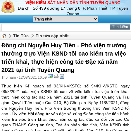
VIỆN KIỂM SÁT NHÂN DÂN TỈNH TUYÊN QUANG
Địa chỉ: Số 499 đường 17 tháng 8, P. Phan Thiết, TP. Tuyên
Quang
Tin Tức
Tin tức cập nhật
Đồng chí Nguyễn Huy Tiến - Phó viện trưởng
thường trực Viện KSND tối cao kiểm tra việc
triển khai, thực hiện công tác Đặc xá năm
2021 tại tỉnh Tuyên Quang
Thứ năm - 12/08/2021 16:59
Thực hiện Kế hoạch số 93/KH-VKSTC; số 94/KH-VKSTC ngày
06/8/2021 của Viện KSND tối cao về việc kiểm tra việc triển khai,
thực hiện công tác đặc xá năm 2021 tại tỉnh Tuyên Quang và Trại
giam Quyết Tiến thuộc Cục C10, Bộ Công an. Ngày 11/8/2021, đồng
chí Nguyễn Huy Tiến, Phó Viện trưởng thường trực Viện KSND tối
cao - Ủy viên Hội đồng tư vấn đặc xá cùng Đoàn công tác tiến hành
kiểm tra việc triển khai, thực hiện công tác đặc xá đối với các Cơ
quan THAHS Công an tỉnh, Toà án nhân dân tỉnh, Viện KSND tỉnh
Tuyên Quang và Trại giam Quyết Tiến thuộc Cục C10, Bộ Công an,