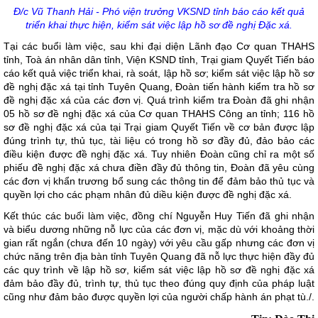
Đ/c Vũ Thanh Hải - Phó viện trưởng VKSND tỉnh báo cáo kết quả
triển khai thực hiện, kiểm sát việc lập hồ sơ đề nghị Đặc xá.
Tại các buổi làm việc, sau khi đại diện Lãnh đạo Cơ quan THAHS
tỉnh, Toà án nhân dân tỉnh, Viện KSND tỉnh, Trại giam Quyết Tiến báo
cáo kết quả việc triển khai, rà soát, lập hồ sơ; kiểm sát việc lập hồ sơ
đề nghị đặc xá tại tỉnh Tuyên Quang, Đoàn tiến hành kiểm tra hồ sơ
đề nghị đặc xá của các đơn vị. Quá trình kiểm tra Đoàn đã ghi nhận
05 hồ sơ đề nghị đặc xá của Cơ quan THAHS Công an tỉnh; 116 hồ
sơ đề nghị đặc xá của tại Trại giam Quyết Tiến về cơ bản được lập
đúng trình tự, thủ tục, tài liệu có trong hồ sơ đầy đủ, đảo bảo các
điều kiện được đề nghị đặc xá. Tuy nhiên Đoàn cũng chỉ ra một số
phiếu đề nghị đặc xá chưa điền đầy đủ thông tin, Đoàn đã yêu cùng
các đơn vị khẩn trương bổ sung các thông tin để đảm bảo thủ tục và
quyền lợi cho các phạm nhân đủ diều kiện được đề nghị đặc xá.
Kết thúc các buổi làm việc, đồng chí Nguyễn Huy Tiến đã ghi nhận
và biểu dương những nỗ lực của các đơn vị, mặc dù với khoảng thời
gian rất ngắn (chưa đến 10 ngày) với yêu cầu gấp nhưng các đơn vị
chức năng trên địa bàn tỉnh Tuyên Quang đã nỗ lực thực hiện đầy đủ
các quy trình về lập hồ sơ, kiểm sát việc lập hồ sơ đề nghị đặc xá
đảm bảo đầy đủ, trình tự, thủ tục theo đúng quy định của pháp luật
cũng như đảm bảo được quyền lợi của người chấp hành án phạt tù./.