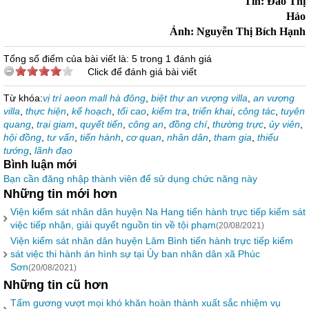
Tin: Đào Thị
Hảo
Ảnh: Nguyễn Thị Bích Hạnh
Tổng số điểm của bài viết là: 5 trong 1 đánh giá
Click để đánh giá bài viết
Từ khóa:
vị trí aeon mall hà đông
,
biệt thự an vượng villa
,
an vượng
villa
,
thực hiện
,
kế hoạch
,
tối cao
,
kiểm tra
,
triển khai
,
công tác
,
tuyên
quang
,
trại giam
,
quyết tiến
,
công an
,
đồng chí
,
thường trực
,
ủy viên
,
hội đồng
,
tư vấn
,
tiến hành
,
cơ quan
,
nhân dân
,
tham gia
,
thiếu
tướng
,
lãnh đạo
Bình luận mới
Bạn cần đăng nhập thành viên để sử dụng chức năng này
Những tin mới hơn
Viện kiểm sát nhân dân huyện Na Hang tiến hành trực tiếp kiểm sát
việc tiếp nhận, giải quyết nguồn tin về tội phạm
(20/08/2021)
Viện kiểm sát nhân dân huyện Lâm Bình tiến hành trực tiếp kiểm
sát việc thi hành án hình sự tại Ủy ban nhân dân xã Phúc
Sơn
(20/08/2021)
Những tin cũ hơn
Tấm gương vượt mọi khó khăn hoàn thành xuất sắc nhiệm vụ