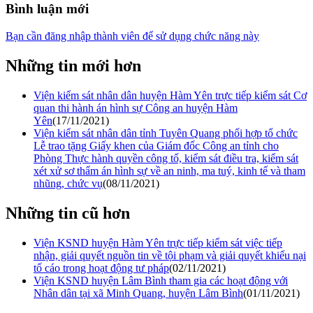
Bình luận mới
Bạn cần đăng nhập thành viên để sử dụng chức năng này
Những tin mới hơn
Viện kiểm sát nhân dân huyện Hàm Yên trực tiếp kiểm sát Cơ
quan thi hành án hình sự Công an huyện Hàm
Yên
(17/11/2021)
Viện kiểm sát nhân dân tỉnh Tuyên Quang phối hợp tổ chức
Lễ trao tặng Giấy khen của Giám đốc Công an tỉnh cho
Phòng Thực hành quyền công tố, kiểm sát điều tra, kiểm sát
xét xử sơ thẩm án hình sự về an ninh, ma tuý, kinh tế và tham
nhũng, chức vụ
(08/11/2021)
Những tin cũ hơn
Viện KSND huyện Hàm Yên trực tiếp kiểm sát việc tiếp
nhận, giải quyết nguồn tin về tội phạm và giải quyết khiếu nại
tố cáo trong hoạt động tư pháp
(02/11/2021)
Viện KSND huyện Lâm Bình tham gia các hoạt động với
Nhân dân tại xã Minh Quang, huyện Lâm Bình
(01/11/2021)