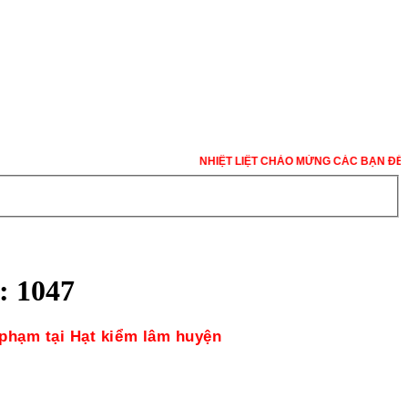
NHIỆT LIỆT CHÀO MỪNG CÁC BẠN ĐẾN VỚ
 1047
 phạm tại Hạt kiểm lâm huyện