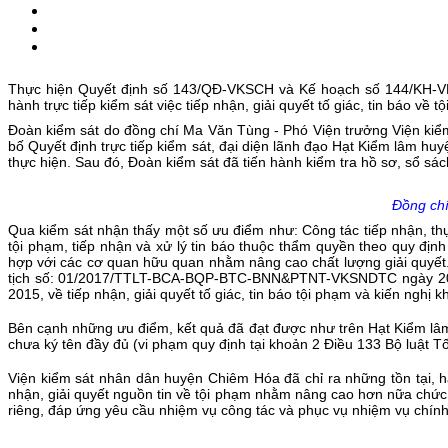
Thực hiện Quyết định số 143/QĐ-VKSCH và Kế hoạch số 144/KH-VK
hành trực tiếp kiểm sát việc tiếp nhận, giải quyết tố giác, tin báo v
Đoàn kiểm sát do đồng chí Ma Văn Tùng - Phó Viện trưởng Viện kiể
bố Quyết định trực tiếp kiểm sát, đại diện lãnh đạo Hạt Kiểm lâm huyệ
thực hiện. Sau đó, Đoàn kiểm sát đã tiến hành kiểm tra hồ sơ, sổ sách
Đồng chí
Qua kiểm sát nhận thấy một số ưu điểm như: Công tác tiếp nhận, thụ 
tội phạm, tiếp nhận và xử lý tin báo thuộc thẩm quyền theo quy định 
hợp với các cơ quan hữu quan nhằm nâng cao chất lượng giải quyết. Q
tịch số: 01/2017/TTLT-BCA-BQP-BTC-BNN&PTNT-VKSNDTC ngày 20/12/
2015, về tiếp nhận, giải quyết tố giác, tin báo tội phạm và kiến nghị kh
Bên cạnh những ưu điểm, kết quả đã đạt được như trên Hạt Kiểm lâm
chưa ký tên đầy đủ (vi phạm quy định tại khoản 2 Điều 133 Bộ luật Tố
Viện kiểm sát nhân dân huyện Chiêm Hóa đã chỉ ra những tồn tại, hạ
nhận, giải quyết nguồn tin về tội phạm nhằm nâng cao hơn nữa chức
riêng, đáp ứng yêu cầu nhiệm vụ công tác và phục vụ nhiệm vụ chính 