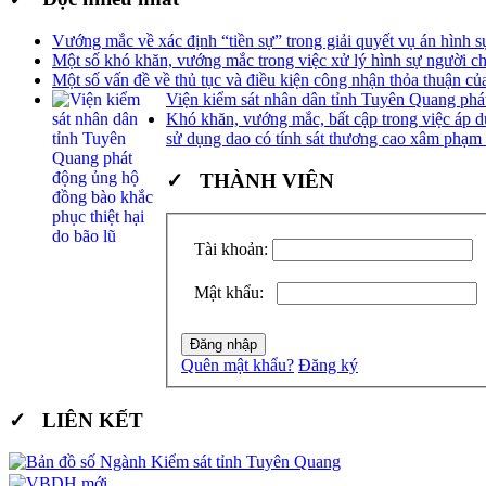
Vướng mắc về xác định “tiền sự” trong giải quyết vụ án hình s
Một số khó khăn, vướng mắc trong việc xử lý hình sự người ch
Một số vấn đề về thủ tục và điều kiện công nhận thỏa thuận của
Viện kiểm sát nhân dân tỉnh Tuyên Quang phát
Khó khăn, vướng mắc, bất cập trong việc áp dụ
sử dụng dao có tính sát thương cao xâm phạm
✓ THÀNH VIÊN
Tài khoản:
Mật khẩu:
Quên mật khẩu?
Đăng ký
✓ LIÊN KẾT