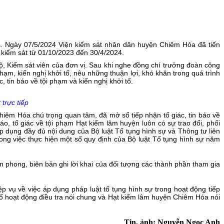
 Ngày 07/5/2024 Viện kiểm sát nhân dân huyện Chiêm Hóa đã tiến
ểm kiểm sát từ 01/10/2023 đến 30/4/2024.
 Kiểm sát viên của đơn vị. Sau khi nghe đồng chí trưởng đoàn công
phạm, kiến nghị khởi tố, nêu những thuận lợi, khó khăn trong quá trình
ác, tin báo về tội phạm và kiến nghị khởi tố.
trực tiếp
Chiêm Hóa chú trọng quan tâm, đã mở sổ tiếp nhận tố giác, tin báo về
báo, tố giác về tội phạm Hạt kiểm lâm huyện luôn có sự trao đổi, phối
áp dụng đầy đủ nội dung của Bộ luật Tố tụng hình sự và Thông tư liên
 việc thực hiện một số quy định của Bộ luật Tố tụng hình sự năm
phong, biên bản ghi lời khai của đối tượng các thành phần tham gia
p vụ về việc áp dụng pháp luật tố tụng hình sự trong hoạt động tiếp
ố hoạt động điều tra nói chung và Hạt kiểm lâm huyện Chiêm Hóa nói
Tin, ảnh: Nguyễn Ngọc Anh