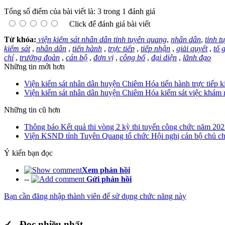
Tổng số điểm của bài viết là: 3 trong 1 đánh giá
Click để đánh giá bài viết
Từ khóa:
viện kiểm sát nhân dân tỉnh tuyên quang
,
nhân dân
,
tỉnh t
kiểm sát
,
nhân dân
,
tiến hành
,
trực tiếp
,
tiếp nhận
,
giải quyết
,
tố 
chí
,
trưởng đoàn
,
cán bộ
,
đơn vị
,
công bố
,
đại diện
,
lãnh đạo
Những tin mới hơn
Viện kiểm sát nhân dân huyện Chiêm Hóa tiến hành trực tiếp k
Viện kiểm sát nhân dân huyện Chiêm Hóa kiểm sát việc khám n
Những tin cũ hơn
Thông báo Kết quả thi vòng 2 kỳ thi tuyển công chức năm 2023
Viện KSND tỉnh Tuyên Quang tổ chức Hội nghị cán bộ chủ chốt
Ý kiến bạn đọc
Xem phản hồi
--
Gửi phản hồi
Bạn cần đăng nhập thành viên để sử dụng chức năng này
✓ Đọc nhiều nhất