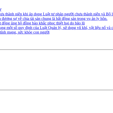
ự
ưa thành niên khi áp dụng Luật tư pháp người chưa thành niên và Bộ l
 đương sự về chia tài sản chung là bất động sản trong vụ án ly hôn.
 động ủng hộ đồng bào khắc phục thiệt hại do bão lũ
ng một số quy định của Luật Quản lý, sử dụng vũ khí, vật liệu nổ và c
 tính mạng, sức khỏe con người