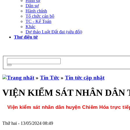
Hình sự
Dân sự
Hành chính
Tổ chức cán bộ
TC - Kế Toán
Khác
Dự thảo Luật Đất đai (sửa đổi)
Thư điện tử
»
Tin Tức
»
Tin tức cập nhật
VIỆN KIỂM SÁT NHÂN DÂN T
Viện kiểm sát nhân dân huyện Chiêm Hóa trực tiếp k
Thứ hai - 13/05/2024 08:49