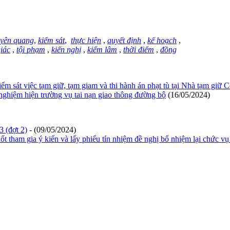
uyên quang
,
kiểm sát
,
thực hiện
,
quyết định
,
kế hoạch
,
giác
,
tội phạm
,
kiến nghị
,
kiểm lâm
,
thời điểm
,
đồng
iểm sát việc tạm giữ, tạm giam và thi hành án phạt tù tại Nhà tạm gi
ghiệm hiện trường vụ tai nạn giao thông đường bộ
(16/05/2024)
 (đợt 2)
- (09/05/2024)
 tham gia ý kiến và lấy phiếu tín nhiệm đề nghị bổ nhiệm lại chức 