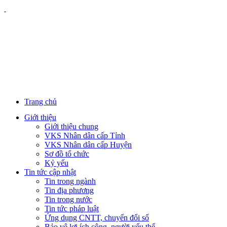
Trang chủ
Giới thiệu
Giới thiệu chung
VKS Nhân dân cấp Tỉnh
VKS Nhân dân cấp Huyện
Sơ đồ tổ chức
Kỷ yếu
Tin tức cập nhật
Tin trong ngành
Tin địa phương
Tin trong nước
Tin tức pháp luật
Ứng dụng CNTT, chuyển đổi số
Bảo vệ lợi ích công, người yếu thế