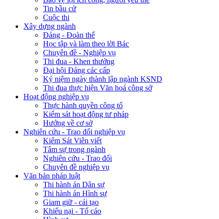
Tin bầu cử
Cuộc thi
Xây dựng ngành
Đảng - Đoàn thể
Học tập và làm theo lời Bác
Chuyên đề - Nghiệp vụ
Thi đua - Khen thưởng
Đại hội Đảng các cấp
Kỷ niệm ngày thành lập ngành KSND
Thi đua thực hiện Văn hoá công sở
Hoạt động nghiệp vụ
Thực hành quyền công tố
Kiểm sát hoạt động tư pháp
Hướng về cơ sở
Nghiên cứu - Trao đổi nghiệp vụ
Kiểm Sát Viên viết
Tâm sự trong ngành
Nghiên cứu - Trao đổi
Chuyên đề nghiệp vụ
Văn bản pháp luật
Thi hành án Dân sự
Thi hành án Hình sự
Giam giữ - cải tạo
Khiếu nại - Tố cáo