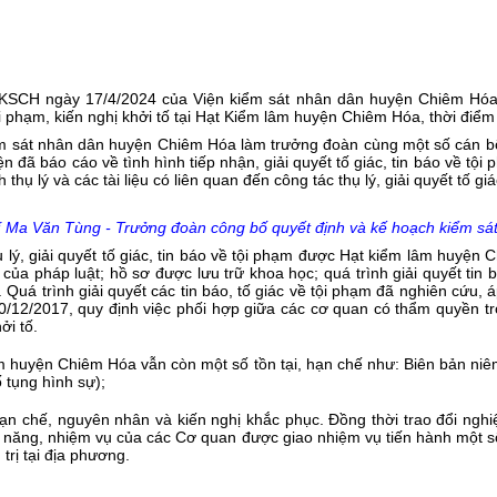
SCH ngày 17/4/2024 của Viện kiểm sát nhân dân huyện Chiêm Hóa.
ề tội phạm, kiến nghị khởi tố tại Hạt Kiểm lâm huyện Chiêm Hóa, thời đi
m sát nhân dân huyện Chiêm Hóa làm trưởng đoàn cùng một số cán bộ,
n đã báo cáo về tình hình tiếp nhận, giải quyết tố giác, tin báo về tội 
 thụ lý và các tài liệu có liên quan đến công tác thụ lý, giải quyết tố gi
 Ma Văn Tùng - Trưởng đoàn công bố quyết định và kế hoạch kiểm sát 
lý, giải quyết tố giác, tin báo về tội phạm được Hạt kiểm lâm huyện 
của pháp luật; hồ sơ được lưu trữ khoa học; quá trình giải quyết tin 
uá trình giải quyết các tin báo, tố giác về tội phạm đã nghiên cứu, 
2017, quy định việc phối hợp giữa các cơ quan có thẩm quyền trong
ởi tố.
 huyện Chiêm Hóa vẫn còn một số tồn tại, hạn chế như: Biên bản niêm 
 tụng hình sự);
n chế, nguyên nhân và kiến nghị khắc phục. Đồng thời trao đổi nghiệ
 năng, nhiệm vụ của các Cơ quan được giao nhiệm vụ tiến hành một s
trị tại địa phương.